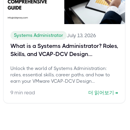
Systems Administrator
July 13, 2026
What is a Systems Administrator? Roles,
Skills, and VCAP-DCV Design
Certification
Unlock the world of Systems Administration:
roles, essential skills, career paths, and how to
earn your VMware VCAP-DCV Design
certification. Discover why CBTProxy is the
9
min read
더 읽어보기
→
trusted pay-after-pass service for your 3V0-
21.23 exam.