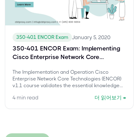
350-401 ENCOR Exam
January 5, 2020
350-401 ENCOR Exam: Implementing
Cisco Enterprise Network Core
Technologies
The Implementation and Operation Cisco
Enterprise Network Core Technologies (ENCOR)
v1.1 course validates the essential knowledge
and skills needed to configure, troubleshoot, and
4
min read
더 읽어보기
→
manage enterprise wired and wireless networks.