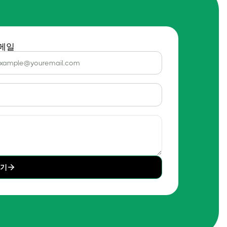
메일
내기