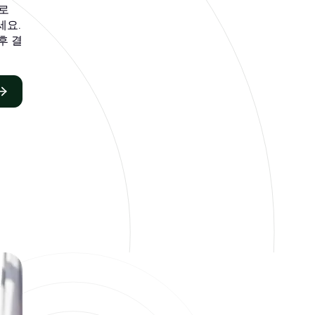
으로
하세요.
후 결