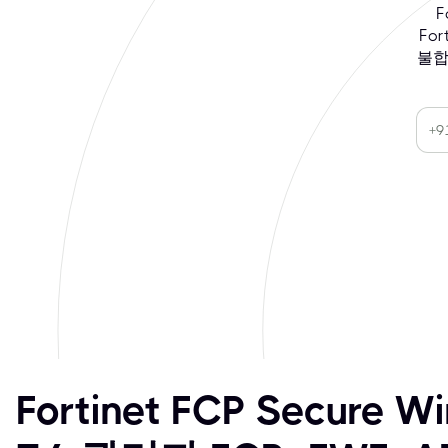
F
For
불합
Fortinet FCP Secure Wi