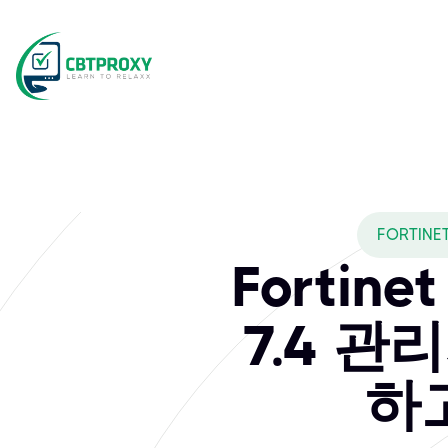
FORTINE
Fortine
7.4 
하