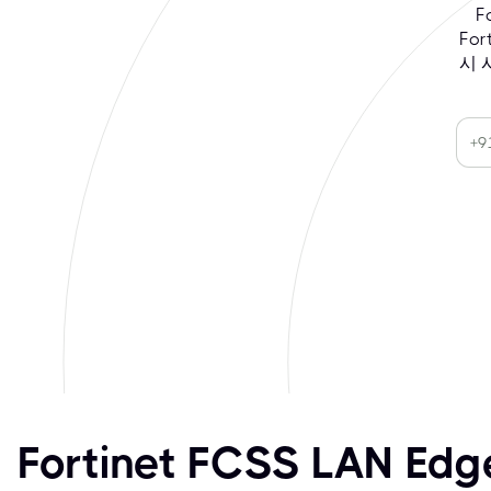
F
For
시 
Fortinet FCSS LAN Ed