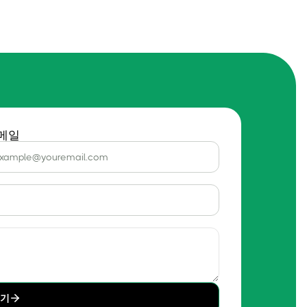
메일
내기