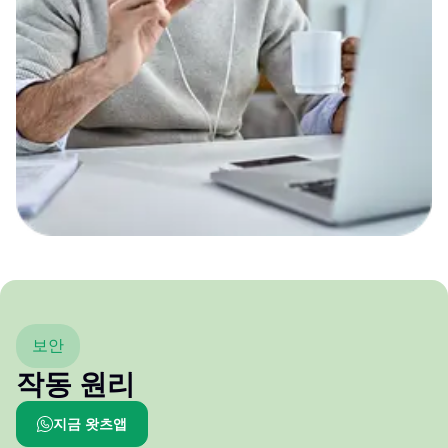
보안
작동 원리
지금 왓츠앱