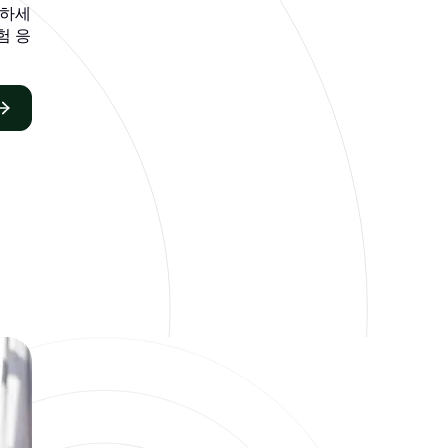
과하세
험 응