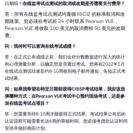
日期吗？
在线监考试点测试的取消或改期是否需要支付费用？
答：所有在线监考试点测试均遵循 (ISC)² 的标准取消和改
期政策。您必须在考试前 24 小时联系 Pearson VUE，
Pearson VUE 将收取 100 美元的取消费和 50 美元的改期
费。
问：我何时可以查询在线考试成绩？
答：在正式公布成绩之前，我们会对分数数据进行深入的统计
和心理测量分析，以确定您是否通过考试。您将在2022年5月
在线试点测试结束后约8-10周收到电子邮件通知，告知正式考
试结果。
问：如果我希望在特定日期前获得CISSP考试结果，我应该选
择哪种方式：在Pearson VUE考试中心预约现场考试，还是参
加在线监考试点项目？
答：您需要等待8-10周才能获得正式结果。考试结果公布后的
认证流程可能需要长达6周的审核时间。您必须考虑此认证时间
安排并做好相应计划。