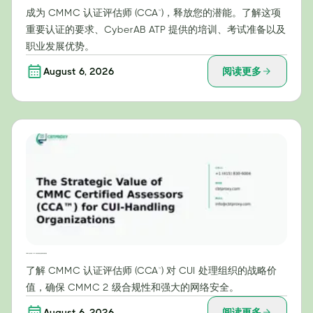
成为 CMMC 认证评估师 (CCA™)，释放您的潜能。了解这项
重要认证的要求、CyberAB ATP 提供的培训、考试准备以及
职业发展优势。
August 6, 2026
阅读更多
CMMC认证评估师（CCA™）对受控非密信息处理组织的战略价值
了解 CMMC 认证评估师 (CCA™) 对 CUI 处理组织的战略价
值，确保 CMMC 2 级合规性和强大的网络安全。
August 6, 2026
阅读更多