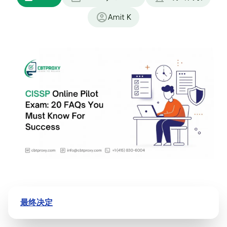
Amit K
最终决定