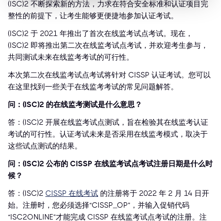
(ISC)² 不断探索新的方法，力求在符合安全标准和认证项目完
整性的前提下，让考生能够更便捷地参加认证考试。
(ISC)² 于 2021 年推出了首次在线监考试点考试。现在，
(ISC)² 即将推出第二次在线监考试点考试，并欢迎考生参与，
共同测试未来在线监考考试的可行性。
本次第二次在线监考试点考试将针对 CISSP 认证考试。您可以
在这里找到一些关于在线监考考试的常见问题解答。
问：(ISC)² 的在线监考测试是什么意思？
答：(ISC)² 开展在线监考试点测试，旨在检验其在线监考认证
考试的可行性。认证考试未来是否采用在线监考模式，取决于
这些试点测试的结果。
问：(ISC)² 公布的 CISSP 在线监考试点考试注册日期是什么时
候？
答：(ISC)²
CISSP 在线考试
的注册将于 2022 年 2 月 14 日开
始。注册时，您必须选择“CISSP_OP”，并输入促销代码
“ISC2ONLINE”才能完成 CISSP 在线监考试点考试的注册。注