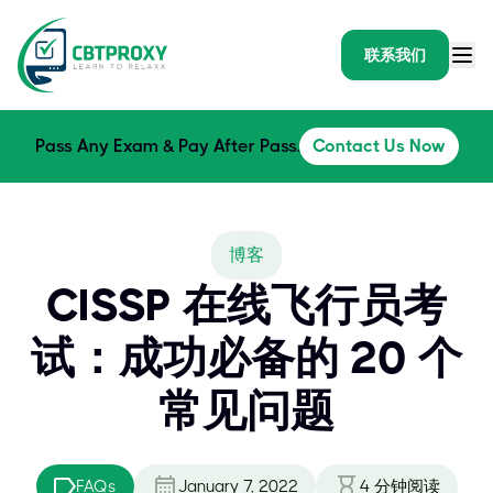
联系我们
Pass Any Exam & Pay After Pass.
Contact Us Now
博客
CISSP 在线飞行员考
试：成功必备的 20 个
常见问题
FAQs
January 7, 2022
4
分钟阅读