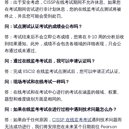
答：出于安全考虑，CISSP在线考试期间不允许休息。如果您
在考试期间尝试进行非计划休息，您的在线监考试点测试将被
终止，并且您可能会受到处罚。
问：试点测试认证考试的成绩会公布吗？
答：考试结束后不会立即公布成绩，您将在 8-10 周的分析后收
到结果通知。此外，成绩不会包含各领域的详细表现，只会公
布通过或未通过。
问：通过在线监考考试后，我可以申请认证吗？
答：完成 (ISC)² 在线监考试点测试后，您可以申请正式认证。
问：现场考试和在线考试一样吗？
答：在线考试和在考试中心进行的考试在涵盖的领域、权重、
题型和难度级别方面是相同的。
问：如果在线监考考试在进行过程中遇到技术问题怎么办？
答：如果由于任何原因，
CISSP 在线监考考试
遇到技术问题而
无法成功进行，我们将安排您在未来某个日期前往 Pearson