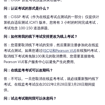
答：CISSP 认证考试仅提供英语版本。
问：认证考试的形式是什么？
答：CISSP 考试（作为在线监考试点测试的一部分）仅提供计
算机自适应测试 (CAT) 版本。您将有 3 小时的时间完成考试，
考试包含 100-150 道选择题。
问：如何将我的线下考试安排更改为线上考试？
答：您需要取消线下考试的安排，然后重新注册参加此在线监
考试点测试。如果您通过
(ISC)²和Pearson VUE
在线预约考试，
取消线下考试将免除100美元的取消费用。您需要直接致电
Pearson VUE客户服务中心以避免产生此费用。
问：在线监考考试可以改期吗？
答：不可以。一旦您取消在线监考考试，就必须重新预约线下
考试。在线监考考试仅在2022年2月28日至3月28日期间提
供。
问：试点考试期间我可以休息吗？