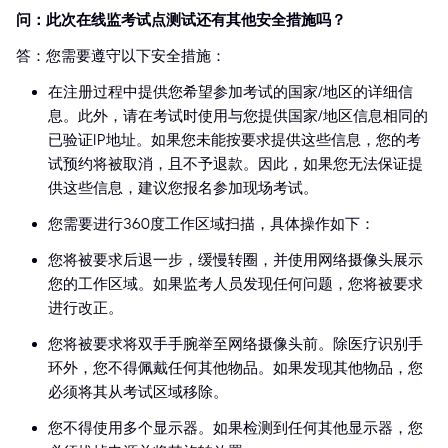
问：此次在线监考试点测试还有其他安全措施吗？
答：您需要遵守以下安全措施：
在注册过程中提供您希望参加考试的国家/地区的详细信
息。此外，请在考试时使用与您提供国家/地区信息相同的
已验证IP地址。如果您未能按要求提供这些信息，您的考
试预约将被取消，且不予退款。因此，如果您无法保证提
供这些信息，建议您报名参加现场考试。
您需要进行360度工作区域扫描，具体操作如下：
您将被要求后退一步，缓慢转圈，并使用网络摄像头展示
您的工作区域。如果监考人员发现任何问题，您将被要求
进行改正。
您将被要求将双手手腕举至网络摄像头前。除医疗识别手
环外，您不得佩戴任何其他物品。如果发现其他物品，您
必须将其从考试区域移除。
您不得使用多个显示器。如果检测到任何其他显示器，您