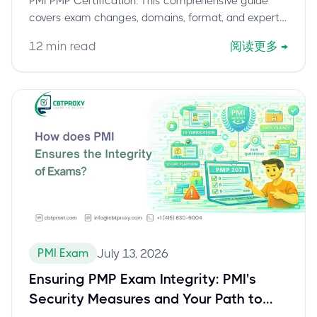
PMI PMP Certification. This comprehensive guide
covers exam changes, domains, format, and expert
strategies to pass, including trusted support from
12
min read
阅读更多
→
CBTProxy.
PMI Exam
July 13, 2026
Ensuring PMP Exam Integrity: PMI's
Security Measures and Your Path to