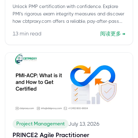
Certification Success with CBTProxy
Unlock PMP certification with confidence. Explore
PMI's rigorous exam integrity measures and discover
how cbtproxy.com offers a reliable, pay-after-pass
solution for your PMP success.
13
min read
阅读更多
→
Project Management
July 13, 2026
PRINCE2 Agile Practitioner