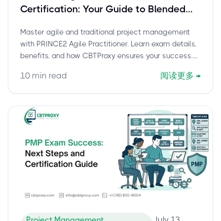
Certification: Your Guide to Blended
Project Management Excellence |
Master agile and traditional project management
CBTProxy
with PRINCE2 Agile Practitioner. Learn exam details,
benefits, and how CBTProxy ensures your success.
Pay after you pass!
10
min read
阅读更多
→
July 13,
Project Management