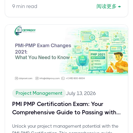
pass your PMP exam with confidence.
9
min read
阅读更多
→
Project Management
July 13, 2026
PMI PMP Certification Exam: Your
Comprehensive Guide to Passing with
Confidence
Unlock your project management potential with the