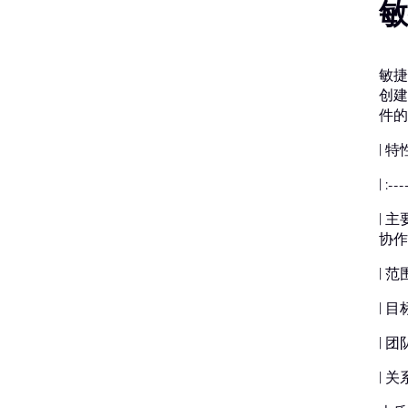
敏
敏捷
创建
件的
| 特
| :--
| 
协作 
| 
| 
| 
| 