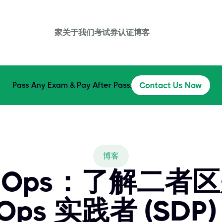
家
关于我们
考试券
认证
博客
Pass Any Exam & Pay After Pass.
Contact Us Now
博客
vOps：了解二者区别
Ops 实践者 (SDP