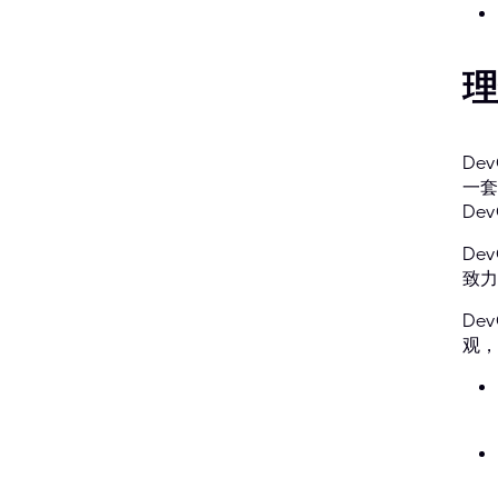
理
De
一套
De
De
致力
De
观，