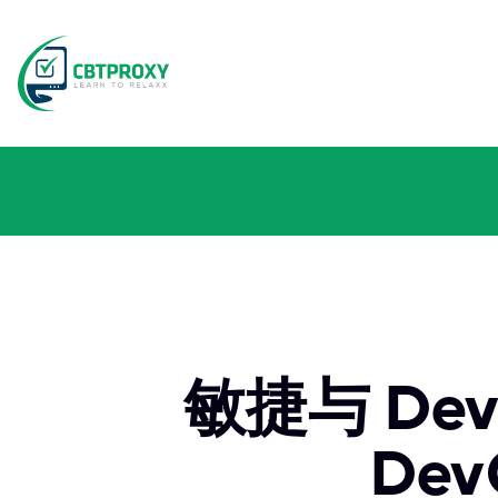
敏捷与 De
Dev