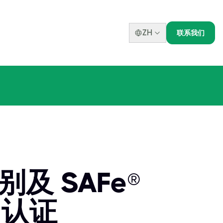
ZH
联系我们
及 SAFe®
) 认证