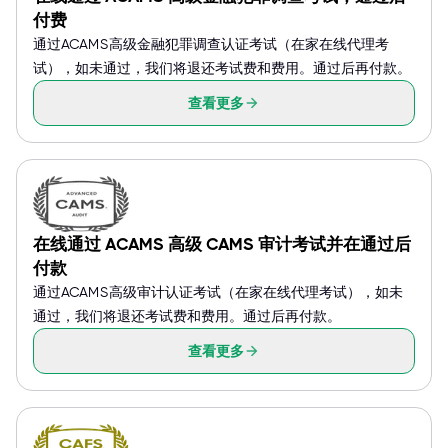
付费
通过ACAMS高级金融犯罪调查认证考试（在家在线代理考
试），如未通过，我们将退还考试费和费用。通过后再付款。
查看更多
在线通过 ACAMS 高级 CAMS 审计考试并在通过后
付款
通过ACAMS高级审计认证考试（在家在线代理考试），如未
通过，我们将退还考试费和费用。通过后再付款。
查看更多