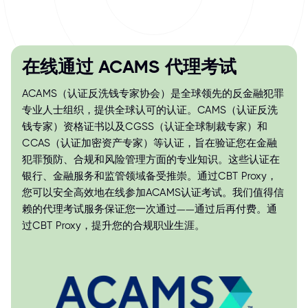
在线通过 ACAMS 代理考试
ACAMS（认证反洗钱专家协会）是全球领先的反金融犯罪
专业人士组织，提供全球认可的认证。CAMS（认证反洗
钱专家）资格证书以及CGSS（认证全球制裁专家）和
CCAS（认证加密资产专家）等认证，旨在验证您在金融
犯罪预防、合规和风险管理方面的专业知识。这些认证在
银行、金融服务和监管领域备受推崇。通过CBT Proxy，
您可以安全高效地在线参加ACAMS认证考试。我们值得信
赖的代理考试服务保证您一次通过——通过后再付费。通
过CBT Proxy，提升您的合规职业生涯。