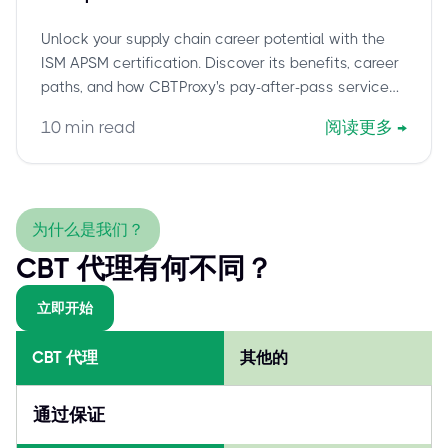
Professional in Supply Management
Unlock your supply chain career potential with the
(APSM) Certification and Career
ISM APSM certification. Discover its benefits, career
Growth
paths, and how CBTProxy's pay-after-pass service
ensures your exam success.
10
min read
阅读更多
→
为什么是我们？
CBT 代理有何不同？
立即开始
CBT 代理
其他的
通过保证