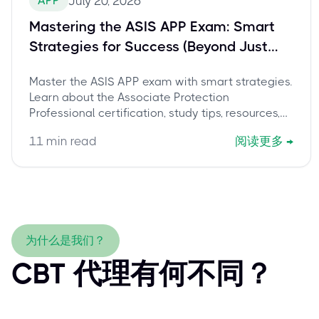
APP
July 20, 2026
Mastering the ASIS APP Exam: Smart
Strategies for Success (Beyond Just
Studying)
Master the ASIS APP exam with smart strategies.
Learn about the Associate Protection
Professional certification, study tips, resources,
and how to pass the APP exam.
11
min read
阅读更多
→
为什么是我们？
CBT 代理有何不同？