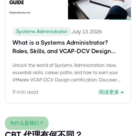
Systems Administrator
July 13, 2026
What is a Systems Administrator?
Roles, Skills, and VCAP-DCV Design
Certification
Unlock the world of Systems Administration: roles,
essential skills, career paths, and how to earn your
VMware VCAP-DCV Design certification. Discover
why CBTProxy is the trusted pay-after-pass service
9
min read
阅读更多
→
for your 3V0-21.23 exam.
为什么是我们？
CBT 代理有何不同？