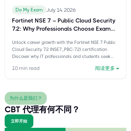
Do My Exam
July 14, 2026
Fortinet NSE 7 – Public Cloud Security
7.2: Why Professionals Choose Exam
Assistance for NSE7_PBC-7.2
Unlock career growth with the Fortinet NSE 7 Public
Cloud Security 7.2 (NSE7_PBC-7.2) certification.
Discover why IT professionals and students seek
exam assistance to overcome challenges and
10
min read
阅读更多
→
secure this vital cloud security credential efficiently.
为什么是我们？
CBT 代理有何不同？
立即开始