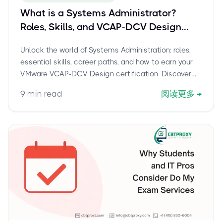
What is a Systems Administrator?
Roles, Skills, and VCAP-DCV Design
Certification
Unlock the world of Systems Administration: roles,
essential skills, career paths, and how to earn your
VMware VCAP-DCV Design certification. Discover
why CBTProxy is the trusted pay-after-pass service
9
min read
阅读更多
→
for your 3V0-21.23 exam.