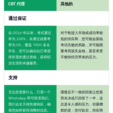
CBT 代理
其他的
通过保证
自 2016 年以来，考试通过
对于刚进入市场或成功率较
率为 100%，未通过或重考
低的供应商，您可能会面临
率为 0%，覆盖 7000 多名
考试失败的风险，并可能因
学生，您可以确信自己将获
重考而损失金钱，甚至承受
得所需的通过资格，获得职
不愉快经历带来的压力。
业生涯的卓越徽章。
支持
无论您需要什么，只需一个
缓慢且不一致的回复让您悬
WhatsApp 即可联系我们。
而未决或只回答了一半，这
我们会全天候快速响应，确
总是令人感到压力。但最糟
保您始终获得清晰的信息。
糕的是：您付款后，供应商