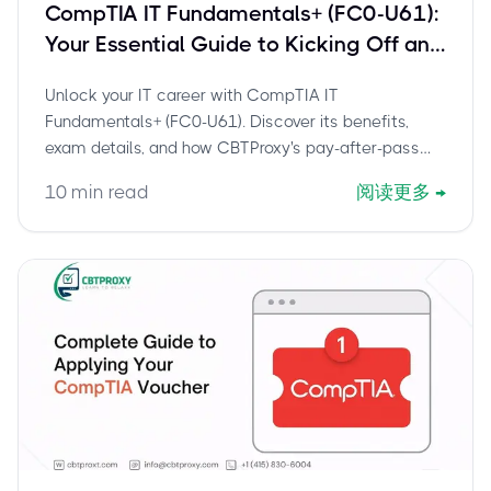
CompTIA IT Fundamentals+ (FC0-U61):
Your Essential Guide to Kicking Off an
IT Career & Top Certifications
Unlock your IT career with CompTIA IT
Fundamentals+ (FC0-U61). Discover its benefits,
exam details, and how CBTProxy's pay-after-pass
service helps you certify with confidence.
10
min read
阅读更多
→