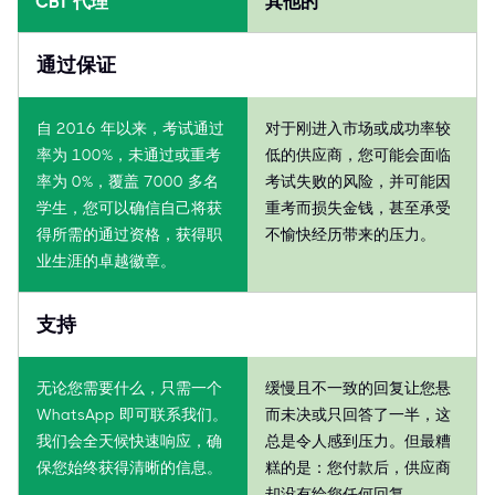
CBT 代理
其他的
通过保证
自 2016 年以来，考试通过
对于刚进入市场或成功率较
率为 100%，未通过或重考
低的供应商，您可能会面临
率为 0%，覆盖 7000 多名
考试失败的风险，并可能因
学生，您可以确信自己将获
重考而损失金钱，甚至承受
得所需的通过资格，获得职
不愉快经历带来的压力。
业生涯的卓越徽章。
支持
无论您需要什么，只需一个
缓慢且不一致的回复让您悬
WhatsApp 即可联系我们。
而未决或只回答了一半，这
我们会全天候快速响应，确
总是令人感到压力。但最糟
保您始终获得清晰的信息。
糕的是：您付款后，供应商
却没有给您任何回复。