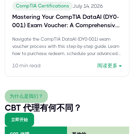
CompTIA Certifications
July 14, 2026
Mastering Your CompTIA DataAI (DY0-
001) Exam Voucher: A Comprehensive
Guide to Scheduling and Certification
Navigate the CompTIA DataAI (DY0-001) exam
Success
voucher process with this step-by-step guide. Learn
how to purchase, redeem, schedule your advanced
data science certification, and prepare for success.
10
min read
阅读更多
→
Includes expert tips and current exam details.
为什么是我们？
CBT 代理有何不同？
立即开始