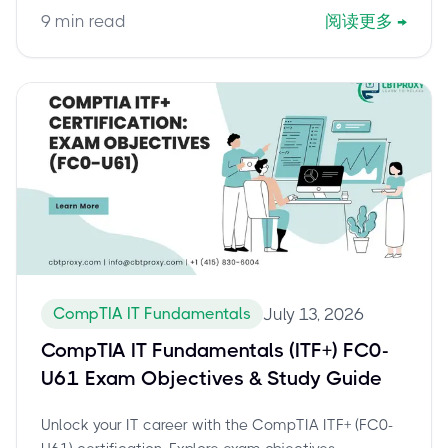
by-step instructions for taking your proctored online
9
min read
阅读更多
→
exam from home.
CompTIA IT Fundamentals
July 13, 2026
CompTIA IT Fundamentals (ITF+) FC0-
U61 Exam Objectives & Study Guide
Unlock your IT career with the CompTIA ITF+ (FC0-