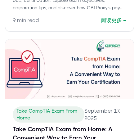
U61) certification. Explore exam objectives,
preparation tips, and discover how CBTProxy's pay-
after-pass service ensures your success.
9
min read
阅读更多
→
September 17,
Take CompTIA Exam From
Home
2025
Take CompTIA Exam from Home: A
Convenient Way to Earn Your