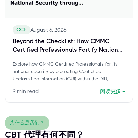
CCP
August 6, 2026
Beyond the Checklist: How CMMC
Certified Professionals Fortify National
Security through CUI Protection
Explore how CMMC Certified Professionals fortify
national security by protecting Controlled
Unclassified Information (CUI) within the DIB,
impacting critical infrastructure, and achieving
9
min read
阅读更多
→
CMMC Level 2 compliance. Learn the CCP's
strategic role and how to get certified.
为什么是我们？
CBT 代理有何不同？