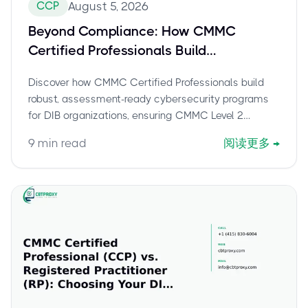
CCP
August 5, 2026
Beyond Compliance: How CMMC
Certified Professionals Build
Assessment-Ready Programs for DIB
Discover how CMMC Certified Professionals build
Organizations
robust, assessment-ready cybersecurity programs
for DIB organizations, ensuring CMMC Level 2
compliance and CUI protection. Learn about their
9
min read
阅读更多
→
crucial role in strengthening DIB security.