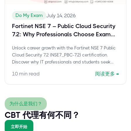
Do My Exam
July 14, 2026
Fortinet NSE 7 – Public Cloud Security
7.2: Why Professionals Choose Exam
Assistance for NSE7_PBC-7.2
Unlock career growth with the Fortinet NSE 7 Public
Cloud Security 7.2 (NSE7_PBC-7.2) certification.
Discover why IT professionals and students seek
exam assistance to overcome challenges and
10
min read
阅读更多
→
secure this vital cloud security credential efficiently.
为什么是我们？
CBT 代理有何不同？
立即开始