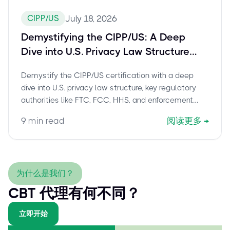
CIPP/US
July 18, 2026
Demystifying the CIPP/US: A Deep
Dive into U.S. Privacy Law Structure
and Enforcement
Demystify the CIPP/US certification with a deep
dive into U.S. privacy law structure, key regulatory
authorities like FTC, FCC, HHS, and enforcement
mechanisms.
9
min read
阅读更多
→
为什么是我们？
CBT 代理有何不同？
立即开始