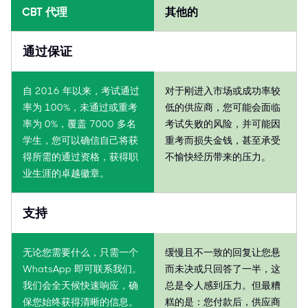
CBT 代理
其他的
通过保证
自 2016 年以来，考试通过
对于刚进入市场或成功率较
率为 100%，未通过或重考
低的供应商，您可能会面临
率为 0%，覆盖 7000 多名
考试失败的风险，并可能因
学生，您可以确信自己将获
重考而损失金钱，甚至承受
得所需的通过资格，获得职
不愉快经历带来的压力。
业生涯的卓越徽章。
支持
无论您需要什么，只需一个
缓慢且不一致的回复让您悬
WhatsApp 即可联系我们。
而未决或只回答了一半，这
我们会全天候快速响应，确
总是令人感到压力。但最糟
保您始终获得清晰的信息。
糕的是：您付款后，供应商