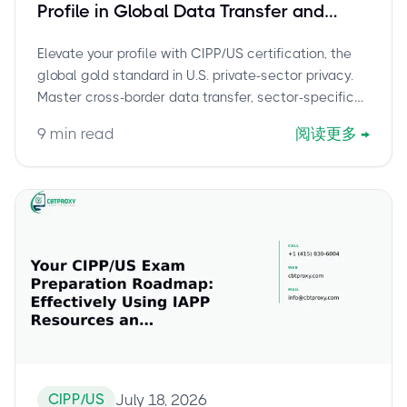
Profile in Global Data Transfer and
Sector-Specific Privacy
Elevate your profile with CIPP/US certification, the
global gold standard in U.S. private-sector privacy.
Master cross-border data transfer, sector-specific
privacy in healthcare, finance, and telecom, and gain
9
min read
阅读更多
→
recognition as a leader in global data privacy.
CIPP/US
July 18, 2026