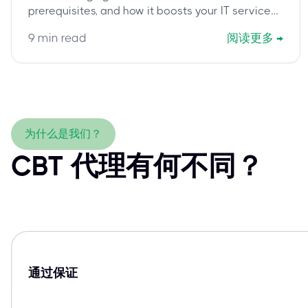
prerequisites, and how it boosts your IT service
management skills. Learn how to achieve this
9
min read
阅读更多
→
vital ITIL 4 module.
为什么是我们？
CBT 代理有何不同？
通过保证