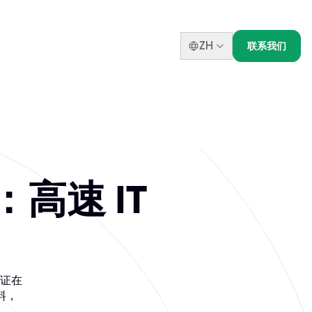
ZH
联系我们
家：高速 IT
 认证在
料，