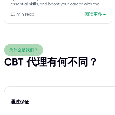
essential skills, and boost your career with the
PMI PMO-CP certification. Learn how
13
min read
阅读更多
→
cbtproxy.com helps you pass.
为什么是我们？
CBT 代理有何不同？
通过保证