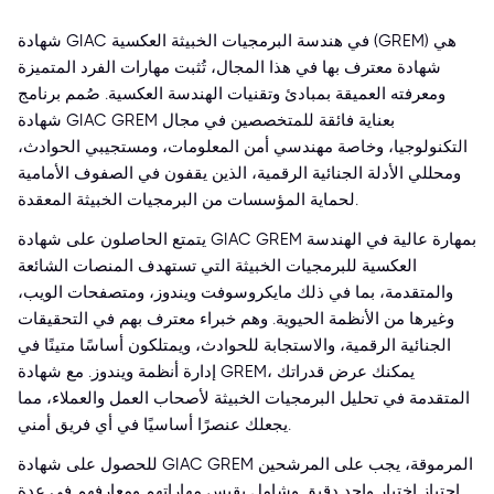
شهادة GIAC في هندسة البرمجيات الخبيثة العكسية (GREM) هي
شهادة معترف بها في هذا المجال، تُثبت مهارات الفرد المتميزة
ومعرفته العميقة بمبادئ وتقنيات الهندسة العكسية. صُمم برنامج
شهادة GIAC GREM بعناية فائقة للمتخصصين في مجال
التكنولوجيا، وخاصة مهندسي أمن المعلومات، ومستجيبي الحوادث،
ومحللي الأدلة الجنائية الرقمية، الذين يقفون في الصفوف الأمامية
لحماية المؤسسات من البرمجيات الخبيثة المعقدة.
يتمتع الحاصلون على شهادة GIAC GREM بمهارة عالية في الهندسة
العكسية للبرمجيات الخبيثة التي تستهدف المنصات الشائعة
والمتقدمة، بما في ذلك مايكروسوفت ويندوز، ومتصفحات الويب،
وغيرها من الأنظمة الحيوية. وهم خبراء معترف بهم في التحقيقات
الجنائية الرقمية، والاستجابة للحوادث، ويمتلكون أساسًا متينًا في
إدارة أنظمة ويندوز. مع شهادة GREM، يمكنك عرض قدراتك
المتقدمة في تحليل البرمجيات الخبيثة لأصحاب العمل والعملاء، مما
يجعلك عنصرًا أساسيًا في أي فريق أمني.
للحصول على شهادة GIAC GREM المرموقة، يجب على المرشحين
اجتياز اختبار واحد دقيق وشامل يقيس مهاراتهم ومعارفهم في عدة