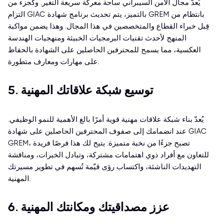
يُعدّ مجال الأمن السيبراني ساحة معركة سريعة التغير. وكجزء من
التزام GIAC بالتميز، يتم تحديث برنامج شهادة GREM بانتظام من
قِبل خبراء القطاع والمتخصصين في هذا المجال. وهذا يضمن مواكبة
المنهج لأحدث تقنيات البرمجيات الخبيثة ومنهجيات الهندسة
العكسية، مما يسمح للمحترفين الحاصلين على الشهادة بالحفاظ
على مهارات ومعارف متطورة.
5. توسيع شبكة علاقاتك المهنية
يُعدّ بناء شبكة علاقات مهنية قوية أمرًا بالغ الأهمية للنمو الوظيفي.
عند انضمامك إلى صفوف المحترفين الحاصلين على شهادة GIAC
GREM، تصبح جزءًا من نخبة متميزة. يتيح لك هذا فرصًا فريدة
للتعاون مع أفراد ذوي اهتمامات مشتركة، وتبادل الخبرات، ومناقشة
التهديدات الناشئة، واكتساب رؤى قيّمة تُسهم في تطوير مسيرتك
المهنية.
6. عزز مصداقيتك ومكانتك المهنية