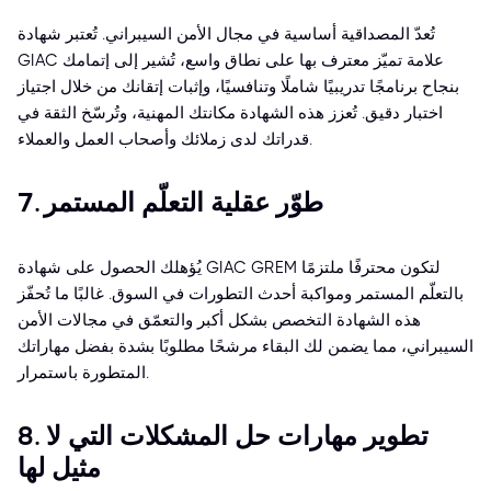
تُعدّ المصداقية أساسية في مجال الأمن السيبراني. تُعتبر شهادة
GIAC علامة تميّز معترف بها على نطاق واسع، تُشير إلى إتمامك
بنجاح برنامجًا تدريبيًا شاملًا وتنافسيًا، وإثبات إتقانك من خلال اجتياز
اختبار دقيق. تُعزز هذه الشهادة مكانتك المهنية، وتُرسّخ الثقة في
قدراتك لدى زملائك وأصحاب العمل والعملاء.
7. طوّر عقلية التعلّم المستمر
يُؤهلك الحصول على شهادة GIAC GREM لتكون محترفًا ملتزمًا
بالتعلّم المستمر ومواكبة أحدث التطورات في السوق. غالبًا ما تُحفّز
هذه الشهادة التخصص بشكل أكبر والتعمّق في مجالات الأمن
السيبراني، مما يضمن لك البقاء مرشحًا مطلوبًا بشدة بفضل مهاراتك
المتطورة باستمرار.
8. تطوير مهارات حل المشكلات التي لا
مثيل لها