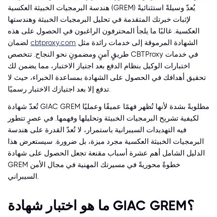
هندسة البرمجيات الخبيثة العكسية (GREM) يُعدّ وسيلةً استثنائيةً
لإثبات خبرتك المتقدمة في تحليل البرمجيات الخبيثة وهندستها
العكسية. غالبًا ما يلجأ المحترفون الراغبون في الحصول على هذه
الشهادة المرموقة إلى خدمات رائدة مثل
cbtproxy.com
لضمان
طريقٍ آمنٍ ومضمونٍ نحو النجاح. تتخصص CBTProxy في خدمات
اختبارات الوكيل بنظام الدفع بعد اجتياز الاختبار، مما يضمن لك
تحقيق أهدافك في الحصول على الشهادة بمساعدة الخبراء، حيث لا
تدفع إلا بعد اجتيازك الاختبار رسميًا.
تُعدّ شهادة GIAC GREM مطلوبةً بشدة لأنها تُظهر فهمًا عميقًا وعمليًا
لكيفية تشريح البرمجيات الخبيثة وتحليلها وفهمها. في عصرٍ تتطور
فيه التهديدات السيبرانية باستمرار، لا تُعدّ القدرة على هندسة
البرمجيات الخبيثة العكسية مجرد ميزة، بل ضرورة. سيستعرض هذا
الدليل الشامل أهم عشرة أسباب مقنعة تجعل الحصول على شهادة
GREM خطوةً محوريةً في مسيرتك المهنية في مجال الأمن
السيبراني.
ما هو اختبار شهادة GIAC GREM؟