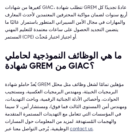
كغيرها من شهادات GIAC، تتطلب شهادة GREM عادةً تجديدًا كل
أربع سنوات لضمان مواكبة المحترفين المعتمدين لأحدث المعارف
والمهارات في مجال الأمن السيبراني المتطور باستمرار. غالبًا ما
يتضمن التجديد الحصول على ساعات معتمدة للتعليم المهني
المستمر (CPE) أو اجتياز اختبار مُحدَّث.
ما هي الوظائف النموذجية لحاملي
شهادة GREM من GIAC؟
يُعدّ حاملو شهادة GREM مؤهلين تمامًا لشغل وظائف مثل محلل
البرمجيات الخبيثة، ومهندس البرمجيات العكسية، ومستجيب
الحوادث، وأخصائي الأدلة الجنائية الرقمية، وباحث التهديدات،
ومهندس أمن (المستوى الثالث فما فوق)، ومستشار أمن، لا سيما
في المؤسسات التي تتعامل مع التهديدات المستمرة المتقدمة
والهجمات المُستهدفة. لمزيد من المعلومات حول المسارات
.
contact us
الوظيفية، يُرجى التواصل معنا عبر