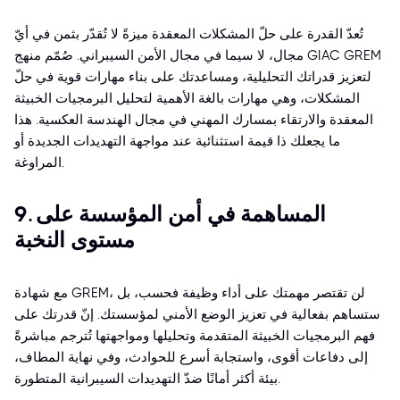
تُعدّ القدرة على حلّ المشكلات المعقدة ميزةً لا تُقدّر بثمن في أيّ
مجال، لا سيما في مجال الأمن السيبراني. صُمّم منهج GIAC GREM
لتعزيز قدراتك التحليلية، ومساعدتك على بناء مهارات قوية في حلّ
المشكلات، وهي مهارات بالغة الأهمية لتحليل البرمجيات الخبيثة
المعقدة والارتقاء بمسارك المهني في مجال الهندسة العكسية. هذا
ما يجعلك ذا قيمة استثنائية عند مواجهة التهديدات الجديدة أو
المراوغة.
9. المساهمة في أمن المؤسسة على
مستوى النخبة
مع شهادة GREM، لن تقتصر مهمتك على أداء وظيفة فحسب، بل
ستساهم بفعالية في تعزيز الوضع الأمني لمؤسستك. إنّ قدرتك على
فهم البرمجيات الخبيثة المتقدمة وتحليلها ومواجهتها تُترجم مباشرةً
إلى دفاعات أقوى، واستجابة أسرع للحوادث، وفي نهاية المطاف،
بيئة أكثر أمانًا ضدّ التهديدات السيبرانية المتطورة.