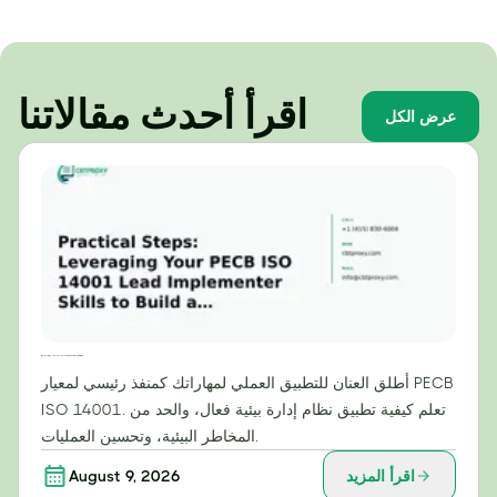
اقرأ أحدث مقالاتنا
عرض الكل
خطوات عملية: الاستفادة من مهاراتك كمنفذ رئيسي لمعيار PECB ISO 14001 لبناء نظام إدارة بيئية فعال
أطلق العنان للتطبيق العملي لمهاراتك كمنفذ رئيسي لمعيار PECB
ISO 14001. تعلم كيفية تطبيق نظام إدارة بيئية فعال، والحد من
المخاطر البيئية، وتحسين العمليات.
اقرأ المزيد
August 9, 2026