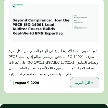
ما وراء الامتثال: كيف تُنمّي دورة PECB للمدقق الرئيسي لمعيار ISO 14001 خبرة عملية في أنظمة الإدارة البيئية
أتقن تدقيق أنظمة الإدارة البيئية في الواقع العملي من خلال دورة
PECB للمدقق الرئيسي لنظام إدارة البيئة ISO 14001. تعرّف
على كفاءات ISO 19011 وISO/IEC 17021-1، وتقنيات التدقيق
العملية لإجراء عمليات تدقيق فعّالة لأنظمة الإدارة البيئية. احصل
على شهادة مدقق معتمد لأنظمة الإدارة البيئية.
اقرأ المزيد
August 9, 2026