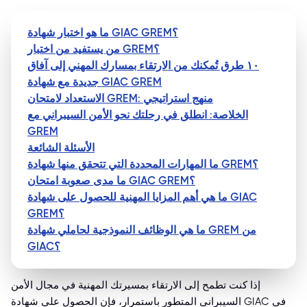
ما هو اختبار شهادة GIAC GREM؟
من يستفيد من اختبار GREM؟
١٠ طرق تُمكنك من الارتقاء بمسارك المهني إلى آفاق
جديدة مع شهادة GIAC GREM
الاستعداد لامتحان GREM: منهج استراتيجي
الخلاصة: انطلق في رحلتك نحو الأمن السيبراني مع
GREM
الأسئلة الشائعة
ما المهارات المحددة التي تتحقق منها شهادة GREM؟
ما مدى صعوبة امتحان GIAC GREM؟
ما هي أهم المزايا المهنية للحصول على شهادة GIAC
GREM؟
ما هي الوظائف النموذجية لحاملي شهادة GREM من
GIAC؟
إذا كنت تطمح إلى الارتقاء بمسيرتك المهنية في مجال الأمن
السيبراني المتطور باستمرار، فإن الحصول على شهادة GIAC في