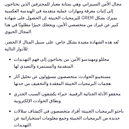
مجال الأمن السيبراني. وهي بمثابة معيار للمحترفين الذين يحتاجون
إلى إثبات معرفة ومهارات عملية متقدمة في الهندسة العكسية
للبرمجيات الخبيثة. إن الحصول على شهادة GREM يميزك بشكل
كبير عن غيرك من متخصصي الأمن، ويجعلك خبيرًا مطلوبًا في هذا
المجال الحيوي.
تُعد هذه الشهادة مفيدة بشكل خاص، على سبيل المثال لا الحصر،
للأدوار التالية:
محللو ومهندسو الأمن: من يحتاجون إلى فهم التهديدات
المتقدمة والمستمرة والتصدي لها.
مستجيبو الحوادث: متخصصون مسؤولون عن تحليل آثار
هجمات البرمجيات الخبيثة المعقدة والتخفيف من حدتها.
محققو الأدلة الجنائية الرقمية: خبراء يكشفون السبب الجذري
ونطاق الحوادث الإلكترونية.
باحثو البرمجيات الخبيثة: أفراد متخصصون في اكتشاف سلالات
جديدة من البرمجيات الخبيثة وجمع معلومات استخباراتية عن
التهديدات.