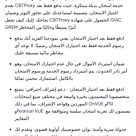
تقدم CBTProxy خدمة امتحان بديلة مبتكرة، حيث تدفع فقط بعد
اجتياز الامتحان، مصممة لمساعدتك على تجاوز التوتر وضمان
نجاحك. إليك كيف تجعل CBTProxy الحصول على شهادة GIAC
GREM أمرًا بسيطًا وخاليًا من المخاطر:
ادفع فقط بعد اجتياز الامتحان: يعني نموذجنا الفريد أنك تدفع
رسوم الخدمة فقط بعد اجتيازك الامتحان رسميًا. لا توجد أي
مخاطر مالية مسبقة عليك.
ضمان استرداد الأموال: في حال عدم اجتيازك الامتحان، وهو
أمر نادر الحدوث، يتم استرداد رسوم الخدمة ورسوم الامتحان
بالكامل. استثمارك محمي تمامًا.
ادفع فقط بعد اجتياز الامتحان: - دعم إشراف احترافي: يتمتع
متخصصونا المعتمدون بخبرة واسعة في مختلف صيغ امتحانات
الموردين وقواعد الإشراف، بما في ذلك OnVUE وPSI
وPearson VUE. يضمنون لك تجربة امتحان سلسة ومتوافقة مع
المعايير.
جدولة سرية وآمنة: نولي خصوصيتك أولوية قصوى، ونقدم لك