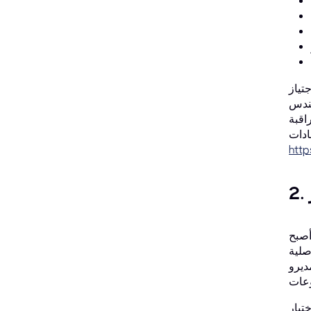
تياز
CBTP حلاً لا مثيل له. يتمتع خبراؤها
ة ونجاحًا
http
 Kubernetes المعيار الفعلي لإدارة الحاويات، وتُؤكد شهادة مدير Kubernetes المعتمد (CKA) خبرتك في هذه
شدة من
ن ويُهيئون
لب منك حل