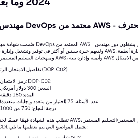
2024 وما بعده
صُممت شهادة مهندس DevOps المعتمد من AWS - المستوى الاحترافي للأفراد الذين يش
ولديهم خبرة سنتين أو أكثر في توفير وتشغيل وإدارة بيئات AWS. تُؤكد هذه الشهادة قدرتك على تطبيق وإد
تفاصيل الامتحان الرئيسية (DOP-C02):
رمز الامتحان: DOP-C02
السعر: 300 دولار أمريكي
المدة: 180 دقيقة
عدد الأسئلة: 75 (اختيار من متعدد وإجابات متعددة)
درجة النجاح: 750 من 1000
تتطلب هذه الشهادة فهمًا عميقًا لخدمات AWS، وكتابة البرامج النصية، ومبادئ التكامل المستمر/ال
(CI/CD). تشمل المواضيع التي يتم تغطيتها ما يلي: