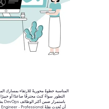
التطور. سواءً كنتَ محترفًا صاعدًا أو خبيرًا
بشك