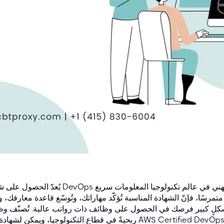
يُعدّ الحصول على شهادة DevOps المناسبة خطوةً محوريةً للارتقاء بمسارك المهني في عالم تك
 متمرسًا، فإنّ الشهادة المناسبة تُؤكّد مهاراتك، وتُوسّع قاعدة معارفك، وت
لٍ كبير فرصك في الحصول على وظائف ذات رواتب عالية. تُصنّف وظائف DevOps باستمرار ضمن أكثر ا
ربحيةً في قطاع التكنولوجيا، ويمكن لشهادة مثل AWS Certified DevOps Engineer - Professional أن ت