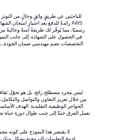
للباحثين عن طريقٍ واثقٍ وخالٍ من التوتر
رائدةً للدفع بعد اجتياز امتحان الش
في الحصول على الشهادة. إلى جانب النمو
التخصصات تضم مهندسي ضمان الجودة، ومطو
لا يقتصر هذا النموذج على كونه مج