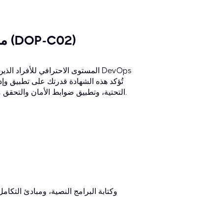
1. مهندس DevOps معتمد من AWS - محترف (DOP-C02)
ومنهجيات التسليم المستمر على AWS، وأتمتة وإدارة بنية AWS التحتية، وتطبيق ضوابط الأمان والتحقق من الامتثال.