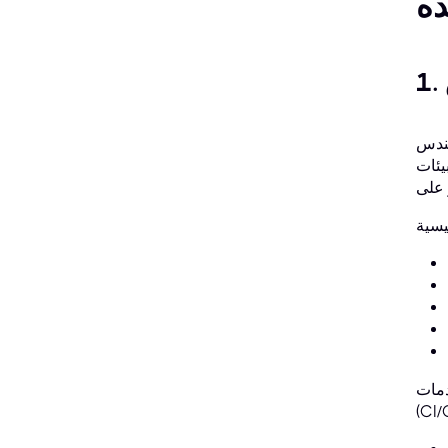
غلون دور مهندس DevOps
ارة أنظمة
تسليم المستمر