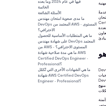
فيها في عام 2024 وما بعده
الخاتمة
دمةً
الأسئلة الشائعة
 AWS
ما مدى صعوبة امتحان مهندس
قيق أهدافك
DevOps المعتمد من AWS - المستوى
عددة
الاحترافي؟
عاون
ما هي المتطلبات الأساسية للحصول
على شهادة مهندس DevOps المعتمد
من AWS - المستوى الاحترافي؟
ما هي مدة صلاحية شهادة AWS
Certified DevOps Engineer -
Professional؟
ما هي الشهادات الأخرى التي تُكمّل
ي جذري يهدف إلى سدّ الفجوة التاريخية بين فرق تطوير
 خلال تعزيز التعاون والتواصل والتكامل، تُزيل منهجيات
شهادة AWS Certified DevOps
ريع تقديم برامج وخدمات عالية الجودة، مما يضمن مرونة
Engineer - Professional؟
مجيات بأكملها
تمتة
 متكرر،