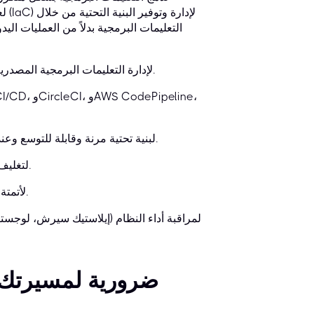
التعليمات البرمجية بدلاً من العمليات ال
أنظمة التحكم في الإصدارات: Git، وGitLab، وGitHub، وBitbucket لإدارة التعليمات البرمجية المصدرية.
منصات الحوسبة السحابية: AWS، وAzure، وGoogle Cloud لبنية تحتية مرنة وقابلة للتوسع وعند الطلب.
الحاويات والتنسيق: Docker، وKubernetes لتغليف التطبيقات وإدارة نشرها.
إدارة التكوين: Ansible، وPuppet، وChef، وSaltStack لأتمتة تكوين النظام.
لماذا تُعدّ شهادات DevOps ضرورية 