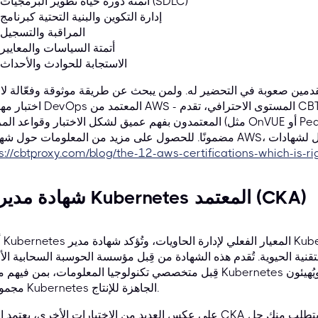
أتمتة دورة حياة تطوير البرمجيات (SDLC)
إدارة التكوين والبنية التحتية كبرنامج
المراقبة والتسجيل
أتمتة السياسات والمعايير
الاستجابة للحوادث والأحداث
متقدمين صعوبة في التحضير له. ولمن يبحث عن طريقة موثوقة وفعّالة لاج
اختبار مهندس DevOps المعتمد من AWS - المستوى الاحترافي، تقدم roxy
المعتمدون بفهم عميق لشكل الاختبار وقواعد المراقبة (مثل OnVUE أو Pearson VUE)، مما يضمن تجربة سلس
s://cbtproxy.com/blog/the-12-aws-certifications-which-is-
2. شهادة مدير Kubernetes المعتمد (CKA)
أصبح
تقنية الحيوية. تُقدم هذه الشهادة من قِبل مؤسسة الحوسبة السحابية الأصلية (CNCF)، وهي شهادة مطلوبة ب
قِبل متخصصي تكنولوجيا المعلومات، بمن فيهم مديرو Kubernetes ومهندسو الحوسبة السحابية، الذين يُديرو
مجموعات Kubernetes الجاهزة للإنتاج.
على عكس العديد من الاختبارات الأخرى، يعتمد اختبار CKA بشكل كامل على التطبيق العملي، حيث يتط