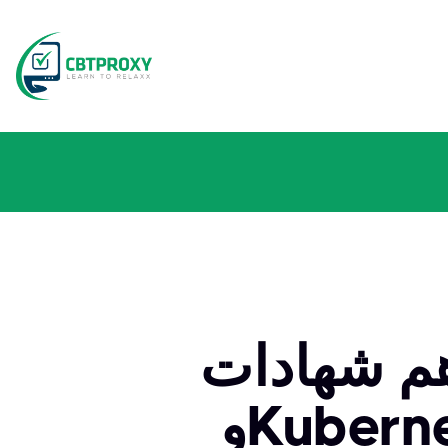
شهادات DevOps لعام 2024: AWS،
وKubernetes، وDocker، وغيرها - دليل