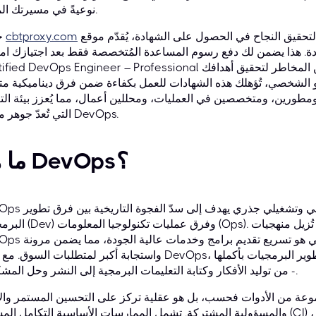
نوعيةً في مسيرتك المهنية.
 لتحقيق النجاح في الحصول على الشهادة، يُقدّم موقع
cbtproxy.com
خ
هادة. هذا يضمن لك دفع رسوم المساعدة المُتخصصة فقط بعد اجتيازك امتحان
Certified DevOps Engineer – Professional رسميًا، مما يُوفّر لك طريقةً آمنةً وخاليةً من المخاطر لتح
 الشخصي، تُؤهلك هذه الشهادات للعمل بكفاءة ضمن فرق ديناميكية مت
رين، ومتخصصين في العمليات، ومحللين أعمال، مما يُعزز بيئة الت
التي تُعدّ جوهر مبادئ DevOps.
ما هو DevOps؟
DevOps ليس مجرد مصطلح رائج، بل هو تحوّل ثقافي وتشغيل
البرمجيات (Dev) وفرق عمليات تكنولوجيا المعلومات (Ops). من
DevOps الحواجز الوظيفية التقليدية. الهدف الأساسي هو تس
واستجابة أكبر لمتطلبات السوق. مع منهج DevOps، تعمل الفرق جنبًا إلى جنب طوال دورة حياة تطوير البر
- من توليد الأفكار وكتابة التعليمات البرمجية إلى النشر وحل المشكلات.
موعة من الأدوات فحسب، بل هو عقلية تركز على التحسين المستمر والأ
والمسؤولية المشتركة. تشمل الممارسات الأساسية التكامل المستمر (CI) لدمج التعليمات البرمجية بشكل