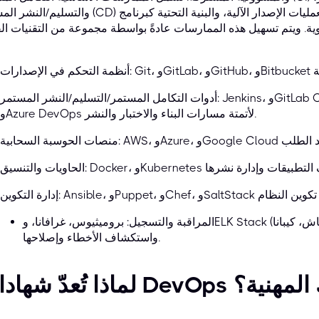
والتسليم/النشر المستمر (CD) لعمليات الإصدار الآلية، والبنية التحتية كبرنامج (IaC) لإدارة وتوفير
يدوية. ويتم تسهيل هذه الممارسات عادةً بواسطة مجموعة من التقنيات الق
أدوات التكامل المستمر/التسليم/النشر المستمر: Jenkins، وGitLab CI/CD، وCircleCI، وAWS CodePipeline،
وAzure DevOps لأتمتة مسارات البناء والاختبار والنشر.
المراقبة والتسجيل: بروميثيوس، غرافانا، وELK Stack (إيلاستيك سيرش، لوجستاش، كيبانا) لمراقبة أداء النظام
واستكشاف الأخطاء وإصلاحها.
لمسيرتك المهنية؟