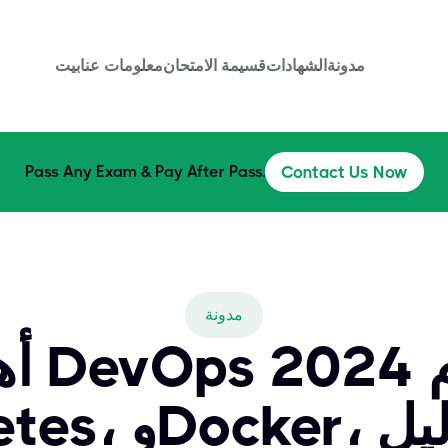
مدونة
الشهادات
قسيمة الامتحان
معلومات عنا
بيت
Pass Any Exam & Pay After Pass.
Contact Us Now
مدونة
أهم 