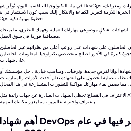
في بيئة التكنولوجيا التنافسية اليوم، تُوفّر شهادات DevOps ميزةً واضحة. فهي بمثابة دليلٍ موثّق على مهارا
الخبرة اللازمة لتعزيز الكفاءة والابتكار. إليك سبب كون الاستثمار في ش
DevOps خطوةً مهنيةً ذكية:
ّد الشهادات بشكلٍ موضوعي مهاراتك العملية وفهمك النظري، ما يمنحك
مصداقيةً فوريةً في سوق العمل.
ون الحاصلون على شهادات على رواتب أعلى من نظرائهم غير الحاصلين
 فجوةً كبيرةً في الأجور لصالح متخصصي تكنولوجيا المعلومات الحاصلين
على شهادات.
شهادة أبوابًا لفرصٍ جديدة، وترقيات، ومناصب قيادية داخل مؤسستك أو
يا: تتطلب عملية الحصول على الشهادة تعلم أحدث الأدوات والممارسات
الاعتراف في القطاع: تحظى الشهادات الصادرة عن جهات رائدة مثل AWS ومايكروسوفت ومؤسسة لينكس
باعتراف واحترام عالميين، مما يعزز مكانتك المهنية.
أهم شهادات DevOps التي يُنصح بالنظر في