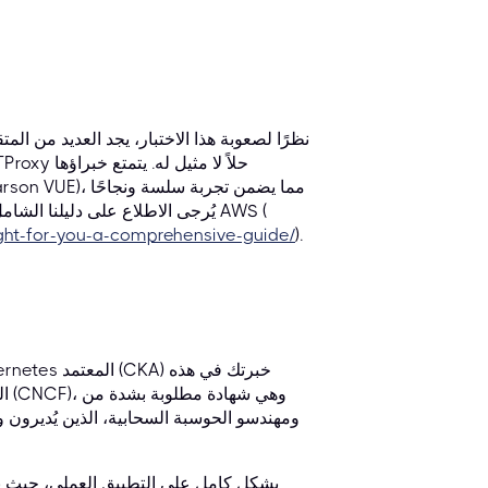
نظرًا لصعوبة هذا الاختبار، يجد العديد من ال
مضمونًا. للحصول على مزيد من المعلومات حول شهادات AWS، يُرجى الاطلاع على دليلنا الشامل لشهادات AWS (
right-for-you-a-comprehensive-guide/
).
ال