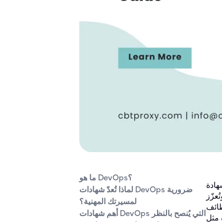
ما هو DevOps؟
نولوجيا المعلومات سريع
لماذا تُعدّ شهادات DevOps ضرورية
ُعزّز
لمسيرتك المهنية؟
لوظائف
أهم شهادات DevOps التي يُنصح بالنظر
ُحدث نقلةً