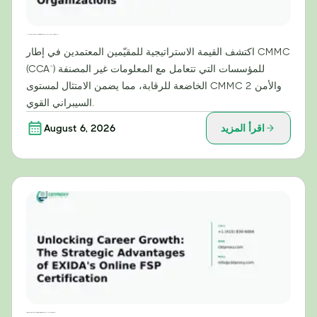
القيمة الاستراتيجية للمقيّمين المعتمدين من CMMC (CCA™) للمؤسسات التي تتعامل مع المعلومات غير المصنفة
اكتشف القيمة الاستراتيجية للمقيّمين المعتمدين في إطار CMMC
(CCA™) للمؤسسات التي تتعامل مع المعلومات غير المصنفة
الخاضعة للرقابة، مما يضمن الامتثال لمستوى CMMC 2 والأمن
السيبراني القوي.
اقرأ المزيد
August 6, 2026
إطلاق العنان للنمو الوظيفي: المزايا الاستراتيجية لشهادة EXIDA الإلكترونية في مجال خدمات التوظيف (FSP)