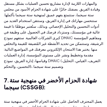
والمهارات اللازمة لإدارة مشاريع تحسين العمليات بشكل مستقل
وقيادة الفريق. بصفتك حائزًا على شهادة الحزام الأسود من مجلس
ستة سيجما، ستتمتع بفهم عميق لمنهجية ستة سيجما بأكملها.
ستتحسن مهاراتك في إدارة الفريق، وستتقن استخدام العديد من
أدوات التحسين والتحليل الإحصائي. وبذلك، ستُعتبر موظفًا ذا قيمة
عالية في مؤسستك، وستزداد فرصك في الحصول على وظيفة في
كبرى الشركات العالمية. ستفهم نموذج DMAIC ومفاهيم المؤسسة
الرشيقة، وستتمكن من تحديد الأنشطة غير المُضيفة للقيمة والتخلص
منها. يختبر هذا الامتحان الإلكتروني معرفتك في المواضيع التالية:
مقدمة وتخطيط ونشر على مستوى المؤسسة، إدارة العمليات
وقياسها، إدارة الفريق، نموذج DMAIC (التعريف، القياس، التحليل،
التحسين، والتحكم)، وتصميم ستة سيجما.
7. شهادة الحزام الأخضر في منهجية ستة
سيجما (CSSGB):
يعمل المحترف الحاصل على شهادة الحزام الأخضر في منهجية ستة