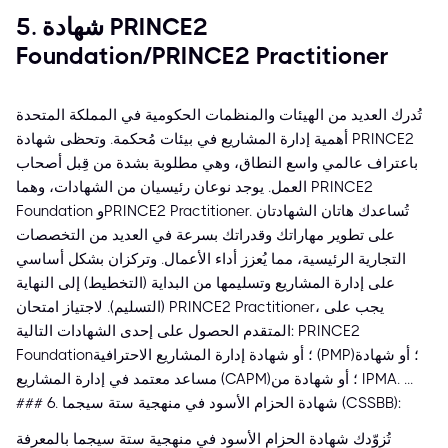
5. شهادة PRINCE2
Foundation/PRINCE2 Practitioner
تُدرك العديد من الهيئات والمنظمات الحكومية في المملكة المتحدة
أهمية إدارة المشاريع في بيئات مُحكمة. وتحظى شهادة PRINCE2
باعتراف عالمي واسع النطاق، وهي مطلوبة بشدة من قِبل أصحاب
العمل. يوجد نوعان رئيسيان من الشهادات، وهما PRINCE2
Foundation وPRINCE2 Practitioner. تُساعدك هاتان الشهادتان
على تطوير مهاراتك وقدراتك بسرعة في العديد من التخصصات
التجارية الرئيسية، مما يُعزز أداء الأعمال. وتركزان بشكل أساسي
على إدارة المشاريع وتسليمها من البداية (التخطيط) إلى النهاية
(التسليم). لاجتياز امتحان PRINCE2 Practitioner، يجب على
المتقدم الحصول على إحدى الشهادات التالية: PRINCE2
Foundation؛ أو شهادة إدارة المشاريع الاحترافية (PMP)؛ أو شهادة
مساعد معتمد في إدارة المشاريع (CAPM)؛ أو شهادة من IPMA. ...
### 6. شهادة الحزام الأسود في منهجية ستة سيجما (CSSBB):
تُزوّدك شهادة الحزام الأسود في منهجية ستة سيجما بالمعرفة