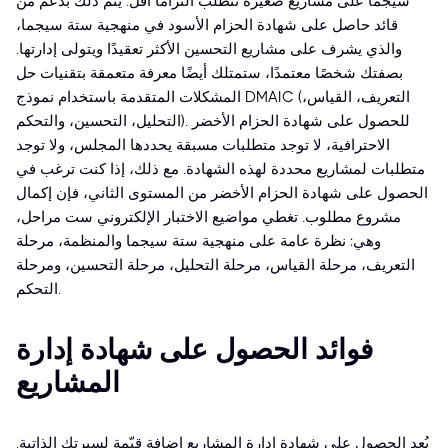
سيجما على مشاريع صغيرة تتطلب التزامًا أقل. يتم ذلك بدعم من
قائد حاصل على شهادة الحزام الأسود في منهجية ستة سيجما،
والذي يشرف على مشاريع التحسين الأكثر تعقيدًا ويتولى إدارتها.
بصفتك شخصًا معتمدًا، ستمتلك أيضًا معرفة متعمقة بتقنيات حل
المشكلات المتقدمة باستخدام نموذج DMAIC (التعريف، القياس،
التحليل، التحسين، والتحكم). للحصول على شهادة الحزام الأخضر
الاحترافية، لا توجد متطلبات مسبقة يحددها المجلس، ولا توجد
متطلبات لمشاريع محددة لهذه الشهادة. مع ذلك، إذا كنت ترغب في
الحصول على شهادة الحزام الأخضر من المستوى الثاني، فإن إكمال
مشروع مطلوب. تغطي مواضيع الاختبار الإلكتروني ست مراحل،
وهي: نظرة عامة على منهجية ستة سيجما والمنظمة، مرحلة
التعريف، مرحلة القياس، مرحلة التحليل، مرحلة التحسين، ومرحلة
التحكم.
فوائد الحصول على شهادة إدارة
المشاريع
يُعد الحصول على شهادة إدارة المشاريع إضافة قيّمة لسيرتك الذاتية.