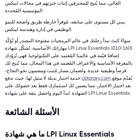
العالي، مما يُتيح للمحترفين إثبات خبرتهم في مجالات لينكس
المؤسسية المُحددة.
يبني كل مستوى على سابقه، مُوفراً خارطة طريق واضحة للنمو
الوظيفي في إدارة وهندسة لينكس.
سواءً كنتَ تبدأ رحلتك في عالم البرمجيات مفتوحة المصدر أو تُؤكّد
مهاراتك الأساسية، تُشكّل شهادة LPI Linux Essentials (010-160)
إضافةً قيّمة في عالمنا المُعتمد على التكنولوجيا. فهي تُزوّدك
بالمعرفة الأساسية والاعتراف المُعتمد في هذا المجال، مما يُتيح لك
فرصاً وظيفية عديدة. ولضمان مسار مُثبت ومضمون نحو النجاح،
يُقدّم موقع
cbtproxy.com
خدمة اختبار بديلة لا مثيل لها، حيث تدفع
بعد اجتياز الاختبار، مما يضمن لك استثمارك فقط بعد حصولك على
الشهادة. ابدأ اليوم واحصل بثقة على شهادة LPI Linux Essentials.
الأسئلة الشائعة
ما هي شهادة LPI Linux Essentials