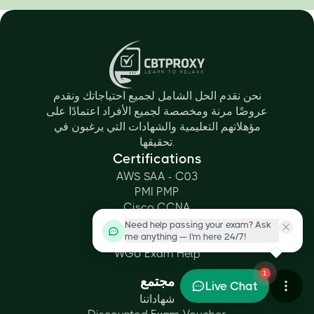
نحن نقدم الحل الشامل لجميع احتياجاتك ونقدم
عروضًا مرنة ومخصصة لجميع الأفراد اعتمادًا على
مؤهلاتهم التعليمية والشهادات التي يرغبون في
تحقيقها.
Certifications
AWS SAA - C03
PMI PMP
Cisco CCNA
CompTIA Security+
Need help passing your exam? Ask
me anything — I'm here 24/7!
ISACA CISM
WGU Exam Help
1
مجتمع
Live Chat
شهاداتنا