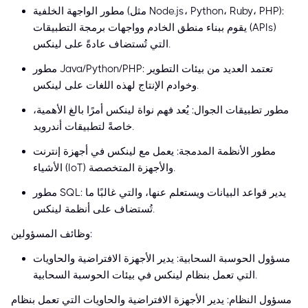
مطور الواجهة الخلفية (مثل Node.js، Python، Ruby، PHP):
يقوم ببناء منطق الخادم وواجهات برمجة التطبيقات (APIs)
التي تُستضاف عادةً على لينكس.
مطور Java/Python/PHP: تعتمد العديد من بيئات التطوير
وخوادم الإنتاج لهذه اللغات على لينكس.
مطور تطبيقات الجوال: يُعد فهم نواة لينكس أمرًا بالغ الأهمية،
خاصةً لتطبيقات أندرويد.
مطور الأنظمة المدمجة: يعمل مع لينكس في أجهزة إنترنت
الأشياء (IoT) والأجهزة المتخصصة.
مطور SQL: يدير قواعد البيانات ويستعلم عنها، والتي غالبًا ما
تُستضاف على أنظمة لينكس.
وظائف المسؤولين:
مسؤول الحوسبة السحابية: يدير الأجهزة الافتراضية والحاويات
التي تعمل بنظام لينكس في بيئات الحوسبة السحابية.
مسؤول النظام: يدير الأجهزة الافتراضية والحاويات التي تعمل بنظام