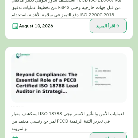
استكشف الدور اليومي لكبير مدققي PECB ISO 22000، بدءًا
من تخطيط عمليات تدقيق FSMS من قبل جهات خارجية وحتى
دفع التميز في سلامة الأغذية باستخدام ISO 22000:2018.
اقرأ المزيد
August 10, 2026
ما وراء الامتثال: الدور الأساسي لمراجع رئيسي معتمد من PECB وفقًا لمعيار ISO 18788 في عمليات الأمن الاستراتيجي
استكشف معيار ISO 18788 لعمليات الأمن والتأثير الاستراتيجي
لمراجع رئيسي معتمد من PECB في تعزيز الثقة الرقمية
والمرونة.