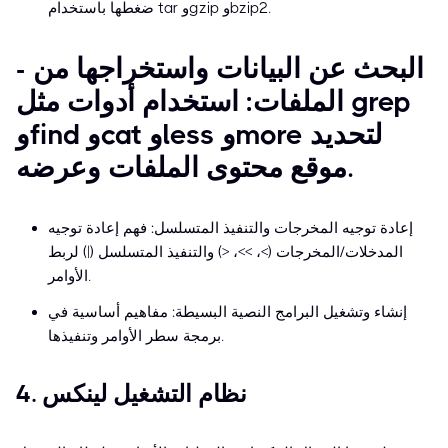
ضغطها باستخدام tar وgzip وbzip2.
- البحث عن البيانات واستخراجها من
الملفات: استخدام أدوات مثل grep
وfind وcat وless وmore لتحديد
موقع محتوى الملفات وعرضه.
إعادة توجيه المخرجات والتنفيذ المتسلسل: فهم إعادة توجيه
المدخلات/المخرجات (>، >>، <) والتنفيذ المتسلسل (|) لربط
الأوامر.
إنشاء وتشغيل البرامج النصية البسيطة: مفاهيم أساسية في
برمجة سطر الأوامر وتنفيذها.
4. نظام التشغيل لينكس