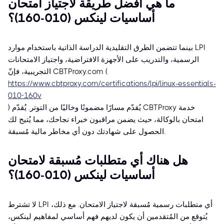
ما هي أفضل طريقة لاجتياز امتحان
أساسيات لينكس (010-160)؟
بينما تتضمن الطرق التقليدية الدراسة الذاتية باستخدام موارد LPI
الرسمية، والتدريب على الأجهزة الافتراضية، واجتياز الامتحانات
التجريبية، فإنّ CBTProxy.com (
https://www.cbtproxy.com/certifications/lpi/linux-essentials-
010-160v
) يُقدّم مسارًا مضمونًا وخاليًا من التوتر. يُقدّم CBTProxy خدمة
امتحان بالوكالة، حيث يضمن مراقبون خبراء نجاحك، مما يُتيح لك
الحصول على شهادتك دون أي مخاطر مالية مُسبقة.
هل هناك أي متطلبات مُسبقة لامتحان
أساسيات لينكس (010-160)؟
لا تشترط LPI أي متطلبات رسمية مُسبقة لاجتياز الامتحان. مع ذلك،
يُتوقع من المُتقدمين أن يكون لديهم فهم أساسي لمفاهيم لينكس،