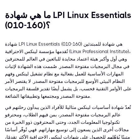
ما هي شهادة LPI Linux Essentials
(010-160)؟
شهادة LPI Linux Essentials (010-160) هي شهادة للمبتدئين
تُقدمها مؤسسة لينكس الاحترافية (Linux Professional Institute)،
وهي أول وأكبر هيئة اعتماد محايدة للبائعين في العالم للمحترفين
في مجال البرمجيات مفتوحة المصدر. صُممت هذه الشهادة لإثبات
المهارات الأساسية للعمل بفعالية مع نظام تشغيل لينكس وفهم
النظام البيئي الأوسع للبرمجيات مفتوحة المصدر. لا يقتصر الأمر
على الأوامر التقنية فحسب، بل يشمل أيضًا تقدير فلسفة البرمجيات
مفتوحة المصدر ومجتمعها وتطبيقاتها الشائعة.
تُعدّ شهادة أساسيات لينكس مثاليةً للأفراد الذين يبدأون رحلتهم في
عالم البرمجيات مفتوحة المصدر، بمن فيهم الطلاب، ومحترفو
تكنولوجيا المعلومات الجدد، وحتى المحترفون ذوو الخبرة من
مجالات أخرى الذين يسعون إلى توسيع مهاراتهم. فهي تُوفّر أساسًا
متينًا يُؤهّلهم للحصول على شهادات لينكس الاحترافية الأكثر تقدمًا،