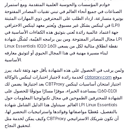
خوادم المؤسسات والحوسبة العلمية المتقدمة. ومع استمرار
الصناعات في جميع أنحاء العالم في تبني تقنيات المصادر المفتوحة
بوتيرة متسارعة، ازداد الطلب على المحترفين ذوي المهارات المثبتة
في لينكس بشكل غير مسبوق. ويُعتبر معهد لينكس الاحترافي (LPI)
جهة اعتماد عالمية رائدة تُعنى بتوثيق هذه الكفاءات الأساسية في
مجال المصادر المفتوحة. ومن بين برامجه القيّمة، تُشكّل شهادة LPI
Linux Essentials (010-160) نقطة انطلاق مثالية لكل من يسعى
لبناء مسيرة مهنية في هذا المجال الحيوي أو لتوثيق معارفه
الأساسية.
ولمن يرغب في الحصول على هذه الشهادة بأقل جهد وثقة تامة، يبرز
موقع
cbtproxy.com
كخدمة رائدة لاجتياز اختبارات لينكس بالوكالة
بعد اجتيازها. يضمن لك CBTProxy اجتياز امتحان أساسيات لينكس
(010-160) بمساعدة الخبراء، موفرًا مسارًا موثوقًا للحصول على
الشهادة للمحترفين الطموحين في مجال تكنولوجيا المعلومات حول
العالم. سيتناول هذا الدليل الشامل شهادة LPI Linux Essentials
بالتفصيل، مُغطيًا مواصفاتها وفوائدها واستراتيجيات التحضير لها،
وكيف يمكن لخدمة مثل CBTProxy أن تكون شريكك الاستراتيجي
لتحقيق النجاح.