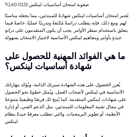
صعوبة امتحان أساسيات لينكس (010-160)؟
يُعتبر امتحان أساسيات لينكس شهادةً للمبتدئين، مما يجعله مناسبًا
لهم. ومع ذلك، فإنه يتطلب دراسةً مُكثفةً وتدريبًا عمليًا، خاصةً فيما
يتعلق باستخدام سطر الأوامر. يجب أن يكون المتقدمون على درايةٍ
جيدةٍ بأوامر ومفاهيم لينكس الأساسية لاجتياز الامتحان بسهولة.
ما هي الفوائد المهنية للحصول على
شهادة أساسيات لينكس؟
يُعزز الحصول على هذه الشهادة سيرتك الذاتية، ويُؤكد مهاراتك
الأساسية في لينكس لأصحاب العمل، ويُمثل خطوةً نحو الحصول
على شهادات لينكس المتقدمة. كما يُتيح لك فرصًا وظيفيةً متنوعةً
في مجال تقنية المعلومات للمبتدئين، مثل الدعم الفني، أو إدارة
الأنظمة، أو تطوير البرمجيات، والتي تتطلب معرفةً جيدةً بنظام
لينكس.