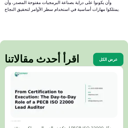
وأن يكونوا على دراية بصناعة البرمجيات مفتوحة المصدر، وأن
يمتلكوا مهارات أساسية في استخدام سطر الأوامر لتحقيق النجاح.
اقرأ أحدث مقالاتنا
عرض الكل
من الاعتماد إلى التنفيذ: الدور اليومي لمراجع رئيسي معتمد من PECB لمعيار ISO 22000