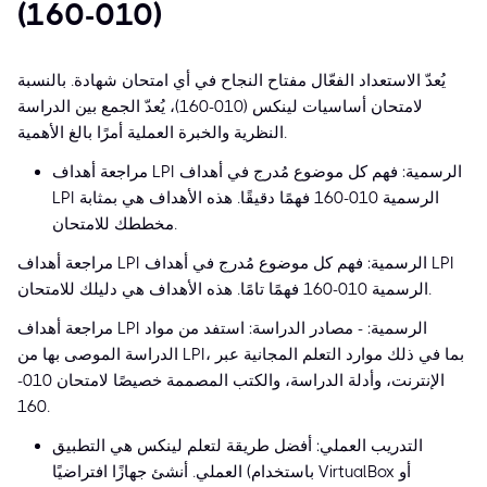
(010-160)
يُعدّ الاستعداد الفعّال مفتاح النجاح في أي امتحان شهادة. بالنسبة
لامتحان أساسيات لينكس (010-160)، يُعدّ الجمع بين الدراسة
النظرية والخبرة العملية أمرًا بالغ الأهمية.
مراجعة أهداف LPI الرسمية: فهم كل موضوع مُدرج في أهداف
LPI الرسمية 010-160 فهمًا دقيقًا. هذه الأهداف هي بمثابة
مخططك للامتحان.
مراجعة أهداف LPI الرسمية: فهم كل موضوع مُدرج في أهداف LPI
الرسمية 010-160 فهمًا تامًا. هذه الأهداف هي دليلك للامتحان.
مراجعة أهداف LPI الرسمية: - مصادر الدراسة: استفد من مواد
الدراسة الموصى بها من LPI، بما في ذلك موارد التعلم المجانية عبر
الإنترنت، وأدلة الدراسة، والكتب المصممة خصيصًا لامتحان 010-
160.
التدريب العملي: أفضل طريقة لتعلم لينكس هي التطبيق
العملي. أنشئ جهازًا افتراضيًا (باستخدام VirtualBox أو