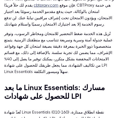
فإن موقع
cbtproxy.com
يقدم لك حلاً فريدًا. CBTProxy هي خدمة
امتحان بالوكالة، حيث يدفع مقدمو الخدمة رسومًا بعد اجتياز
الامتحان، ويؤدون الامتحان تحت إشراف مراقبين نيابةً عنك. لن تدفع
رسوم الخدمة إلا بعد اجتيازك الامتحان رسميًا واستلام شهادتك.
تُزيل هذه الخدمة ضغط التحضير للامتحان ومخاطر الرسوب، وتوفر
عملية جدولة آمنة وسرية وسريعة تتناسب مع منطقتك الزمنية. يتمتع
متخصصونا ذوو الخبرة بمعرفة دقيقة بصيغة امتحان كل جهة وقواعد
الإشراف، مما يضمن لك تجربة سلسة. بالإضافة إلى ذلك، مع قسائم
الامتحانات المخفضة بشكل متكرر، يمكنك توفير ما يصل إلى 40%
من تكاليف الشهادة، مما يجعل طريقك للحصول على شهادة LPI
Linux Essentials سهلاً وميسور التكلفة.
ما بعد Linux Essentials: مسارك
للحصول على شهادات LPI
تُعدّ شهادة Linux Essentials (010-160) نقطة انطلاق ممتازة،