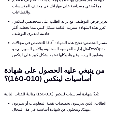
اعتراف القطاع: LPI جهة اعتماد معترف بها عالميًا ومحايدة،
مما يُضفي مصداقية على مهاراتك في مختلف المؤسسات
والقطاعات.
تعزيز فرص التوظيف: مع تزايد الطلب على متخصصي لينكس،
تُعزز هذه الشهادة سيرتك الذاتية بشكل كبير، مما يجعلك أكثر
جاذبية لمديري التوظيف.
مسار التخصص: تفتح هذه الشهادة آفاقًا للتخصص في مجالات
مثل إدارة الحوسبة السحابية، والأمن السيبراني، وDevOps،
وتطوير الويب، وغيرها، وكلها تعتمد بشكل كبير على لينكس.
من ينبغي عليه الحصول على شهادة
أساسيات لينكس (010-160)؟
تُعدّ شهادة أساسيات لينكس (010-160) مثاليةً للفئات التالية:
الطلاب: الذين يدرسون تخصصات تقنية المعلومات أو يتدربون
مهنيًا، ويبحثون عن شهادة أساسية في هذا المجال.