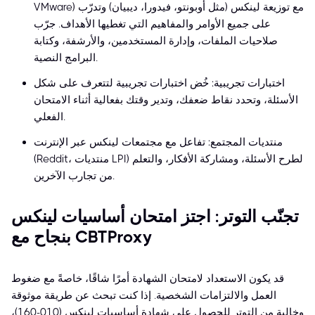
VMware) مع توزيعة لينكس (مثل أوبونتو، فيدورا، ديبيان) وتدرّب
على جميع الأوامر والمفاهيم التي تغطيها الأهداف. جرّب
صلاحيات الملفات، وإدارة المستخدمين، والأرشفة، وكتابة
البرامج النصية.
اختبارات تجريبية: خُض اختبارات تجريبية لتتعرف على شكل
الأسئلة، وتحدد نقاط ضعفك، وتدير وقتك بفعالية أثناء الامتحان
الفعلي.
منتديات المجتمع: تفاعل مع مجتمعات لينكس عبر الإنترنت
(Reddit، منتديات LPI) لطرح الأسئلة، ومشاركة الأفكار، والتعلم
من تجارب الآخرين.
تجنّب التوتر: اجتز امتحان أساسيات لينكس
بنجاح مع CBTProxy
قد يكون الاستعداد لامتحان الشهادة أمرًا شاقًا، خاصةً مع ضغوط
العمل والالتزامات الشخصية. إذا كنت تبحث عن طريقة موثوقة
وخالية من التوتر للحصول على شهادة أساسيات لينكس (010-160)،