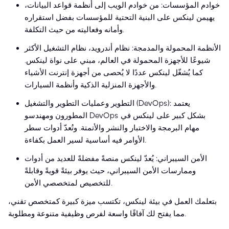
خوادم المؤسسات: من خوادم الويب إلى أنظمة قواعد البيانات،
يهيمن لينكس على البنية التحتية للمؤسسات بفضل استقراره
وأمانه وفعاليته من حيث التكلفة.
الأنظمة المحمولة والمدمجة: نظام أندرويد، نظام التشغيل الأكثر
شيوعًا للأجهزة المحمولة في العالم، مبني على نواة لينكس.
كما يُشغّل لينكس عددًا لا يُحصى من أجهزة إنترنت الأشياء
والأجهزة المنزلية الذكية وأنظمة السيارات.
التطوير وعمليات التطوير والتشغيل (DevOps): يعتمد
المطورون ومهندسو DevOps بشكل كبير على لينكس في
مهام البرمجة والاختبار والنشر والأتمتة. وتُعدّ أدوات سطر
الأوامر فيه أساسية لسير العمل بكفاءة.
الأمن السيبراني: يُعدّ لينكس منصةً مفضلةً للعديد من أدوات
وممارسات الأمن السيبراني، حيث يوفر بيئةً قويةً وقابلةً
للتخصيص لمتخصصي الأمن.
بتعلمك العمل في بيئة لينكس، تكتسب ميزة كبيرة كمتخصص تقني،
مما يفتح لك آفاقًا واسعة لفرص وظيفية متنوعة ومطلوبة.