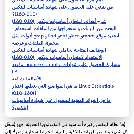
من ينبغي عليه الحصول على شهادة أساسيات لينكس
(010-160)؟
شرح أهداف امتحان أساسيات لينكس (010-160)
- البحث عن البيانات واستخراجها من الملفات: استخدام
أدوات مثل grep وfind وcat وless وmore لتحديد موقع
محتوى الملفات وعرضه.
الوظائف المتاحة لحاملي شهادة أساسيات لينكس
الاستعداد لامتحان أساسيات لينكس (010-160)
ما بعد Linux Essentials: مسارك للحصول على شهادات
LPI
الأسئلة الشائعة
ما هي المواضيع التي يغطيها اختبار Linux Essentials
(010-160)؟
ما هي الفوائد المهنية للحصول على شهادة أساسيات
لينكس؟
يُعدّ نظام لينكس ركيزة أساسية في التكنولوجيا الحديثة، فهو يُشغّل
كل شيء بدءًا من الهواتف الذكية والبنية التحتية السحابية وصولًا إلى