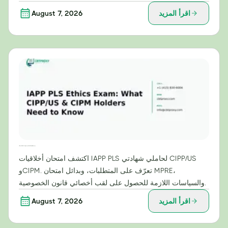
اقرأ المزيد
August 7, 2026
امتحان أخلاقيات IAPP PLS: ما يحتاج حاملو شهادتي CIPP/US وCIPM إلى معرفته
اكتشف امتحان أخلاقيات IAPP PLS لحاملي شهادتي CIPP/US
وCIPM. تعرّف على المتطلبات، وبدائل امتحان MPRE،
والسياسات اللازمة للحصول على لقب أخصائي قانون الخصوصية.
اقرأ المزيد
August 7, 2026