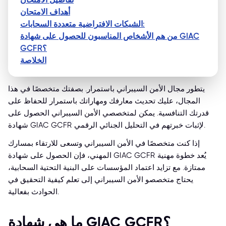
أهداف الامتحان
الشبكات الافتراضية متعددة السحابات:
من هم الأشخاص المناسبون للحصول على شهادة GIAC
GCFR؟
الخلاصة
يتطور مجال الأمن السيبراني باستمرار. بصفتك متخصصًا في هذا
المجال، عليك تحديث معارفك ومهاراتك باستمرار للحفاظ على
قدرتك التنافسية. يمكن لمتخصصي الأمن السيبراني الحصول على
شهادة GIAC GCFR لإثبات خبرتهم في التحليل الجنائي الرقمي.
إذا كنت متخصصًا في الأمن السيبراني وتسعى للارتقاء بمسارك
المهني، فإن الحصول على شهادة GIAC GCFR يُعد خطوة مهنية
ممتازة. مع تزايد اعتماد المؤسسات على البنية التحتية السحابية،
يحتاج متخصصو الأمن السيبراني إلى تعلم كيفية التحقيق في
الحوادث بفعالية.
ما هي شهادة GIAC GCFR؟