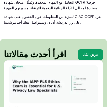
التعامل مع المهام المعقدة. ويُمثّل امتحان شهادة GCFR فرصةً
ممتازةً لمحللي الأدلة الجنائية الرقمية للارتقاء بمسيرتهم المهنية.
للمزيد من المعلومات حول الحصول على شهادة GIAC GCFR، انقر
على زر الدردشة أدناه، وسيتواصل معك أحد مرشدينا.
اقرأ أحدث مقالاتنا
عرض الكل
لماذا يُعدّ امتحان أخلاقيات IAPP PLS ضروريًا لمتخصصي قانون الخصوصية في الولايات المتحدة؟