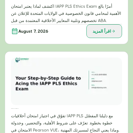
اكتشف لماذا يعتبر امتحان IAPP PLS Ethics Exam أمرًا بالغ
الأهمية لمحامي قانون الخصوصية في الولايات المتحدة للإعلان عن
تخصصهم وتلبية المعايير الأخلاقية المعتمدة من قبل ABA.
اقرأ المزيد
August 7, 2026
دليلك خطوة بخطوة لاجتياز امتحان أخلاقيات IAPP PLS بنجاح
تفوّق في اجتياز امتحان أخلاقيات IAPP PLS مع دليلنا المفصّل
خطوة بخطوة. تعرّف على شروط الأهلية، والتحضير، وجدولة
الامتحان في Pearson VUE، وماذا يعني النجاح لمسيرتك المهنية.