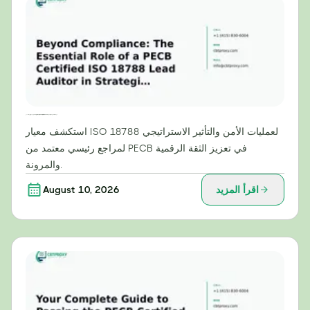
ما وراء الامتثال: الدور الأساسي لمراجع رئيسي معتمد من PECB وفقًا لمعيار ISO 18788 في عمليات الأمن الاستراتيجي
استكشف معيار ISO 18788 لعمليات الأمن والتأثير الاستراتيجي
لمراجع رئيسي معتمد من PECB في تعزيز الثقة الرقمية
والمرونة.
اقرأ المزيد
August 10, 2026