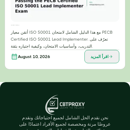
دليلك الشامل لاجتياز امتحان PECB المعتمد لمنفذ ISO 50001 الرئيسي
أتقن معيار ISO 50001 مع هذا الدليل الشامل لامتحان PECB
Certified ISO 50001 Lead Implementer. تعرّف على
التدريب، وأساسيات الامتحان، وكيفية اجتيازه بثقة.
اقرأ المزيد
August 10, 2026
نحن نقدم الحل الشامل لجميع احتياجاتك ونقدم
عروضًا مرنة ومخصصة لجميع الأفراد اعتمادًا على