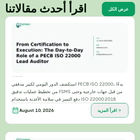
اقرأ أحدث مقالاتنا
عرض الكل
من الاعتماد إلى التنفيذ: الدور اليومي لمراجع رئيسي معتمد من PECB لمعيار ISO 22000
استكشف الدور اليومي لكبير مدققي PECB ISO 22000، بدءًا
من تخطيط عمليات تدقيق FSMS من قبل جهات خارجية وحتى
دفع التميز في سلامة الأغذية باستخدام ISO 22000:2018.
اقرأ المزيد
August 10, 2026