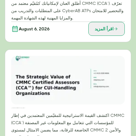
أطلق العنان لإمكانياتك كمُقيّم معتمد من CMMC (CCA™). تعرّف
على المتطلبات والتدريب من CyberAB ATPs والتحضير للامتحان
والمزايا المهنية لهذه الشهادة المهمة.
اقرأ المزيد
August 6, 2026
القيمة الاستراتيجية للمقيّمين المعتمدين من CMMC (CCA™) للمؤسسات التي تتعامل مع المعلومات غير المصنفة
اكتشف القيمة الاستراتيجية للمقيّمين المعتمدين في إطار CMMC
(CCA™) للمؤسسات التي تتعامل مع المعلومات غير المصنفة
الخاضعة للرقابة، مما يضمن الامتثال لمستوى CMMC 2 والأمن