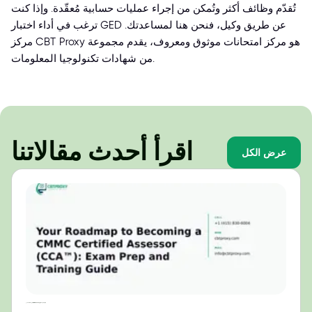
تُقدّم وظائف أكثر وتُمكن من إجراء عمليات حسابية مُعقّدة. وإذا كنت
ترغب في أداء اختبار GED عن طريق وكيل، فنحن هنا لمساعدتك.
مركز CBT Proxy هو مركز امتحانات موثوق ومعروف، يقدم مجموعة
من شهادات تكنولوجيا المعلومات.
اقرأ أحدث مقالاتنا
عرض الكل
دليلك لتصبح مقيّمًا معتمدًا من CMMC (CCA™): دليل التحضير للامتحان والتدريب