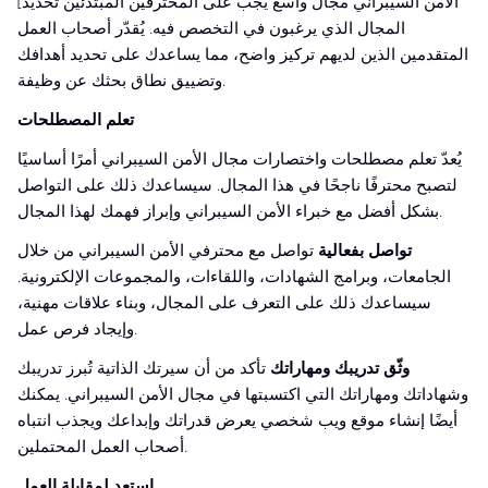
[الأمن السيبراني مجال واسع يجب على المحترفين المبتدئين تحديد
المجال الذي يرغبون في التخصص فيه. يُقدّر أصحاب العمل
المتقدمين الذين لديهم تركيز واضح، مما يساعدك على تحديد أهدافك
وتضييق نطاق بحثك عن وظيفة.
تعلم المصطلحات
يُعدّ تعلم مصطلحات واختصارات مجال الأمن السيبراني أمرًا أساسيًا
لتصبح محترفًا ناجحًا في هذا المجال. سيساعدك ذلك على التواصل
بشكل أفضل مع خبراء الأمن السيبراني وإبراز فهمك لهذا المجال.
تواصل بفعالية
تواصل مع محترفي الأمن السيبراني من خلال
الجامعات، وبرامج الشهادات، واللقاءات، والمجموعات الإلكترونية.
سيساعدك ذلك على التعرف على المجال، وبناء علاقات مهنية،
وإيجاد فرص عمل.
وثّق تدريبك ومهاراتك
تأكد من أن سيرتك الذاتية تُبرز تدريبك
وشهاداتك ومهاراتك التي اكتسبتها في مجال الأمن السيبراني. يمكنك
أيضًا إنشاء موقع ويب شخصي يعرض قدراتك وإبداعك ويجذب انتباه
أصحاب العمل المحتملين.
استعد لمقابلة العمل.