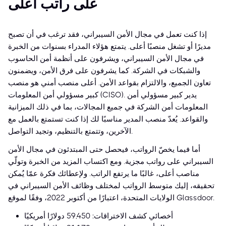
على راتب أعلى
إذا كنت تعمل في مجال الأمن السيبراني، فقد ترغب في أن تصبح
مديرًا أو تشغل منصبًا أعلى. يتمتع هؤلاء المدراء بسنوات من الخبرة
في مجال الأمن السيبراني، ويشرفون على أنظمة أمن الحاسوب
والشبكات في الشركة. كما يشرفون على فرق الأمن، ويضمنون
تعاون الجميع، والالتزام بقواعد الأمن. أعلى منصب أمني هو منصب
كبير مسؤولي أمن المعلومات (CISO). يدير كبير مسؤولي أمن
المعلومات أمن الشركة في جميع المجالات، بما في ذلك الميزانية
والقواعد. يُعدّ منصب المدير مناسبًا لك إذا كنت تستمتع بالعمل مع
الآخرين، وتتمتع بالتنظيم، وتجيد التواصل.
أما فيما يخصّ الرواتب، فيحصل حتى المبتدئون في مجال الأمن
السيبراني على رواتب مجزية. ومع اكتساب المزيد من الخبرة وتولّي
مناصب أعلى، غالبًا ما يرتفع الراتب. ولإعطائك فكرة عمّا يُمكن
تحقيقه، إليك متوسط الرواتب لمختلف وظائف الأمن السيبراني في
الولايات المتحدة، اعتبارًا من أكتوبر 2022، وفقًا لموقع Glassdoor.
أخصائي كشف الاختراقات: 59,450 دولارًا أمريكيًا