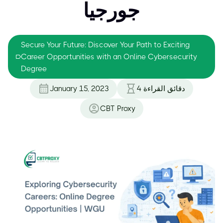
جورجيا
Secure Your Future: Discover Your Path to Exciting
Career Opportunities with an Online Cybersecurity
Degree
دقائق القراءة
4
January 15, 2023
CBT Proxy