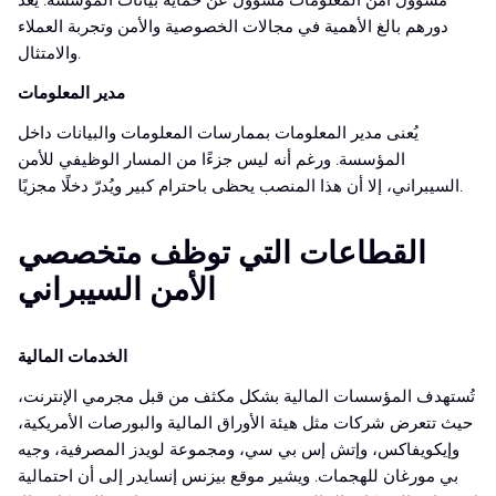
مسؤول أمن المعلومات مسؤول عن حماية بيانات المؤسسة. يُعدّ
دورهم بالغ الأهمية في مجالات الخصوصية والأمن وتجربة العملاء
والامتثال.
مدير المعلومات
يُعنى مدير المعلومات بممارسات المعلومات والبيانات داخل
المؤسسة. ورغم أنه ليس جزءًا من المسار الوظيفي للأمن
السيبراني، إلا أن هذا المنصب يحظى باحترام كبير ويُدرّ دخلًا مجزيًا.
القطاعات التي توظف متخصصي
الأمن السيبراني
الخدمات المالية
تُستهدف المؤسسات المالية بشكل مكثف من قبل مجرمي الإنترنت،
حيث تتعرض شركات مثل هيئة الأوراق المالية والبورصات الأمريكية،
وإيكويفاكس، وإتش إس بي سي، ومجموعة لويدز المصرفية، وجيه
بي مورغان للهجمات. ويشير موقع بيزنس إنسايدر إلى أن احتمالية