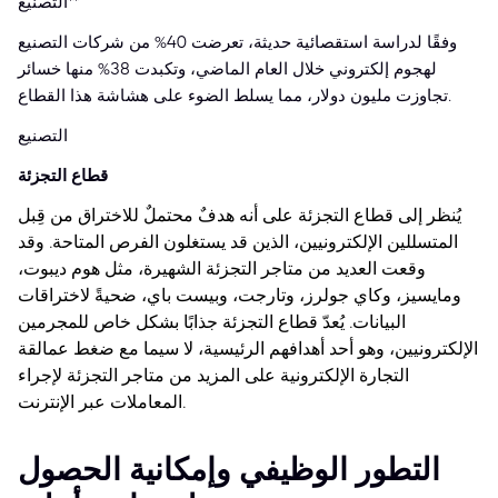
التصنيع**
وفقًا لدراسة استقصائية حديثة، تعرضت 40% من شركات التصنيع
لهجوم إلكتروني خلال العام الماضي، وتكبدت 38% منها خسائر
تجاوزت مليون دولار، مما يسلط الضوء على هشاشة هذا القطاع.
التصنيع
قطاع التجزئة
يُنظر إلى قطاع التجزئة على أنه هدفٌ محتملٌ للاختراق من قِبل
المتسللين الإلكترونيين، الذين قد يستغلون الفرص المتاحة. وقد
وقعت العديد من متاجر التجزئة الشهيرة، مثل هوم ديبوت،
ومايسيز، وكاي جولرز، وتارجت، وبيست باي، ضحيةً لاختراقات
البيانات. يُعدّ قطاع التجزئة جذابًا بشكل خاص للمجرمين
الإلكترونيين، وهو أحد أهدافهم الرئيسية، لا سيما مع ضغط عمالقة
التجارة الإلكترونية على المزيد من متاجر التجزئة لإجراء
المعاملات عبر الإنترنت.
التطور الوظيفي وإمكانية الحصول