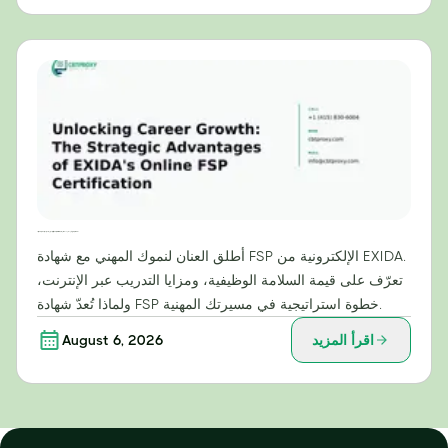
إطلاق العنان للنمو الوظيفي: المزايا الاستراتيجية لشهادة EXIDA الإلكترونية في مجال خدمات التوظيف (FSP)
أطلق العنان لنموك المهني مع شهادة FSP الإلكترونية من EXIDA.
تعرّف على قيمة السلامة الوظيفية، ومزايا التدريب عبر الإنترنت،
ولماذا تُعدّ شهادة FSP خطوة استراتيجية في مسيرتك المهنية.
اقرأ المزيد
August 6, 2026