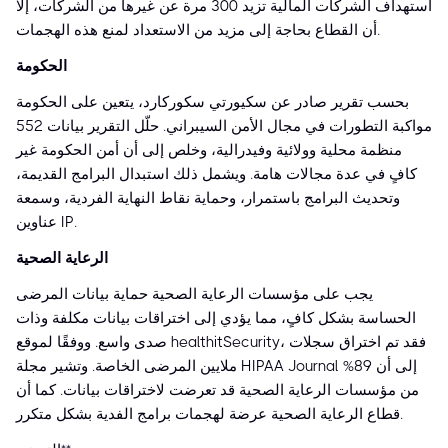
استهداف الشركات المالية تزيد 300 مرة عن غيرها من الشركات، إلا
أن القطاع بحاجة إلى مزيد من الاستعداد لمنع هذه الهجمات.
الحكومة
بحسب تقرير صادر عن سكيورتي سكوركارد، يتعين على الحكومة
مواكبة التطورات في مجال الأمن السيبراني. حلّل التقرير بيانات 552
منظمة محلية وولائية وفيدرالية، وخلص إلى أن أمن الحكومة غير
كافٍ في عدة مجالات هامة. ويشمل ذلك استبدال البرامج القديمة،
وتحديث البرامج باستمرار، وحماية نقاط النهاية الفردية، وسمعة
عناوين IP.
الرعاية الصحية
يجب على مؤسسات الرعاية الصحية حماية بيانات المرضى
الحساسة بشكل كافٍ، مما يؤدي إلى اختراقات بيانات مكلفة وذات
صدى واسع. ووفقًا لموقع healthitSecurity، فقد تم اختراق سجلات
ملايين المرضى الخاصة. وتشير مجلة HIPAA Journal إلى أن 89%
من مؤسسات الرعاية الصحية قد تعرضت لاختراقات بيانات. كما أن
قطاع الرعاية الصحية عرضة لهجمات برامج الفدية بشكل متكرر.