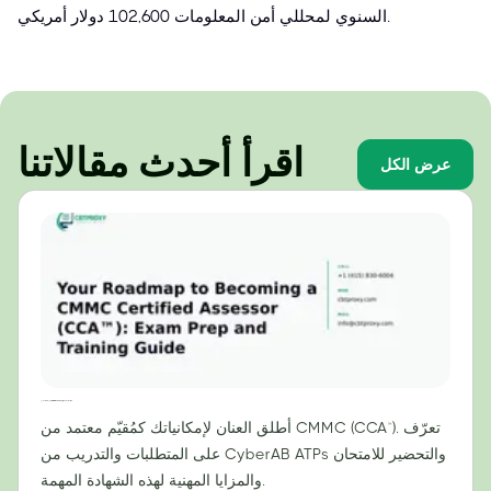
السنوي لمحللي أمن المعلومات 102,600 دولار أمريكي.
اقرأ أحدث مقالاتنا
عرض الكل
دليلك لتصبح مقيّمًا معتمدًا من CMMC (CCA™): دليل التحضير للامتحان والتدريب
أطلق العنان لإمكانياتك كمُقيّم معتمد من CMMC (CCA™). تعرّف
على المتطلبات والتدريب من CyberAB ATPs والتحضير للامتحان
والمزايا المهنية لهذه الشهادة المهمة.