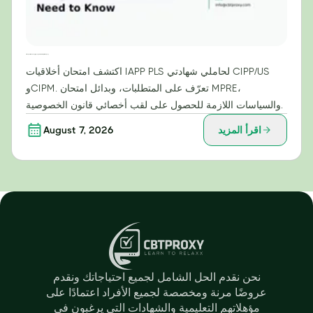
امتحان أخلاقيات IAPP PLS: ما يحتاج حاملو شهادتي CIPP/US وCIPM إلى معرفته
اكتشف امتحان أخلاقيات IAPP PLS لحاملي شهادتي CIPP/US
وCIPM. تعرّف على المتطلبات، وبدائل امتحان MPRE،
والسياسات اللازمة للحصول على لقب أخصائي قانون الخصوصية.
اقرأ المزيد
August 7, 2026
نحن نقدم الحل الشامل لجميع احتياجاتك ونقدم
عروضًا مرنة ومخصصة لجميع الأفراد اعتمادًا على
مؤهلاتهم التعليمية والشهادات التي يرغبون في