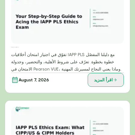
دليلك خطوة بخطوة لاجتياز امتحان أخلاقيات IAPP PLS بنجاح
تفوّق في اجتياز امتحان أخلاقيات IAPP PLS مع دليلنا المفصّل
خطوة بخطوة. تعرّف على شروط الأهلية، والتحضير، وجدولة
الامتحان في Pearson VUE، وماذا يعني النجاح لمسيرتك المهنية.
اقرأ المزيد
August 7, 2026