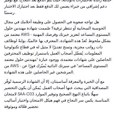
خدمة رائدة للاختبارات بالوكالة، حيث يتم الدفع بعد النجاح، مع توفير
دعم إشرافي من خبراء يضمن لك الدفع فقط بعد اجتيازك الاختبار
رسميًا.
هل تواجه صعوبة في الحصول على وظيفة أحلامك في مجال
الحوسبة السحابية أو تنتظر ترقية؟ صُممت شهادة مهندس حلول
معتمد من AWS - المستوى المساعد لتعزيز خبرتك وفرصك المهنية
بشكل ملحوظ. تُعدّ هذه الشهادة، المعترف بها عالميًا، بوابةً لوظائف
ذات رواتب مجزية، وتمنح تقديرًا لا مثيل له في قطاع تكنولوجيا
المعلومات. يُفضّل أصحاب العمل باستمرار توظيف المحترفين
الحاصلين على شهادات معتمدة، ووجود عبارة "مهندس حلول معتمد
من AWS - المستوى المساعد" في سيرتك الذاتية يُميّزك فورًا عن
المرشحين غير الحاصلين على هذه الشهادة.
مع أن الخبرة والمعرفة أساسيتان، إلا أن الشهادة الرسمية تُوفّر
المصداقية التي يبحث عنها أصحاب العمل. يُمكن أن يكون التحضير
لامتحان SAA-C03 سهلًا باتباع النهج الصحيح وتوفير الموارد
المناسبة. يكمن سر النجاح في فهم هيكل الامتحان واختيار أساليب
تحضير فعّالة وموثوقة.