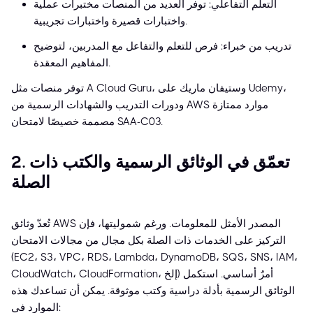
التعلم التفاعلي: توفر العديد من المنصات مختبرات عملية
واختبارات قصيرة واختبارات تجريبية.
تدريب من خبراء: فرص للتعلم والتفاعل مع المدربين، لتوضيح
المفاهيم المعقدة.
توفر منصات مثل A Cloud Guru، وستيفان ماريك على Udemy،
ودورات التدريب والشهادات الرسمية من AWS موارد ممتازة
مصممة خصيصًا لامتحان SAA-C03.
2. تعمّق في الوثائق الرسمية والكتب ذات
الصلة
تُعدّ وثائق AWS المصدر الأمثل للمعلومات. ورغم شموليتها، فإن
التركيز على الخدمات ذات الصلة بكل مجال من مجالات الامتحان
(EC2، S3، VPC، RDS، Lambda، DynamoDB، SQS، SNS، IAM،
CloudWatch، CloudFormation، إلخ) أمرٌ أساسي. استكمل
الوثائق الرسمية بأدلة دراسية وكتب موثوقة. يمكن أن تساعدك هذه
الموارد في: