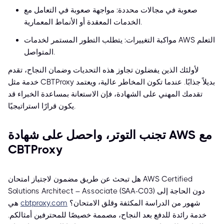
صعوبة في مجالات محددة: مواجهة صعوبة في التعامل مع
الخدمات المعقدة أو الأنماط المعمارية.
مواكبة التغييرات: يتطلب التطور المستمر لخدمات AWS التعلم
المتواصل.
لأولئك الذين يفضلون تجاوز هذه التحديات وضمان النجاح، تقدم
خدمة مثل CBTProxy بديلاً جذابًا. عندما تكون المخاطر عالية، ويعتمد
تقدمك المهني على الشهادة، فإن الاستعانة بمساعدة الخبراء قد
يكون قرارًا استراتيجيًا.
تجنب التوتر، واحصل على شهادة AWS مع
CBTProxy
هل تبحث عن طريق مضمون لاجتياز امتحان AWS Certified
Solutions Architect – Associate (SAA-C03) دون الحاجة إلى
شهور من الدراسة المكثفة وقلق الامتحان؟
cbtproxy.com
هي
خدمة رائدة للدفع بعد النجاح، مصممة خصيصًا للمحترفين أمثالكم.