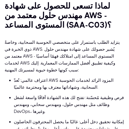
لماذا تسعى للحصول على شهادة
مهندس حلول معتمد من AWS -
المستوى المساعد (SAA-C03)؟
يتزايد الطلب باستمرار على متخصصي الحوسبة السحابية، وخاصةً
ذوي الخبرة في AWS. يُشير حصولك على شهادة مهندس حلول
معتمد من AWS - المستوى المساعد إلى امتلاكك فهمًا أساسيًا
لخدمات AWS وكيفية تطبيق أفضل الممارسات المعمارية. إليك
سبب كونها خطوة حيوية لمسيرتك المهنية:
اعتراف عالمي: تُعدّ AWS المزود الرائد لخدمات الحوسبة
السحابية، وشهاداتها معترف بها ومحترمة عالميًا.
فرص وظيفية مُحسّنة: تفتح لك هذه الشهادة آفاقًا واسعة لشغل
وظائف مثل مهندس حلول، ومهندس سحابي، ومهندس
DevOps، وغيرها.
إمكانية تحقيق دخل أعلى: غالبًا ما يحصل المحترفون الحاصلون
على شهادات معتمدة على رواتب أعلى مقارنةً بنظرائهم غير