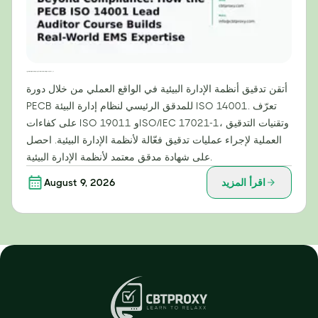
ما وراء الامتثال: كيف تُنمّي دورة PECB للمدقق الرئيسي لمعيار ISO 14001 خبرة عملية في أنظمة الإدارة البيئية
أتقن تدقيق أنظمة الإدارة البيئية في الواقع العملي من خلال دورة
PECB للمدقق الرئيسي لنظام إدارة البيئة ISO 14001. تعرّف
على كفاءات ISO 19011 وISO/IEC 17021-1، وتقنيات التدقيق
العملية لإجراء عمليات تدقيق فعّالة لأنظمة الإدارة البيئية. احصل
على شهادة مدقق معتمد لأنظمة الإدارة البيئية.
اقرأ المزيد
August 9, 2026