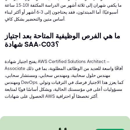
ما يكفي شهران إلى ثلاثة أشهر من الدراسة المكثفة (10-15 ساعة
أسبوعيًا). أما المبتدئون، فقد يحتاجون إلى 3-6 أشهر أو أكثر لبناء
أساس متين والتحضير بشكل كافٍ.
ما هي الفرص الوظيفية المتاحة بعد اجتياز
شهادة SAA-C03؟
يفتح اجتياز شهادة AWS Certified Solutions Architect –
Associate آفاقًا واسعة للعديد من الوظائف المطلوبة، بما في ذلك
مهندس حلول سحابية، ومهندس سحابي، ومستشار سحابي،
ومهندس DevOps. كما يعزز هذا الاجتياز فرصك في الترقيات وتولي
مسؤوليات أعلى في مؤسستك الحالية، ويشكل أساسًا قويًا لمتابعة
الحصول على شهادات AWS أكثر تخصصًا أو احترافية.