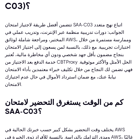
C03)؟
تتضمن أفضل طريقة لاجتياز امتحان SAA-C03 اتباع نهج متعدد
الجوانب: دورات تدريبية منظمة عبر الإنترنت، وتدريب عملي في
المختبر، ومراجعة شاملة لوثائق AWS، وممارسة مستمرة من خلال
اختبارات تجريبية. مع ذلك، بالنسبة لمن يسعون إلى اجتياز الامتحان
بنجاح مضمون بأقل جهد شخصي ودون أي مخاطرة مالية، تُعتبر
خدمة الدفع بعد الاجتياز من CBTProxy الحل الأمثل والأكثر موثوقية.
فهي تضمن لك النجاح من خلال تكليف خبراء معتمدين بأداء الامتحان
نيابةً عنك، مع ضمان استرداد الأموال في حال عدم اجتيازك
الامتحان.
كم من الوقت يستغرق التحضير لامتحان
SAA-C03؟
يختلف وقت التحضير بشكل كبير حسب خبرتك الحالية في AWS
ومدى التزامك بالدراسة. بالنسبة للأفراد ذوي الخبرة في AWS، غالبًا