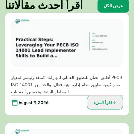
اقرأ أحدث مقالاتنا
عرض الكل
خطوات عملية: الاستفادة من مهاراتك كمنفذ رئيسي لمعيار PECB ISO 14001 لبناء نظام إدارة بيئية فعال
أطلق العنان للتطبيق العملي لمهاراتك كمنفذ رئيسي لمعيار PECB
ISO 14001. تعلم كيفية تطبيق نظام إدارة بيئية فعال، والحد من
المخاطر البيئية، وتحسين العمليات.
اقرأ المزيد
August 9, 2026