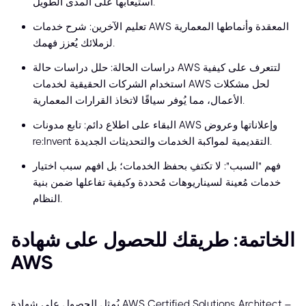
استيعابها على المدى الطويل.
تعليم الآخرين: شرح خدمات AWS المعقدة وأنماطها المعمارية
لزملائك يُعزز فهمك.
دراسات الحالة: حلل دراسات حالة AWS لتتعرف على كيفية
استخدام الشركات الحقيقية لخدمات AWS لحل مشكلات
الأعمال، مما يُوفر سياقًا لاتخاذ القرارات المعمارية.
البقاء على اطلاع دائم: تابع مدونات AWS وإعلاناتها وعروض
re:Invent التقديمية لمواكبة الخدمات والتحديثات الجديدة.
فهم "السبب": لا تكتفِ بحفظ الخدمات؛ بل افهم سبب اختيار
خدمات مُعينة لسيناريوهات مُحددة وكيفية تفاعلها ضمن بنية
النظام.
الخاتمة: طريقك للحصول على شهادة
AWS
يُمثل الحصول على شهادة AWS Certified Solutions Architect –