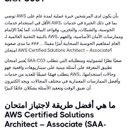
توصي AWS بأن يكون لدى المرشحين خبرة عملية لمدة عام على
الأقل في استخدام خدمات AWS، بما في ذلك الخبرة في خدمات
الحوسبة، والشبكات، والتخزين، وقواعد البيانات. كما يُعدّ الإلمام
بالبنية التحتية العالمية لـ AWS، وممارسات الأمان الأساسية، والفهم
العام لمفاهيم الحوسبة السحابية أمرًا مفيدًا. ... ### ما مدى صعوبة
امتحان AWS Certified Solutions Architect – Associate؟
يُعتبر امتحان SAA-C03 صعبًا نظرًا لشموليته ومتطلباته التي تتطلب
تطبيق المعرفة على أسئلة مبنية على سيناريوهات واقعية. فهو
يتطلب فهمًا عميقًا للعديد من خدمات AWS، وحالات استخدامها،
وأفضل الممارسات المعمارية في مختلف المجالات. ويجد الكثيرون
أن ضيق الوقت وتعقيد الأسئلة يشكلان عائقًا كبيرًا.
ما هي أفضل طريقة لاجتياز امتحان
AWS Certified Solutions
Architect – Associate (SAA-