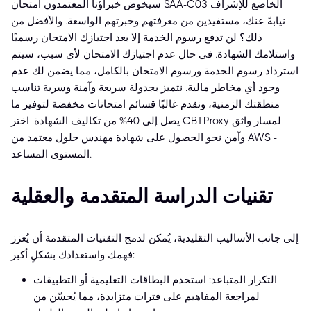
سيخوض خبراؤنا المعتمدون امتحان SAA-C03 الخاضع للإشراف
نيابةً عنك، مستفيدين من معرفتهم وخبرتهم الواسعة. والأفضل من
ذلك؟ لن تدفع رسوم الخدمة إلا بعد اجتيازك الامتحان رسميًا
واستلامك الشهادة. في حال عدم اجتيازك الامتحان لأي سبب، سيتم
استرداد رسوم الخدمة ورسوم الامتحان بالكامل، مما يضمن لك عدم
وجود أي مخاطر مالية. نتميز بجدولة سريعة وآمنة وسرية تناسب
منطقتك الزمنية، ونقدم غالبًا قسائم امتحانات مخفضة لتوفير ما
يصل إلى 40% من تكاليف الشهادة. اختر CBTProxy لمسار واثق
وآمن نحو الحصول على شهادة مهندس حلول معتمد من AWS -
المستوى المساعد.
تقنيات الدراسة المتقدمة والعقلية
إلى جانب الأساليب التقليدية، يُمكن لدمج التقنيات المتقدمة أن يُعزز
فهمك واستعدادك بشكلٍ أكبر:
التكرار المتباعد: استخدم البطاقات التعليمية أو التطبيقات
لمراجعة المفاهيم على فترات متزايدة، مما يُحسّن من