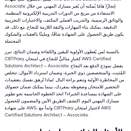
Associate إنجازًا هامًا يُمكنه أن يُغير مسارك المهني. من خلال
الاستفادة من مزيج من الدورات التدريبية الإلكترونية المنظمة،
والوثائق الرسمية، والتدريب العملي المكثف، والاختبارات التجريبية
الدقيقة، يمكنك بناء المهارات والثقة اللازمة للنجاح. مع ذلك، قد
يكون طريق الحصول على الشهادة شاقًا، ومليئًا بالعقبات والشكوك
المحتملة.
بالنسبة لمن يُعطون الأولوية لليقين والكفاءة وضمان النتائج، تبرز
CBTProxy كخيارٍ مثاليٍّ للنجاح في امتحان AWS Certified
Solutions Architect – Associate. بفضل نموذج الدفع بعد النجاح
المُثبت، والمتخصصين ذوي الخبرة، وضمان استرداد الأموال، تتخلص
من المخاطرة الأولية وتنعم براحة البال. لماذا تُرهق نفسك بتعقيدات
التحضير للامتحان وضغوطه بمفردك، بينما يمكنك ضمان حصولك
على الشهادة بمساعدة الخبراء؟ اتخذ الخطوة الحاسمة نحو تطوير
مسارك المهني اليوم. اكتشف الطريق الآمن والمضمون للحصول
على شهادة AWS، وابدأ مع CBTProxy لاجتياز امتحان AWS
Certified Solutions Architect – Associate.