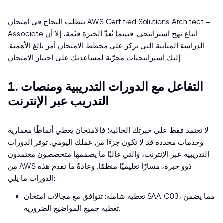
يتطلب النجاح في امتحان AWS Certified Solutions Architect –
Associate اتباع نهج استراتيجي. فبينما تُعدّ الخبرة قيّمة، إلا أن
الدراسة المتأنية التي تركز على مخطط الامتحان أمر بالغ الأهمية.
إليك استراتيجيات مجرّبة لمساعدتك على اجتياز الامتحان:
1. التفاعل مع الدورات التدريبية ومنصات
التدريب عبر الإنترنت
لا تعتمد فقط على خبرتك الحالية؛ فالامتحان يغطي أنماطًا معمارية
وخدمات محددة قد لا تكون جزءًا من عملك اليومي. توفر الدورات
التدريبية عبر الإنترنت، والتي غالبًا ما يصممها متخصصون معتمدون
من AWS ذوو خبرة، مسارًا تعليميًا منظمًا. وعادةً ما تقدم هذه
الدورات ما يلي:
تغطية شاملة: تتوافق مع مجالات امتحان SAA-C03، مما يضمن
تغطية جميع المواضيع الضرورية.