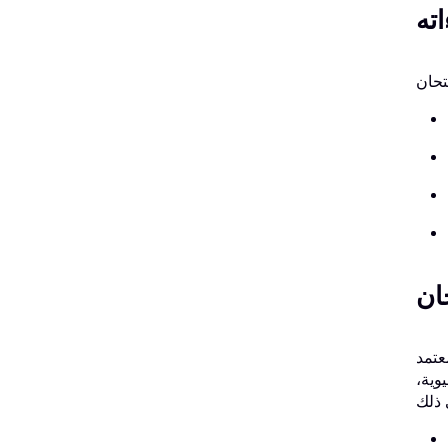
ته
ان
 لمدقق نظم
وية،