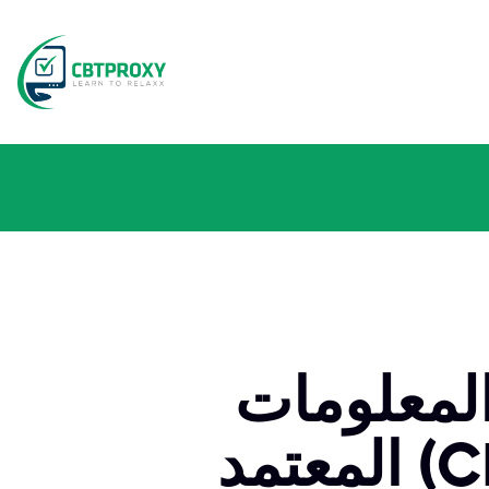
لمعلومات
المعتمد (CISA) صعب؟ دليل شامل لاجتياز