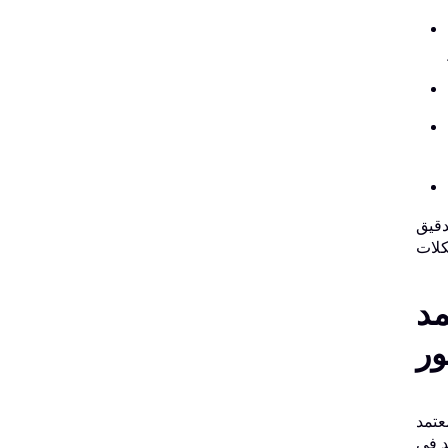
دقيق
C)
ور
 المتقدم،
د في