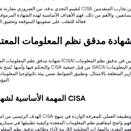
لتقييم التحدي بدقة، من الضروري مقارنة شهادة CISA باختبارات مهنية أخرى، والاستفادة من تجارب
سابقين، والأهم من ذلك، فهم الأهداف الأساسية لهذه الشهادة المرموقة من ISACA. عندها فقط يمكنك وضع است
فعالة للتغلب على صعوبتها المتوقعة وتحقيق النجاح.
شهادة مدقق نظم المعلومات المعتمد (CISA) هي شهادة معترف بها دوليًا للمتخصصين في تدقيق 
والتحكم فيها وأمنها. تُمنح شهادة CISA من قِبل جمعية ISACA (جمعية تدقيق ومراقبة نظم المعلومات
قارير المتعلقة بالامتثال، وتطبيق الضوابط ضمن بيئة تكنولوجيا المعلوما
المؤسسة.
المهمة الأساسية لشهادة CISA
الهدف الرئيسي من امتحان CISA هو التحقق من فهم المرشح وتطبيقه العملي للمعرفة الواردة في 
هم واضح لمفاهيم نظم المعلومات المعقدة وكيفية تطبيقها في سيناري
للفهم النقدي والمهارات التحليلية اللازمة لأداء وظائف تدقيق نظم المعلو