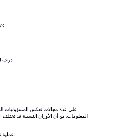
يُجرى امتحان CISA (رمز الامتحان: CISA) عالميًا. فيما يلي التفاصيل الرئيسية:
درجة النجاح: يُشترط الحصول على 450 درجة من أصل 800 لاجتياز الامتحان.
المعلومات. مع أن الأوزان النسبية قد تختلف اخت
عملية تدقيق نظم المعلومات: ويشمل تخطيط التدقيق وإدارته ومتابعة أنشطته.