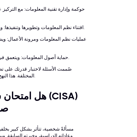
حوكمة وإدارة تقنية المعلومات: مع التركيز 
اقتناء نظم المعلومات وتطويرها وتنفيذها: ويتناول إدارة المشاريع، ودورات حياة تطوير الأنظمة، ونشر البنية التحتية.
عمليات نظم المعلومات ومرونة الأعمال: ويش
حماية أصول المعلومات: ويتعمق في مبادئ أمن المعلومات، وخصوصية البيانات، والضوابط المادية والبيئية.
صُممت الأسئلة لاختبار قدرتك على تط
المختلفة. هذا النهج يجعل الامتحان صعباً، لأنه يتجاوز مجرد التذكر لتقييم قدرات حل المشكلات.
هل امتحان شه
صع
وعاداته الدراسية، وخبرته السابقة. وبين