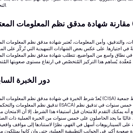
التحضير.
والتدقيق، وأمن المعلومات، تُعتبر شهادة مدقق نظم المعلومات المعتمد (A
ةً في اجتيازها. على عكس بعض الشهادات التمهيدية التي تُركّز على الم
نطاق واسع من المواضيع، تتطلب شهادة مدقق نظم المعلومات المعتمد (CISA) معرفةً مُحدّدة ومُ
دور الخبرة الساب
يُعدّ شرط الخبرة في شهادة مدقق نظم المعلومات المعتمد (CISA) عاملًا هامًا يُؤثّر في مستوى الصعوبة. تش
تدقيق نظم المعلومات والتحكم فيها (ISACA) على المتقدمين امتلاك خبرة مهنية لا تقل عن خمس سنوا
 مع أنه يمكنك التقدم للامتحان قبل استيفاء هذا الشرط، إلا أن الامتحان 
. غالبًا ما يجد الحاصلون على خمس سنوات من الخبرة العملية ذات الصل
مة على السيناريوهات أسهل في الفهم، نظرًا لاستنادها إلى مواقف واقعية
دة صعوبة أكبر في الجوانب التطبيقية العملية، حتى وإن كانوا يمتلكون م