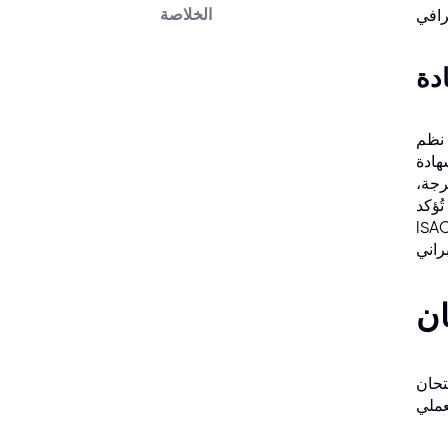
الخلاصة
 نظم
مة لتصبح
رجة،
ُؤكد
شهادة المُفضّلة لدى المؤسسات والأفراد حول العالم ممن يمتلكون مهارات
تحان CISA