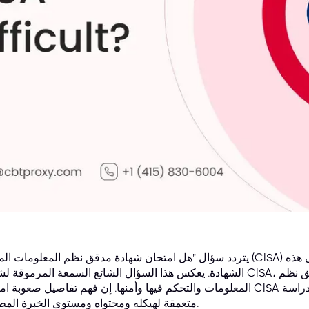
يتردد سؤال "هل امتحان شهادة مدقق نظم المعلومات المعتمد (CISA) صعب؟" لدى كل من يطمح للحصول 
الشهادة. يعكس هذا السؤال الشائع السمعة المرموقة لشهادة CISA، وهي معيار عالمي معترف به لمتخصصي ت
المعلومات والتحكم فيها وأمنها. إن فهم تفاصيل صعوبة امتحان CISA يتجاوز مجرد الإجابة بنعم أو لا؛ فهو يتط
متعمقة لهيكله ومحتواه ومستوى الخبرة المطلوب.