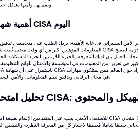
وضمانها، وأمنها بشكل احترافي.
أهمية شهادة CISA اليوم
ر الأمن السيبراني في غاية الأهمية، يزداد الطلب على متخصصي تدقيق
المعلومات المؤهلين أكثر من أي وقت مضى. تُثبت شهادة CISA أنك اكتسبت وحافظت على المهارات اللاز
حاب العمل بأن لديك المعرفة والخبرة اللازمتين لتحديد المشكلات الح
بير في تعزيز أمن المعلومات في المؤسسة والامتثال للوائح التنظيمية. ت
ISACA باستمرار على أن شهادة CISA هي ال
في مجال الرقابة، وتدقيق نظم المعلومات، والأمن السيبراني.
يل امتحان CISA: الهيكل والمحتوى
للاستعداد الأمثل، يجب على المتقدمين الإلمام بصيغة امتحان CISA ونطاق المواضيع التي يُغطيها. يُعدّ ام