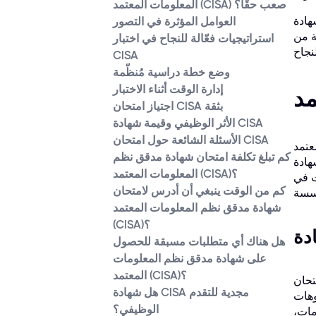
المعلومات المعتمد (CISA) صعب حقًا؟
 المتقدمين
العوامل المؤثرة في التصور
راتيجية
استراتيجيات فعّالة للنجاح في اختبار
CISA
وضع خطة دراسية مُنظّمة
إدارة الوقت أثناء الاختبار
اجتياز امتحان CISA بثقة
الأثر الوظيفي وقيمة شهادة CISA
الأسئلة الشائعة حول امتحان CISA
نظم المعلومات
كم تبلغ تكلفة امتحان شهادة مدقق نظم
)، وهي تُؤكد خبرة
المعلومات المعتمد (CISA)؟
ت في
كم من الوقت ينبغي أن أدرس لامتحان
شهادة مدقق نظم المعلومات المعتمد
(CISA)؟
هل هناك أي متطلبات مسبقة للحصول
على شهادة مدقق نظم المعلومات
المعتمد (CISA)؟
منهج CISA. لا يقتصر
هل شهادة CISA مجدية للتقدم
وهات
الوظيفي؟
مات،