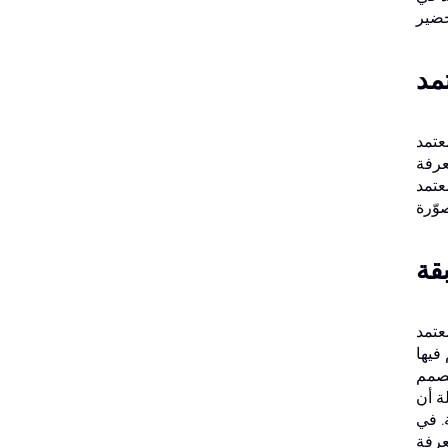
CIS)
عرفة
عمّقة،
قة
ترط جمعية
ت في تدقيق نظم
مصمم
ة أن
. في
عرفة