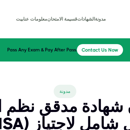
مدونة
الشهادات
قسيمة الامتحان
معلومات عنا
بيت
Pass Any Exam & Pay After Pass.
Contact Us Now
مدونة
 شهادة مدقق نظم ا