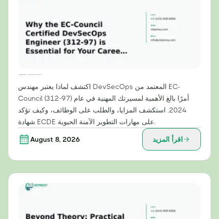
لماذا تُعدّ شهادة مهندس DevSecOps المعتمدة من EC-Council (312-97) ضرورية لمسيرتك المهنية في عام 2024
اكتشف لماذا يعتبر مهندس DevSecOps المعتمد من EC-
Council (312-97) أمرًا بالغ الأهمية لمسيرتك المهنية في عام
2024. استكشف المزايا، والطلب على الوظائف، وكيف تؤكد
شهادة ECDE على مهارات التطوير الآمنة الحيوية.
اقرأ المزيد
August 8, 2026