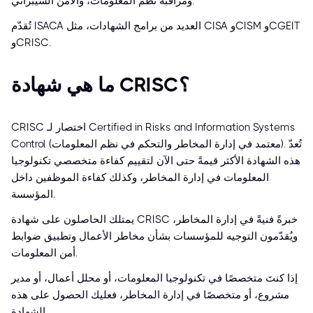
ومراقبة نظم المعلومات، والأمن السيبراني.
تُقدّم ISACA العديد من برامج الشهادات، مثل CISA وCISM وCGEIT
وCRISC.
ما هي شهادة CRISC؟
CRISC اختصار لـ Certified in Risks and Information Systems
Control (معتمد في إدارة المخاطر والتحكم في نظم المعلومات). تُعدّ
هذه الشهادة الأكثر قيمةً حتى الآن لتقييم كفاءة متخصصي تكنولوجيا
المعلومات في إدارة المخاطر، وكذلك كفاءة الموظفين داخل
المؤسسة.
يمتلك الحاصلون على شهادة CRISC خبرةً فنيةً في إدارة المخاطر،
ويُقدّمون التوجيه للمؤسسات بشأن مخاطر الأعمال وتطبيق ضوابط
أمن المعلومات.
إذا كنتَ متخصصًا في تكنولوجيا المعلومات، أو محلل أعمال، أو مدير
مشروع، أو متخصصًا في إدارة المخاطر، فعليك الحصول على هذه
الشهادة.