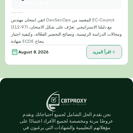
التغلب على امتحان EC-Council 312-97: دليل استراتيجي لاجتياز امتحان مهندس DevSecOps
اتقن امتحان مهندس DevSecOps المعتمد من EC-Council
(312-97) مع دليلنا الاستراتيجي. تعرّف على شكل الامتحان،
ومجالات الدراسة الرئيسية، ونصائح التحضير الفعّالة، وكيفية اجتياز
شهادة ECDE بنجاح.
اقرأ المزيد
August 8, 2026
نحن نقدم الحل الشامل لجميع احتياجاتك ونقدم
عروضًا مرنة ومخصصة لجميع الأفراد اعتمادًا على
مؤهلاتهم التعليمية والشهادات التي يرغبون في