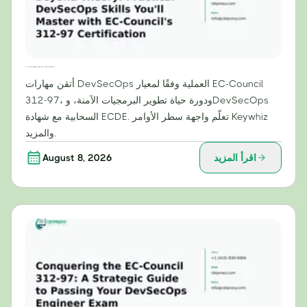
ما وراء النظرية: مهارات عملية في مجال DevSecOps ستتقنها من خلال شهادة EC-Council 312-97
أتقن مهارات DevSecOps العملية وفقًا لمعيار EC-Council
312-97، ودورة حياة تطوير البرمجيات الآمنة، وDevSecOps
السحابية مع شهادة ECDE. تعلّم واجهة سطر الأوامر Keywhiz
والمزيد.
اقرأ المزيد
August 8, 2026