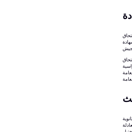
تحاق
على المُرشحين استيفاء شروط الجنسية،
تحاق
لثانوية العامة أو إكمال 15 وحدة دراسية
 عملية
لث
نوية
ادلة