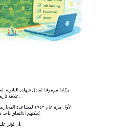
الوظيفة التي تطمح إليها في المؤسسة. تربط شهادة GED علاقة تاريخية وثيقة بالجيش.
مناسبة. لذا، يُعدّ من المُثير للاهتمام الآن أن حاملي شهادة GED يُمكنهم الالتحاق بأحد فروع الجيش.
دعونا نتعرف أكثر على عملية التجنيد العسكري وكيف يُمكن لشهادة GED أن تُؤثر عليها.