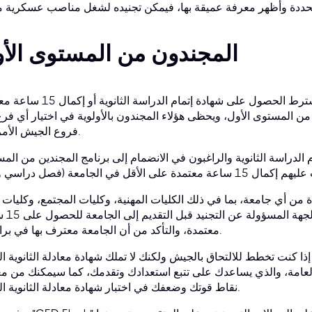
المجندون من المستوى الأ
في عملية التجنيد من المستوى الأول، لا يُشترط الحصول على شهادة إتمام الد
يد من المستوى الأول، ويحظى هؤلاء المجندون بالأولوية في اختيار أي فر
فروع الجيش الأمريكي.
الدراسة الثانوية والراغبون في الانضمام إلى برنامج المجندين من الم
ن أي جامعة، بما في ذلك الكليات المهنية، وكليات المجتمع، وكليات إ
الأعمال. يُنصح المرشحون
معتمدة، والتأكد من أن الجامعة معترف بها في برامجها.
إذا كنت تخطط للالتحاق بالجيش ولكنك لا تملك شهادة معادلة الثانوية العامة (GED)، فابدأ ببرنامج "ED Ready
ة العامة، والذي يساعدك على تتبع استعدادك وتقدمك، كما سيمكنك من م
نقاط قوتك وضعفك في اختبار شهادة معادلة الثانوية العامة.