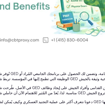
تُوفر شهادة GED مكانةً مرموقةً تُعادل شهادة الثانوية العامة، 
في الأصل، طُرحت شهادة GED لأول مرة عام ١٩٤٢ لمساعدة المحاربين القدامى وأفراد ال