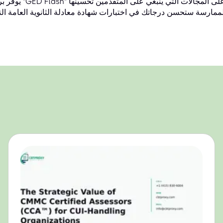
يوفر برنامج "GED Flash" أيضًا مواد دراسية وخططًا مخصصة للتركيز