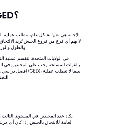
هل يُمكنك الالتحاق بالجيش بشهادة GED؟
الإجابة هي نعم! بشكل عام، تتطلب عملية الت
والطول والوزن، والتحقق القانوني، والتحقق من الوثائق، والسن، وغيرها، للالتحاق بالجيش.
في الولايات المتحدة، تنقسم عملية ال
(فصل دراسي واحد). ت
التجنيد في المستوى الثالث شهادة معادلة للثانوية العامة أو شهادة الثانوية العامة.
يكاد عدد المجندين في المستوى الثالث يكو
العامة للالتحاق بالجيش. إذا كان أي م
للثانوية العامة، يُنصح بشدة بالتسجيل لاختبار GED والاستعداد له بشكل أفضل.