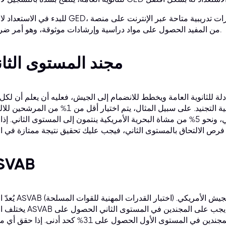
للبدء في الاستعداد لاختبار GED، يمكنك الاستعانة باختبارات تدريبية متاحة عبر الإنترنت على 
من المفيد الحصول على مواد دراسية وإرشادات موثوقة، وهو أمر ضروري.
مجند المستوى الثا
 للثانوية العامة ويخطط للانضمام إلى الجيش، فعليه أن يعلم أن لكل
من فروع الجيش شروطه الخاصة في عملية التجنيد. على سبيل المثال، يتم اختيار أقل من 1% 
بالقوات الجوية من خلال المستوى الثاني، ونحو 5% من مشاة البحرية الأمريكية ينتمون إلى المستوى الثاني.
SVAB
يُعدّ اختبار ASVAB (اختبار القدرات المهنية للقوات الم
يختلف اختبار ASVAB في معايير الأهلية بين المستويات المختلفة. يجب 
50% كحد أدنى للتأهل للاختبار، بينما يكفي المجندين في المستوى الأول الحصول على 31% كحد أدنى