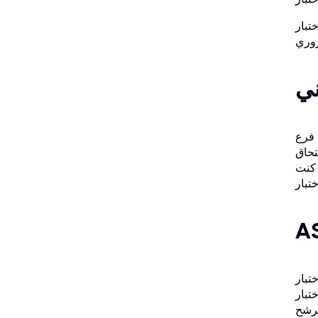
منصة GED Flash. سيكون
ني
 فرع
من المرشحين للالتحاق
 إذا كنت
A
سلحة) عملية تجنيد للمستوى الثاني للالتحاق بالجيش الأمريكي.
على المجندين في المستوى الثاني الحصول على
. إذا حقق أي مرشح