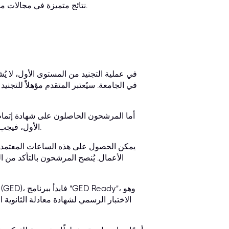
نتائج متميزة في مجالات محددة وأظهر معرفة عميقة بها، فيمكن تجنيده لشغل مناصب عسكرية معينة.
في الجامعة. سيُعتبر المتقدم مؤهلاً للتجن
أما المرشحون الحاصلون على شهادة إتمام 
الأول، فيجب عليهم إكمال 15 ساعة معتمدة على الأقل في الجامعة (فصل دراسي واحد).
يمكن الحصول على هذه الساعات المعتمدة م
الاختبار الرسمي لشهادة معادلة الثانوي