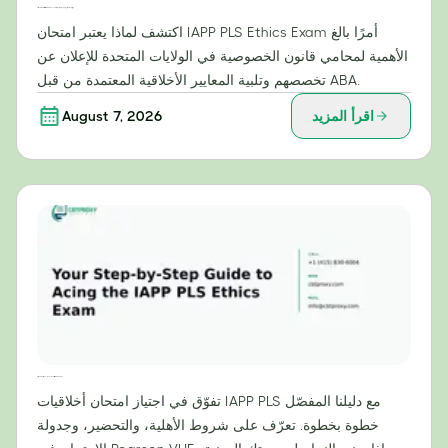
لماذا يُعدّ امتحان أخلاقيات IAPP PLS ضروريًا لمتخصصي قانون الخصوصية في الولايات المتحدة؟
اكتشف لماذا يعتبر امتحان IAPP PLS Ethics Exam أمرًا بالغ
الأهمية لمحامي قانون الخصوصية في الولايات المتحدة للإعلان عن
تخصصهم وتلبية المعايير الأخلاقية المعتمدة من قبل ABA.
اقرأ المزيد
August 7, 2026
دليلك خطوة بخطوة لاجتياز امتحان أخلاقيات IAPP PLS بنجاح
تفوّق في اجتياز امتحان أخلاقيات IAPP PLS مع دليلنا المفصّل
خطوة بخطوة. تعرّف على شروط الأهلية، والتحضير، وجدولة