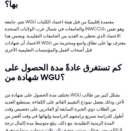
بها؟
نعم، جامعة WGU معتمدة إقليميًا من قبل هيئة اعتماد الكليات
والجامعات في شمال غرب الولايات المتحدة (NWCCU)، وهو نفس
الاعتماد الذي تحظى به العديد من الجامعات التقليدية. ويضمن هذا
الاعتماد أن شهادات WGU معترف بها على نطاق واسع ومحترمة من
قبل أصحاب العمل والمؤسسات التعليمية الأخرى.
كم تستغرق عادةً مدة الحصول على
شهادة من WGU؟
تختلف مدة الحصول على شهادة من WGU بشكل كبير من طالب
لآخر، وذلك بفضل نموذج التقييم القائم على الكفاءة. يستطيع العديد
من الطلاب ذوي الخبرة السابقة أو القادرين على تخصيص وقت
أطول للدراسة تسريع برامجهم الدراسية وإنهائها في وقت أقصر من
المدة الزمنية التقليدية. مع ذلك، يبلغ متوسط مدة إكمال درجة
البكالوريوس حوالي سنتين ونصف إلى ثلاث سنوات، بينما تستغرق