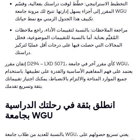
التخطيط الاستراتيجي: خطّط لوقت دراستك بفعالية، وقسّم
المقرر إلى أجزاء يسهل إدارتها. تتيح لك مرونة جامعة WGU
تكييف هذا الجدول الزمني مع نمط حياتك.
مراجعة الملاحظات: بالنسبة لتقييمات الأداء، راجع ملاحظات
المُقيِّم بعناية. أما بالنسبة للتقييمات الموضوعية، فحلل
المجالات التي حصلت فيها على درجات أقل عمليًا لتركيز
دراستك.
إتقان مقرر D294 – LXD 5071، كأي مقرر آخر في جامعة WGU،
يعتمد على فهم المفاهيم الأساسية والقدرة على تطبيقها. باستخدام
جميع الموارد المتاحة والالتزام بالانضباط، يمكنك اجتياز تقييماتك
بثقة وتسريع تقدمك.
انطلق بثقة في رحلتك الدراسية
بجامعة WGU
بالنسبة للعديد من طلاب جامعة WGU، يعني تسريع حصولهم على