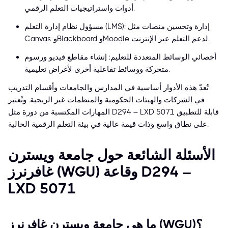
أدوات واستراتيجيات التعلم الرقمي.
مسؤول نظام إدارة التعلم (LMS): إدارة وتحسين منصات مثل
Canvas وBlackboard وMoodle لدعم التعلم عبر الإنترنت.
أخصائي الوسائط المتعددة للتعليم: إنشاء مقاطع فيديو ورسوم
متحركة ووسائط تفاعلية أخرى لأغراض تعليمية.
تُعدّ هذه الأدوار أساسية في المدارس والجامعات وأقسام التدريب
في الشركات والهيئات الحكومية والمنظمات غير الربحية. وتُعتبر
المهارات المكتسبة من دورة مثل D294 – LXD 5071 قابلة للتطبيق
على نطاق واسع وذات قيمة عالية في بيئة التعلم الرقمية الحالية.
الأسئلة الشائعة حول جامعة ويسترن
غافرنرز (WGU) وقاعة D294 –
LXD 5071
ما هي جامعة ويسترن غافرنرز (WGU)؟