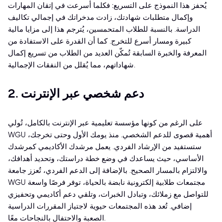
يُحفز هذا النموذج على التسريع: فكلما أسرعت في إتقان المهارات
وإكمال متطلبات شهادتك، زادت مدخراتك في إجمالي تكاليف
الدراسة. بالنسبة للطلاب المتحمسين، يُترجم هذا إلى مزايا مالية
كبيرة ومسار أسرع للتخرج. كما أن القدرة على الاستفادة من
المعرفة والخبرة السابقة تُمكّن العديد من الطلاب من تسريع إكمال
شهاداتهم، مما يُقلل من النفقات الإجمالية.
2. دعم شخصي عبر الإنترنت
على الرغم من كونها مؤسسة تعليمية عبر الإنترنت بالكامل، تُولي
WGU أهمية قصوى للدعم الشخصي. منذ يومك الأول وحتى تخرجك،
ستستفيد من الإرشاد الفردي. يعمل مرشدك الأكاديمي كمرشدك
الأساسي، حيث يساعدك في وضع خطة دراستك، وتحديد أهدافك،
والالتزام بالمسار الصحيح. بالإضافة إلى الدعم الفردي، تُعزز جامعة
WGU مجتمعات طلابية إلكترونية نابضة بالحياة، توفر فرصًا واسعة
للتواصل مع زملائك، وتبادل الخبرات، وتلقي دعم أكاديمي وتحفيزي
إضافي. تُعد هذه المجتمعات حيوية لاجتياز المقررات الدراسية
الصعبة والاحتفال بالنجاحات معًا.