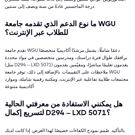
درجة الماجستير عادةً من سنة ونصف إلى سنتين.
ما نوع الدعم الذي تقدمه جامعة WGU
للطلاب عبر الإنترنت؟
تقدم جامعة WGU دعمًا شاملًا، يشمل مرشدًا أكاديميًا متخصصًا
يرافقك طوال فترة دراستك، ومدرسين متخصصين في مواد محددة
(مثل D294 – LXD 5071) يقدمون تعليمًا مباشرًا، ومقيّمين يقدمون
ملاحظات على التقييمات. بالإضافة إلى ذلك، توفر جامعة WGU
مجتمعات طلابية تفاعلية عبر الإنترنت، ومكتبة رقمية شاملة، وموارد
أكاديمية متنوعة.
هل يمكنني الاستفادة من معرفتي الحالية
لتسريع إكمال D294 – LXD 5071؟
بالتأكيد. صُمم نموذج الكفاءات خصيصًا لهذا الغرض. إذا كانت لديك