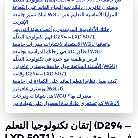
ويسترن غافرنرز: دليلك نحو النجاح القائم على الكفاءة
لماذا تتميز جامعة WGU: المزايا الأساسية للتعليم عبر
الإنترنت
رحلتك الأكاديمية: المرشدون وأعضاء هيئة التدريس
فهم تكنولوجيا التعلّم D294 – LXD 5071
الاستعداد لاختبارات مقررات جامعة WGU وإتقانها
انطلق بثقة في رحلتك الدراسية بجامعة WGU
فرص وظيفية مع خبرة في تكنولوجيا التعلّم
الأسئلة الشائعة حول جامعة ويسترن غافرنرز (WGU)
وقاعة D294 – LXD 5071
كيف يعمل نظام التعلم القائم على الكفاءة في جامعة
ويسترن غافرنرز (WGU)؟
هل شهادات ودرجات WGU معترف بها؟
كم تستغرق عادةً مدة الحصول على شهادة من WGU؟
إتقان تكنولوجيا التعلم (D294 –
LXD 5071) في جامعة ويسترن