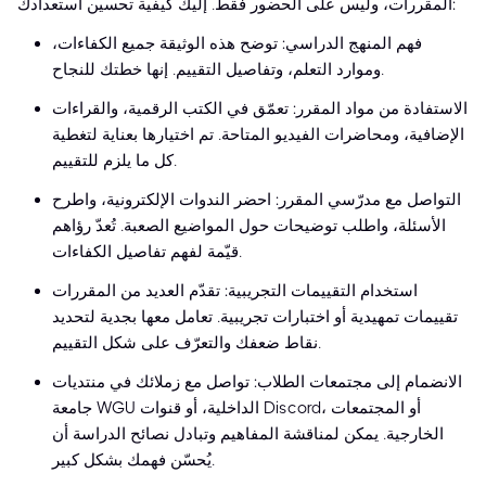
المقررات، وليس على الحضور فقط. إليك كيفية تحسين استعدادك:
فهم المنهج الدراسي: توضح هذه الوثيقة جميع الكفاءات،
وموارد التعلم، وتفاصيل التقييم. إنها خطتك للنجاح.
الاستفادة من مواد المقرر: تعمّق في الكتب الرقمية، والقراءات
الإضافية، ومحاضرات الفيديو المتاحة. تم اختيارها بعناية لتغطية
كل ما يلزم للتقييم.
التواصل مع مدرّسي المقرر: احضر الندوات الإلكترونية، واطرح
الأسئلة، واطلب توضيحات حول المواضيع الصعبة. تُعدّ رؤاهم
قيّمة لفهم تفاصيل الكفاءات.
استخدام التقييمات التجريبية: تقدّم العديد من المقررات
تقييمات تمهيدية أو اختبارات تجريبية. تعامل معها بجدية لتحديد
نقاط ضعفك والتعرّف على شكل التقييم.
الانضمام إلى مجتمعات الطلاب: تواصل مع زملائك في منتديات
جامعة WGU الداخلية، أو قنوات Discord، أو المجتمعات
الخارجية. يمكن لمناقشة المفاهيم وتبادل نصائح الدراسة أن
يُحسّن فهمك بشكل كبير.