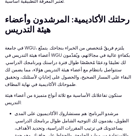
تُعتبر المعرفة التطبيقية أساسية.
رحلتك الأكاديمية: المرشدون وأعضاء
هيئة التدريس
في جامعة WGU، يلتزم فريقٌ مُتخصص من الخبراء بنجاحك. يتمتّع
أعضاء هيئة التدريس في WGU بكفاءةٍ عالية في مجالاتهم، ويُقدّمون
لك تعليمًا ودعمًا مُخصّصًا طوال فترة دراستك وبرنامجك الدراسي.
ستتواصل بانتظام مع أعضاء هيئة التدريس هؤلاء، مما يضمن لك
البقاء على المسار الصحيح، والحصول على إجاباتٍ لأسئلتك، وتحقيق
طموحاتك الأكاديمية في نهاية المطاف.
ستكون تفاعلاتك الأساسية مع ثلاثة أنواع متميزة من أعضاء هيئة
التدريس:
مرشدو البرنامج: هم مستشاروك الأكاديميون على المدى
الطويل، يقدمون لك التوجيه الشامل طوال برنامجك الدراسي.
يساعدونك في ترتيب المقررات الدراسية، وتحديد الأهداف،
والاستفادة من موارد الجامعة، والحفاظ على حافزك. وهم جهة