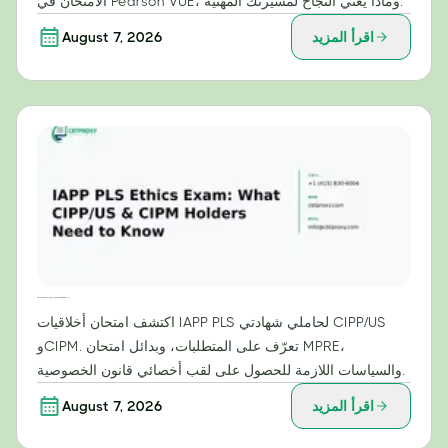
الامتحان في Pearson VUE، وماذا يعني النجاح لمسيرتك المهنية.
اقرأ المزيد
August 7, 2026
امتحان أخلاقيات IAPP PLS: ما يحتاج حاملو شهادتي CIPP/US وCIPM إلى معرفته
اكتشف امتحان أخلاقيات IAPP PLS لحاملي شهادتي CIPP/US
وCIPM. تعرّف على المتطلبات، وبدائل امتحان MPRE،
والسياسات اللازمة للحصول على لقب أخصائي قانون الخصوصية.
اقرأ المزيد
August 7, 2026