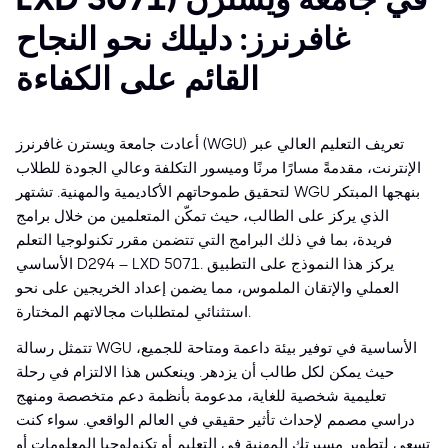
غافرنرز: دليلك نحو النجاح
القائم على الكفاءة
أعادت جامعة ويسترن غافرنرز (WGU) تعريف التعليم العالي عبر
الإنترنت، مقدمةً مسارًا مرنًا وميسور التكلفة وعالي الجودة للطلاب
لتحقيق طموحاتهم الأكاديمية والمهنية. تشتهر WGU بنهجها المبتكر
الذي يركز على الطالب، حيث تمكّن المتعلمين من خلال برامج
فريدة، بما في ذلك البرامج التي تتضمن مقرر تكنولوجيا التعلم
الأساسي D294 – LXD 5071. يركز هذا النموذج على التطبيق
العملي والإتقان الملموس، مما يضمن إعداد الخريجين على نحو
استثنائي لمتطلبات مجالاتهم المختارة.
تتمثل رسالة WGU الأساسية في توفير بيئة داعمة ومتاحة للجميع،
حيث يمكن لكل طالب أن يزدهر. وينعكس هذا الالتزام في رحلة
تعليمية شخصية للغاية، مدعومة بأنظمة دعم متخصصة ومنهج
دراسي مصمم لإحداث تأثير حقيقي في العالم الواقعي. سواء كنت
تسعى لتطوير مسيرتك المهنية في التعليم أو تكنولوجيا المعلومات أو