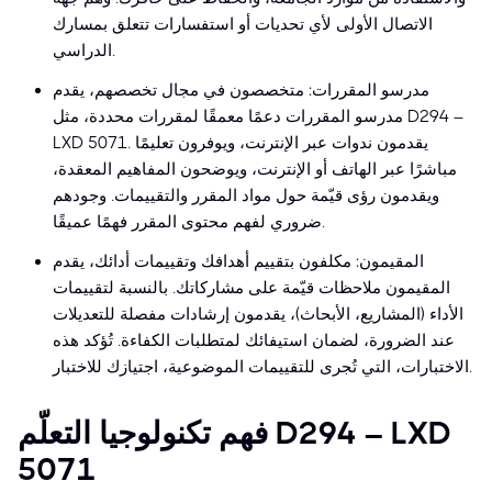
الاتصال الأولى لأي تحديات أو استفسارات تتعلق بمسارك
الدراسي.
مدرسو المقررات: متخصصون في مجال تخصصهم، يقدم
مدرسو المقررات دعمًا معمقًا لمقررات محددة، مثل D294 –
LXD 5071. يقدمون ندوات عبر الإنترنت، ويوفرون تعليمًا
مباشرًا عبر الهاتف أو الإنترنت، ويوضحون المفاهيم المعقدة،
ويقدمون رؤى قيّمة حول مواد المقرر والتقييمات. وجودهم
ضروري لفهم محتوى المقرر فهمًا عميقًا.
المقيمون: مكلفون بتقييم أهدافك وتقييمات أدائك، يقدم
المقيمون ملاحظات قيّمة على مشاركاتك. بالنسبة لتقييمات
الأداء (المشاريع، الأبحاث)، يقدمون إرشادات مفصلة للتعديلات
عند الضرورة، لضمان استيفائك لمتطلبات الكفاءة. تُؤكد هذه
الاختبارات، التي تُجرى للتقييمات الموضوعية، اجتيازك للاختبار.
فهم تكنولوجيا التعلّم D294 – LXD
5071