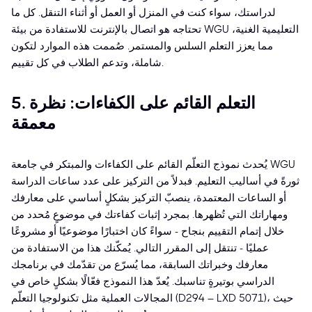
لدراستك، سواء كنت في المنزل أو العمل أو أثناء التنقل. كل ما
تحتاجه هو اتصال بالإنترنت للاستفادة من بيئة WGU التعليمية الغنية،
مما يعزز التعلم السلس والمستمر. صُممت هذه الموارد لتكون
شاملة، وتدعم الطلاب في كل تقييم.
5. التعلم القائم على الكفاءات: نظرة
معمقة
يُحدث نموذج التعلّم القائم على الكفاءات والمبتكر في جامعة WGU
ثورةً في أساليب التعليم. فبدلاً من التركيز على عدد ساعات الدراسة
أو الساعات المعتمدة، ينصبّ التركيز بشكلٍ أساسي على معارفك
ومهاراتك التي تُظهرها. بمجرد إثبات كفاءتك في موضوعٍ مُحدد من
خلال إتمام التقييم بنجاح - سواءً كان اختبارًا موضوعيًا أو مشروعًا
عمليًا - تنتقل إلى المقرر التالي. يُمكّنك هذا من الاستفادة من
معارفك وخبراتك السابقة، مما يُسرّع من تقدّمك في برنامجك
الدراسي بوتيرةٍ تناسبك. يُعدّ هذا النموذج فعّالًا بشكلٍ خاص في
المجالات العملية مثل تكنولوجيا التعلّم (D294 – LXD 5071)، حيث