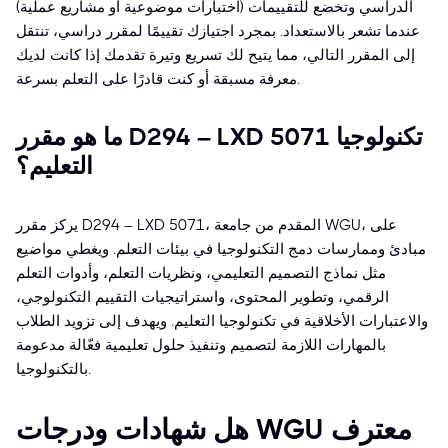
الدراسي وتخضع للتقييمات (اختبارات موضوعية أو مشاريع عملية)
عندما تشعر بالاستعداد. بمجرد اجتيازك تقييمًا لمقرر دراسي، تنتقل
إلى المقرر التالي، مما يتيح لك تسريع وتيرة تقدمك إذا كانت لديك
معرفة مسبقة أو كنت قادرًا على التعلم بسرعة.
ما هو مقرر D294 – LXD 5071 تكنولوجيا
التعليم؟
يركز مقرر D294 – LXD 5071، المقدم من جامعة WGU، على
مبادئ وممارسات دمج التكنولوجيا في بيئات التعلم. ويغطي مواضيع
مثل نماذج التصميم التعليمي، ونظريات التعلم، وأدوات التعلم
الرقمي، وتطوير المحتوى، واستراتيجيات التقييم التكنولوجي،
والاعتبارات الأخلاقية في تكنولوجيا التعليم. ويهدف إلى تزويد الطلاب
بالمهارات اللازمة لتصميم وتنفيذ حلول تعليمية فعّالة مدعومة
بالتكنولوجيا.
هل شهادات ودرجات WGU معترف