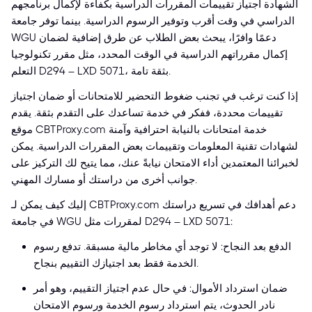
الشهادة اجتياز تقييمات المقررات الدراسية بكفاءة لإكمال برنامجهم
الدراسي في وقت أقرب وتوفير الرسوم الدراسية. بينما توفر جامعة
WGU دعمًا وافرًا، يبحث بعض الطلاب عن طرق إضافية لضمان
إكمال مقرراتهم الدراسية في الوقت المحدد، مثل مقرر تكنولوجيا
التعلم D294 – LXD 5071، بثقة تامة.
إذا كنت ترغب في تجنب ضغوط التحضير للامتحانات أو ضمان اجتياز
تقييمات محددة، ففكر في خدمة تساعدك على التقدم بثقة. يقدم
موقع CBTProxy.com خدمة امتحانات بالنيابة احترافية وآمنة
لشهادات تقنية المعلومات وتقييمات بعض المقررات الدراسية. يمكن
لخبرائنا المعتمدين أداء الامتحان نيابةً عنك، مما يتيح لك التركيز على
جوانب أخرى من دراستك أو مسارك المهني.
إليك كيف يمكن لـ CBTProxy.com دعم أهدافك في تسريع دراستك
في جامعة WGU لمقررات مثل D294 – LXD 5071:
الدفع بعد النجاح: لا توجد أي مخاطر مالية مسبقة. تدفع رسوم
الخدمة فقط بعد اجتيازك التقييم بنجاح.
ضمان استرداد الأموال: في حال عدم اجتياز التقييم، وهو أمر
نادر الحدوث، يتم استرداد رسوم الخدمة ورسوم الامتحان