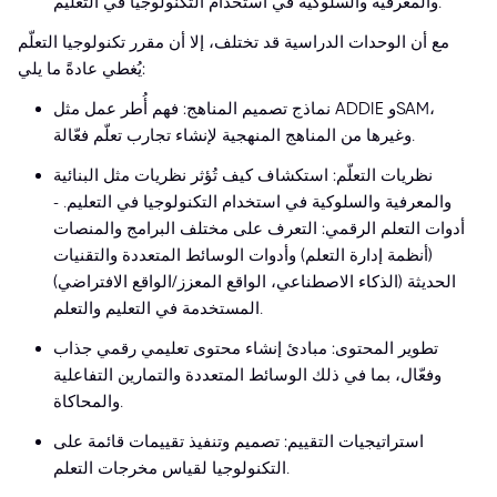
والمعرفية والسلوكية في استخدام التكنولوجيا في التعليم.
مع أن الوحدات الدراسية قد تختلف، إلا أن مقرر تكنولوجيا التعلّم
يُغطي عادةً ما يلي:
نماذج تصميم المناهج: فهم أُطر عمل مثل ADDIE وSAM،
وغيرها من المناهج المنهجية لإنشاء تجارب تعلّم فعّالة.
نظريات التعلّم: استكشاف كيف تُؤثر نظريات مثل البنائية
والمعرفية والسلوكية في استخدام التكنولوجيا في التعليم. -
أدوات التعلم الرقمي: التعرف على مختلف البرامج والمنصات
(أنظمة إدارة التعلم) وأدوات الوسائط المتعددة والتقنيات
الحديثة (الذكاء الاصطناعي، الواقع المعزز/الواقع الافتراضي)
المستخدمة في التعليم والتعلم.
تطوير المحتوى: مبادئ إنشاء محتوى تعليمي رقمي جذاب
وفعّال، بما في ذلك الوسائط المتعددة والتمارين التفاعلية
والمحاكاة.
استراتيجيات التقييم: تصميم وتنفيذ تقييمات قائمة على
التكنولوجيا لقياس مخرجات التعلم.