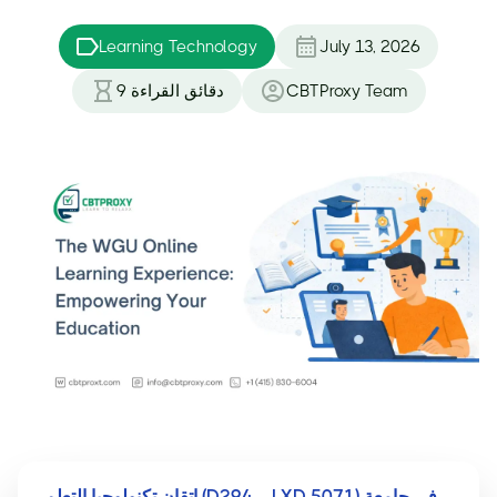
Learning Technology
July 13, 2026
CBTProxy Team
دقائق القراءة
9
إتقان تكنولوجيا التعلم (D294 – LXD 5071) في جامعة