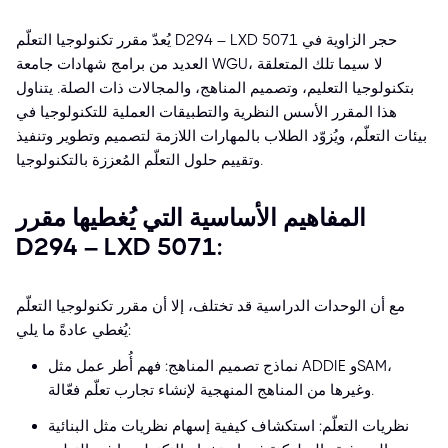
يُعدّ مقرر تكنولوجيا التعلّم D294 – LXD 5071 حجر الزاوية في
العديد من برامج شهادات جامعة WGU، لا سيما تلك المتعلقة
بتكنولوجيا التعليم، وتصميم المناهج، والمجالات ذات الصلة. يتناول
هذا المقرر الأسس النظرية والتطبيقات العملية للتكنولوجيا في
بيئات التعلّم، ويُزوّد الطلاب بالمهارات اللازمة لتصميم وتطوير وتنفيذ
وتقييم حلول التعلّم المُعززة بالتكنولوجيا.
المفاهيم الأساسية التي يُغطيها مقرر
D294 – LXD 5071:
مع أن الوحدات الدراسية قد تختلف، إلا أن مقرر تكنولوجيا التعلّم
يُغطي عادةً ما يلي:
نماذج تصميم المناهج: فهم أُطر عمل مثل ADDIE وSAM،
وغيرها من المناهج المنهجية لإنشاء تجارب تعلّم فعّالة.
نظريات التعلّم: استكشاف كيفية إسهام نظريات مثل البنائية