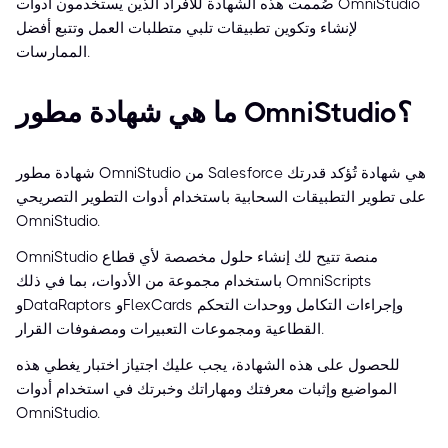
صُممت هذه الشهادة للأفراد الذين يستخدمون أدوات OmniStudio
لإنشاء وتكوين تطبيقات تلبي متطلبات العمل وتتبع أفضل
الممارسات.
ما هي شهادة مطور OmniStudio؟
شهادة مطور OmniStudio من Salesforce هي شهادة تُؤكد قدرتك
على تطوير التطبيقات السحابية باستخدام أدوات التطوير التصريحي
OmniStudio.
OmniStudio منصة تتيح لك إنشاء حلول مخصصة لأي قطاع
باستخدام مجموعة من الأدوات، بما في ذلك OmniScripts
وDataRaptors وFlexCards وإجراءات التكامل ووحدات التحكم
القطاعية ومجموعات التعبيرات ومصفوفات القرار.
للحصول على هذه الشهادة، يجب عليك اجتياز اختبار يغطي هذه
المواضيع وإثبات معرفتك ومهاراتك وخبرتك في استخدام أدوات
OmniStudio.