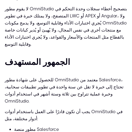
لا يقوم مطور OmniStudio بتصحيح أخطاء سجلات وحدة التحكم في
المتصفح، ولا يمتلك خبرة في تطوير LWC أو APEX أو Angular، ولا
يُجري اختبارات الأداء وقابلية التوسع، ولا يدمج مكونات OmniStudio
مع منتجات أخرى في نفس المجال، ولا يُهيئ أو يُدير كيانات خاصة
بالقطاع مثل المنتجات والأسعار والقواعد، ولا يُجري اختبارات الأداء
وقابلية التوسع.
الجمهور المستهدف
للحصول على شهادة مطور OmniStudio معتمد من Salesforce،
تحتاج إلى خبرة لا تقل عن سنة واحدة في تطوير تطبيقات سحابية،
وخبرة عملية تتراوح بين ثلاثة وستة أشهر في استخدام أدوات
OmniStudio.
يجب أن تكون قادرًا على العمل باستخدام أدوات OmniStudio في
أدوار مختلفة، مثل:
مطور منصة Salesforce