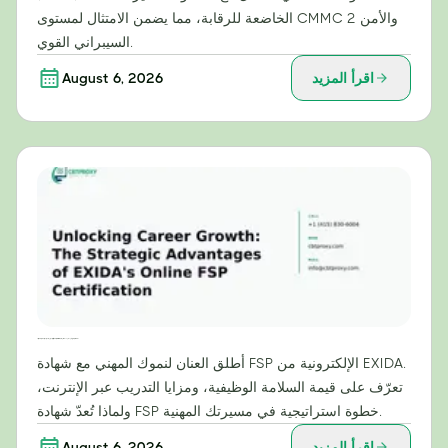
الخاضعة للرقابة، مما يضمن الامتثال لمستوى CMMC 2 والأمن
السيبراني القوي.
اقرأ المزيد
August 6, 2026
إطلاق العنان للنمو الوظيفي: المزايا الاستراتيجية لشهادة EXIDA الإلكترونية في مجال خدمات التوظيف (FSP)
أطلق العنان لنموك المهني مع شهادة FSP الإلكترونية من EXIDA.
تعرّف على قيمة السلامة الوظيفية، ومزايا التدريب عبر الإنترنت،
ولماذا تُعدّ شهادة FSP خطوة استراتيجية في مسيرتك المهنية.
اقرأ المزيد
August 6, 2026