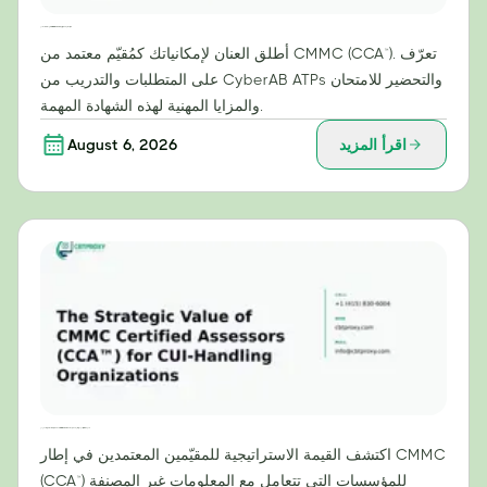
دليلك لتصبح مقيّمًا معتمدًا من CMMC (CCA™): دليل التحضير للامتحان والتدريب
أطلق العنان لإمكانياتك كمُقيّم معتمد من CMMC (CCA™). تعرّف
على المتطلبات والتدريب من CyberAB ATPs والتحضير للامتحان
والمزايا المهنية لهذه الشهادة المهمة.
اقرأ المزيد
August 6, 2026
القيمة الاستراتيجية للمقيّمين المعتمدين من CMMC (CCA™) للمؤسسات التي تتعامل مع المعلومات غير المصنفة
اكتشف القيمة الاستراتيجية للمقيّمين المعتمدين في إطار CMMC
(CCA™) للمؤسسات التي تتعامل مع المعلومات غير المصنفة