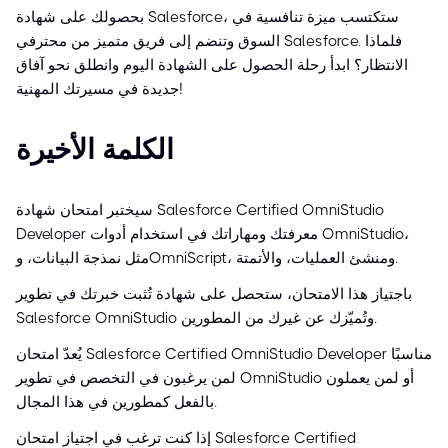
بحصولك على شهادة Salesforce، ستكتسب ميزة تنافسية في
السوق وتنضم إلى فريق متميز من محترفي Salesforce. فلماذا
الانتظار؟ ابدأ رحلة الحصول على الشهادة اليوم وانطلق نحو آفاق
جديدة في مسيرتك المهنية!
الكلمة الأخيرة
سيختبر امتحان شهادة Salesforce Certified OmniStudio
Developer معرفتك ومهاراتك في استخدام أدوات OmniStudio،
مثل نمذجة البيانات، وOmniScript، ومنشئ العمليات، والأتمتة.
باجتياز هذا الامتحان، ستحصل على شهادة تُثبت خبرتك في تطوير
Salesforce OmniStudio وتُميّزك عن غيرك من المطورين.
يُعدّ امتحان Salesforce Certified OmniStudio Developer مناسبًا
لمن يرغبون في التخصص في تطوير OmniStudio أو لمن يعملون
بالفعل كمطورين في هذا المجال.
إذا كنت ترغب في اجتياز امتحان Salesforce Certified