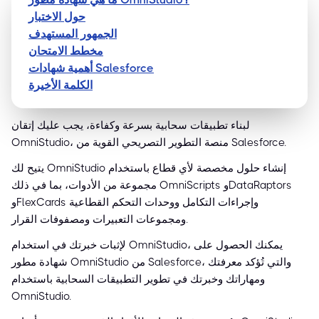
حول الاختبار
الجمهور المستهدف
مخطط الامتحان
أهمية شهادات Salesforce
الكلمة الأخيرة
لبناء تطبيقات سحابية بسرعة وكفاءة، يجب عليك إتقان
OmniStudio، منصة التطوير التصريحي القوية من Salesforce.
يتيح لك OmniStudio إنشاء حلول مخصصة لأي قطاع باستخدام
مجموعة من الأدوات، بما في ذلك OmniScripts وDataRaptors
وFlexCards وإجراءات التكامل ووحدات التحكم القطاعية
ومجموعات التعبيرات ومصفوفات القرار.
لإثبات خبرتك في استخدام OmniStudio، يمكنك الحصول على
شهادة مطور OmniStudio من Salesforce، والتي تُؤكد معرفتك
ومهاراتك وخبرتك في تطوير التطبيقات السحابية باستخدام
OmniStudio.