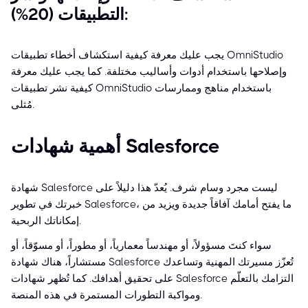
التطبيقات (20%):
يجب عليك معرفة كيفية استكشاف أخطاء تطبيقات OmniStudio
وإصلاحها باستخدام أدوات وأساليب مختلفة. كما يجب عليك معرفة
كيفية نشر تطبيقات OmniStudio باستخدام مناهج وممارسات
مُثلى.
أهمية شهادات Salesforce
شهادة Salesforce ليست مجرد وسام شرف. يُعدّ هذا دليلاً على
خبرتك في تطوير Salesforce، ما يفتح أمامك آفاقاً جديدة ويزيد من
إمكاناتك الربحية.
سواء كنتَ مسؤولاً، أو مهندساً معمارياً، أو مطوراً، أو مسوّقاً، أو
مستشاراً، هناك شهادة Salesforce تُعزّز مسيرتك المهنية وتساعدك
على تحقيق أهدافك. كما تُظهر شهادات Salesforce التزامك بالتعلّم
ومواكبة التطورات المستمرة في هذه المنصة.