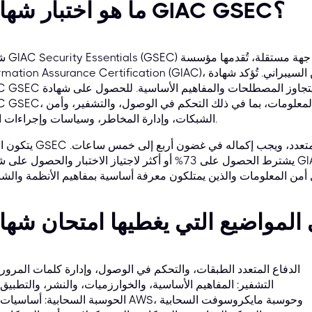
ما هو اختبار شهادة GIAC GSEC؟
شهادة ntials (GSEC
Information Assurance Certification (GIAC)، وهي جهة رائدة في مجال شهادات الأمن السيبراني. تُ
GIAC GSEC معرفتك ومهاراتك في أمن المعلومات، بما يتجاوز المصطلحات وا
GIAC GSEC، يجب اجتياز اختبار شامل يغطي أمن المعلومات، بما في ذلك ا
الشبكات، وإدارة المخاطر، وسياسات وإجراءات الأمن.
يتكون اختبار GSEC من 106 إلى 180 سؤالًا من نوع الاختيار من متعد
يشترط الحصول على 73% أو أكثر لاجتياز الاختبار والحصول على شهادة GIAC GSEC. صُممت شهادة SEC
الدفاع المتعدد الطبقات، والتحكم في الوصول، وإدارة كلمات المرور
التشفير: المفاهيم الأساسية، والخوارزميات، والنشر، والتطبيق
الحوسبة السحابية: أساسيات AWS، وحوسبة مايكروسوفت السحابية