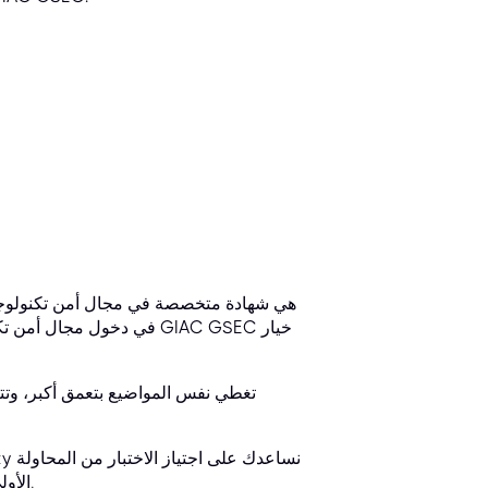
في دخول مجال أمن تكنولوج
الأولى. لمعرفة المزيد، انقر على زر الدردشة أدناه، وسيتواصل معك أحد مرشدينا.