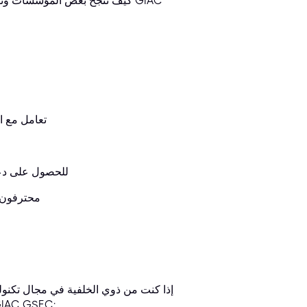
كيف تنجح بعض المؤسسات وتفشل 
تعامل مع ال
احضر ورش العمل التدريبية الرسمية لشهادة SEC
مدربو SANS 
إذا كنت من ذوي الخلفية في مجال تكنول
لامتحان GIAC GSEC. فيما يلي بعض الوظائف التي يمكنك شغلها بشهادة