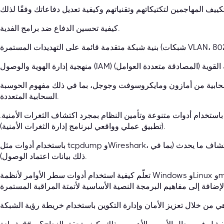
كيفية تحسين الدفاع ضد برامج الفدية.
ابية من أمازون ومايكروسوفت وجوجل، بما في ذلك مفهوم الحوسبة
السحابية المتعددة.
استخدام أدوات متنوعة وتأمين النظام بمجرد اكتشاف الثغرات الأمنية.
(تطبيق عملي وواقعي لبرنامج إدارة الثغرات الأمنية).
باستخدام أدوات مثل tcpdump وWireshark، يمكنك تحليل بروتوكولات الاتصال الشبكي لاكتشاف ما يحدث (بما في
ذلك بيانات اعتماد الوصول).
تعلّم كيفية استخدام أدوات سطر الأوامر لأنظمة Windows وLinux وmacOS للبحث عن مؤشرات عالية الخطورة