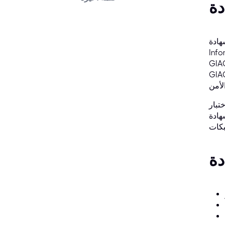
GIAC Security Esse) هي شهادة معتمدة من جهة مستقلة، تُقدمها مؤسسة Global
ؤكد شهادة
لمفاهيم الأساسية. للحصول على شهادة
لتحكم في الوصول، والتشفير، وأمن
د، ويجب إكماله في غضون أربع إلى خمس ساعات.
G للمختصين