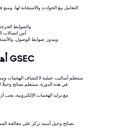
التعامل مع الحوادث والاستجابة لها، ومنع ف
نظام إدارة معلومات الأمان والأحداث
أمن اتصالات ال
ويندوز: ضوابط الوصول، والأتمتة، 
أهم المهارات التي ستكتسبها مع شهادة GSEC
في هذه الدورة، ستتعلم نصائح وحيلًا لتحديد التهديدات الأمنية والهجمات الإلكترونية والتعامل معها داخل مؤسستك.
مع تزايد الهجمات الإلكترونية، يجب أن
نصائح وحيل أمنية تركز على معالجة المشكلات ذات الأولوية القصوى داخل مؤسستك وتطبيق حلول أمنية فعّالة.