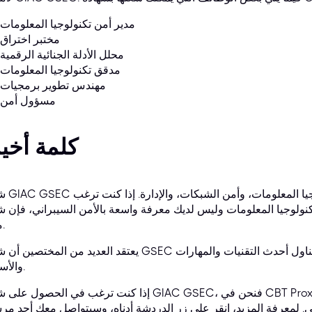
مدير أمن تكنولوجيا المعلومات
مختبر اختراق
محلل الأدلة الجنائية الرقمية
مدقق تكنولوجيا المعلومات
مهندس تطوير برمجيات
مسؤول أمن
كلمة أخي
شهادة GIAC GSEC هي شه
يا المعلومات وليس لديك معرفة واسعة بالأمن السيبراني، فإن شهادة GIAC GSEC
ممتاز.
يعتقد العديد من المختصين أن شهادة GSEC تغطي نفس المواضيع بتعمق أكبر، وتتناول أحدث التقن
والأساليب.
إذا كنت ترغب في الحصول على شهادة GIAC GSEC، فنحن في CBT Proxy نساعدك على اجتياز الاختبار