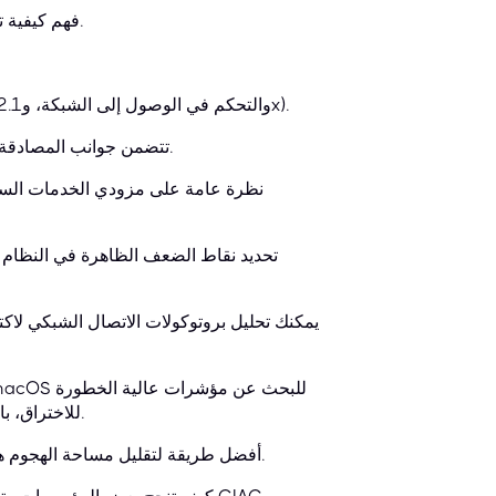
فهم كيفية تكييف المهاجمين لتكتيكاتهم وتقنياتهم وكيفية تعديل دفاعاتك وفقًا لذلك.
بنية شبكة متقدمة قائمة على التهديدات المستمرة (شبكات VLAN، والتحكم في الوصول إلى الشبكة، و802.1x).
منهجية إدارة الهوية والوصول (IAM) تتضمن جوانب المصادقة القوية (المصادقة متعددة العوامل).
نظرة عامة على مزودي الخدمات السح
تحديد نقاط الضعف الظاهرة في النظام ب
للاختراق، بالإضافة إلى مفاهيم البرمجة النصية الأساسية لأتمتة المراقبة المستمرة.
أفضل طريقة لتقليل مساحة الهجوم هي من خلال تعزيز الأمان وإدارة التكوين باستخدام خريطة رؤية الشبكة.