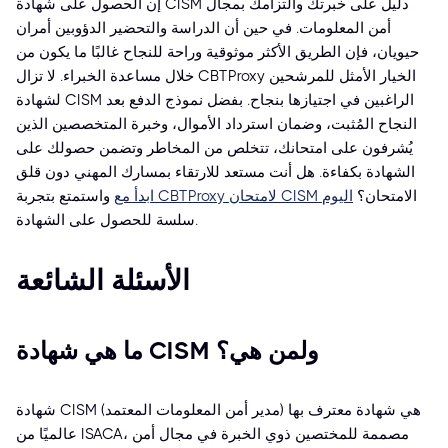
إن الحصول على شهادة CISM دليل على خبرتك والتزامك بمجال
أمن المعلومات. في حين أن الدراسة والتحضير الدؤوبين أمران
حيويان، فإن الطريق الأكثر موثوقية وراحة للنجاح غالبًا ما يكون من
خلال مساعدة الخبراء. لا تزال CBTProxy الخيار الأمثل للمرشحين
لشهادة CISM الراغبين في اجتيازها بنجاح. بفضل نموذج الدفع بعد
النجاح المُثبت، وضمان استرداد الأموال، وخبرة المتخصصين الذين
يُشرفون على امتحانك، تتخلص من المخاطر وتضمن حصولك على
الشهادة بكفاءة. هل أنت مستعد للارتقاء بمسارك المهني دون قلق
الامتحان؟
ابدأ مع CBTProxy لامتحان CISM اليوم
واستمتع بتجربة
سلسة للحصول على الشهادة.
الأسئلة الشائعة
ما هي شهادة CISM ولمن هي؟
شهادة CISM (مدير أمن المعلومات المعتمد) هي شهادة معترف بها
عالميًا من ISACA، مصممة للمختصين ذوي الخبرة في مجال أمن