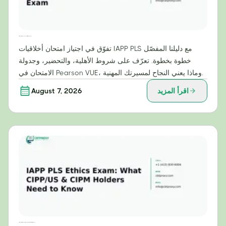
دليلك خطوة بخطوة لاجتياز امتحان أخلاقيات IAPP PLS بنجاح
تفوّق في اجتياز امتحان أخلاقيات IAPP PLS مع دليلنا المفصّل
خطوة بخطوة. تعرّف على شروط الأهلية، والتحضير، وجدولة
الامتحان في Pearson VUE، وماذا يعني النجاح لمسيرتك المهنية.
اقرأ المزيد
August 7, 2026
امتحان أخلاقيات IAPP PLS: ما يحتاج حاملو شهادتي CIPP/US وCIPM إلى معرفته