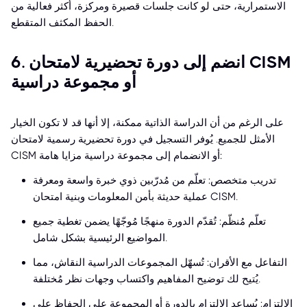
الاستمرارية، حتى لو كانت جلسات قصيرة ومركزة، أكثر فعالية من
الحفظ المكثف المتقطع.
6. انضم إلى دورة تحضيرية لامتحان CISM
أو مجموعة دراسية
على الرغم من أن الدراسة الذاتية ممكنة، إلا أنها قد لا تكون الخيار
الأمثل للجميع. يُوفر التسجيل في دورة تحضيرية رسمية لامتحان
CISM أو الانضمام إلى مجموعة دراسية مزايا هامة:
تدريب متخصص: تعلّم من مُدرّبين ذوي خبرة واسعة ومعرفة
عملية حديثة بأمن المعلومات وبنية امتحان CISM.
تعلّم مُنظّم: تُقدّم الدورة منهجًا مُوجّهًا يضمن تغطية جميع
المواضيع الرئيسية بشكل شامل.
التفاعل مع الأقران: تُسهّل المجموعات الدراسية النقاش، مما
يُتيح لك توضيح المفاهيم واكتساب وجهات نظر مُختلفة.
الالتزام: يُساعد الالتزام بالدورة أو المجموعة على الحفاظ على