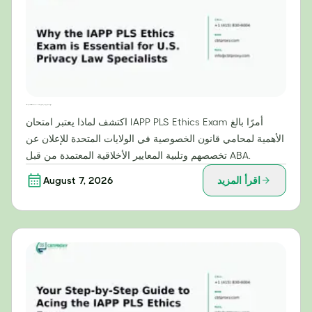
لماذا يُعدّ امتحان أخلاقيات IAPP PLS ضروريًا لمتخصصي قانون الخصوصية في الولايات المتحدة؟
اكتشف لماذا يعتبر امتحان IAPP PLS Ethics Exam أمرًا بالغ
الأهمية لمحامي قانون الخصوصية في الولايات المتحدة للإعلان عن
تخصصهم وتلبية المعايير الأخلاقية المعتمدة من قبل ABA.
اقرأ المزيد
August 7, 2026