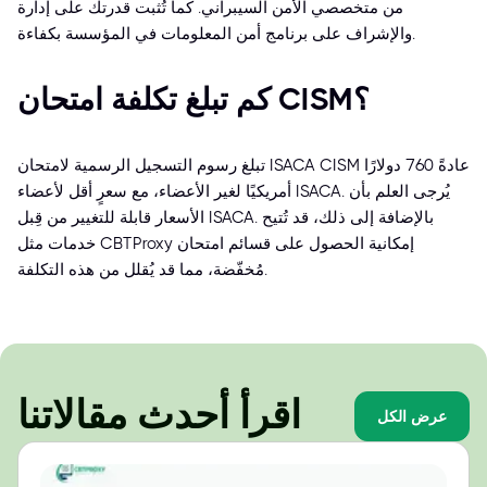
من متخصصي الأمن السيبراني. كما تُثبت قدرتك على إدارة
والإشراف على برنامج أمن المعلومات في المؤسسة بكفاءة.
كم تبلغ تكلفة امتحان CISM؟
تبلغ رسوم التسجيل الرسمية لامتحان ISACA CISM عادةً 760 دولارًا
أمريكيًا لغير الأعضاء، مع سعرٍ أقل لأعضاء ISACA. يُرجى العلم بأن
الأسعار قابلة للتغيير من قِبل ISACA. بالإضافة إلى ذلك، قد تُتيح
خدمات مثل CBTProxy إمكانية الحصول على قسائم امتحان
مُخفّضة، مما قد يُقلل من هذه التكلفة.
اقرأ أحدث مقالاتنا
عرض الكل