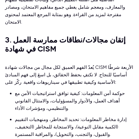
والمعارف، ومعجم شامل يغطي جميع مفاهيم الامتحان، ومصادر
مقترحة لمزيد من القراءة. وهو بمثابة المرجع المعتمد لمحتوى
الامتحان.
3. إتقان مجالات/نطاقات ممارسة العمل
في شهادة CISM
يُعدّ الفهم العميق لكل مجال من مجالات شهادة CISM الأربعة شرطًا
أساسيًا للنجاح. لا تكتفِ بحفظ الحقائق، بل اسعَ إلى فهم المبادئ
الأساسية وكيفية تطبيقها في سيناريوهات واقعية. ركّز على:
حوكمة أمن المعلومات: كيفية توافق استراتيجيات الأمن مع
أهداف العمل، والأدوار والمسؤوليات، والامتثال القانوني
والتنظيمي، ومؤشرات الأداء.
إدارة مخاطر المعلومات: تحديد المخاطر، ومنهجيات التقييم
(الكمية مقابل النوعية)، والاستجابة للمخاطر (التخفيف،
والقبول، والتجنب، والتحويل)، والمراقبة المستمرة.