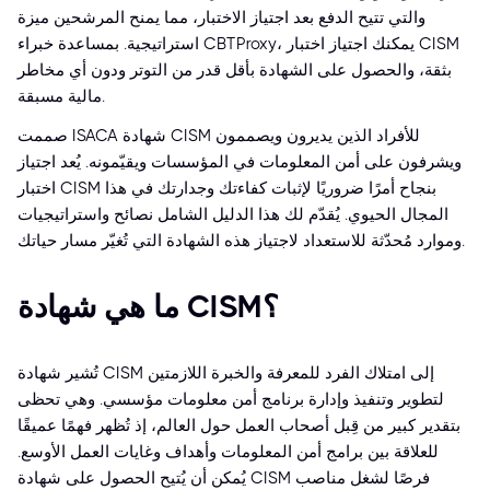
والتي تتيح الدفع بعد اجتياز الاختبار، مما يمنح المرشحين ميزة
استراتيجية. بمساعدة خبراء CBTProxy، يمكنك اجتياز اختبار CISM
بثقة، والحصول على الشهادة بأقل قدر من التوتر ودون أي مخاطر
مالية مسبقة.
صممت ISACA شهادة CISM للأفراد الذين يديرون ويصممون
ويشرفون على أمن المعلومات في المؤسسات ويقيّمونه. يُعد اجتياز
اختبار CISM بنجاح أمرًا ضروريًا لإثبات كفاءتك وجدارتك في هذا
المجال الحيوي. يُقدّم لك هذا الدليل الشامل نصائح واستراتيجيات
وموارد مُحدّثة للاستعداد لاجتياز هذه الشهادة التي تُغيّر مسار حياتك.
ما هي شهادة CISM؟
تُشير شهادة CISM إلى امتلاك الفرد للمعرفة والخبرة اللازمتين
لتطوير وتنفيذ وإدارة برنامج أمن معلومات مؤسسي. وهي تحظى
بتقدير كبير من قِبل أصحاب العمل حول العالم، إذ تُظهر فهمًا عميقًا
للعلاقة بين برامج أمن المعلومات وأهداف وغايات العمل الأوسع.
يُمكن أن يُتيح الحصول على شهادة CISM فرصًا لشغل مناصب