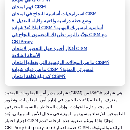
فهم امتحان CISM
استراتيجيات أساسية للنجاح في امتحان CISM
5. وضع خطة دراسية واقعية وقابلة للتعديل
لماذا تُعدّ شهادة CISM أساسية لمسيرتك المهنية؟
تجنّب التوتر: طريقك المضمون للنجاح في CISM مع
CBTProxy
أفكار أخيرة حول التحضير لامتحان CISM
الأسئلة الشائعة
ما هي المجالات الرئيسية التي يغطيها امتحان CISM؟
ما هي فوائد شهادة CISM لمسيرتي المهنية؟
كم تبلغ تكلفة امتحان CISM؟
شهادة مدير أمن المعلومات المعتمد (CISM) من ISACA هي شهادة
معترف بها عالميًا تُثبت الخبرة في إدارة أمن المعلومات، وتطوير
البرامج، وإدارة الحوادث، وإدارة المخاطر. بالنسبة للمحترفين
الطموحين للارتقاء بمسيرتهم المهنية في مجال الأمن السيبراني، يُعد
اجتياز اختبار CISM إنجازًا هامًا. ورغم صعوبة هذه الرحلة، تُقدم
CBTProxy (cbtproxy.com) خدمة اختبار CISM الرائدة والموثوقة،