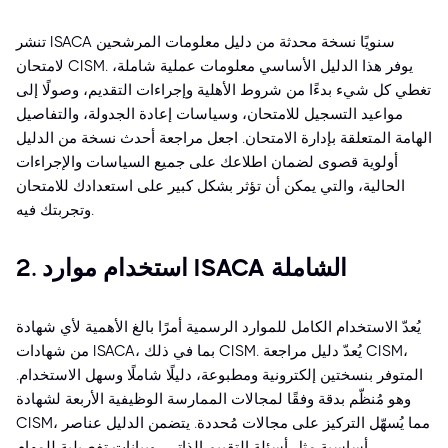
تنشر ISACA سنويًا نسخة محدثة من دليل معلومات المرشحين
لامتحان CISM. يوفر هذا الدليل الأساسي معلومات عملية شاملة،
تغطي كل شيء بدءًا من شروط الأهلية وإجراءات التقديم، وصولًا إلى
مواعيد التسجيل للامتحان، وسياسات إعادة الجدولة، والتفاصيل
الهامة المتعلقة بإدارة الامتحان. اجعل مراجعة أحدث نسخة من الدليل
أولوية قصوى لضمان اطلاعك على جميع السياسات والإجراءات
الحالية، والتي يمكن أن تؤثر بشكل كبير على استعدادك للامتحان
وتجربتك فيه.
2. استخدام موارد ISACA الشاملة
يُعدّ الاستخدام الكامل للموارد الرسمية أمرًا بالغ الأهمية لأي شهادة
من شهادات ISACA، بما في ذلك CISM. يُعدّ دليل مراجعة CISM،
المتوفر بنسختين إلكترونية ومطبوعة، دليلًا شاملًا وسهل الاستخدام.
وهو مُنظّم بدقة وفقًا لمجالات الممارسة الوظيفية الأربعة لشهادة
CISM، مما يُسهّل التركيز على مجالات مُحددة. يتضمن الدليل عناصر
أساسية مثل أسئلة التقييم الذاتي، وبيانات تفصيلية للمهام