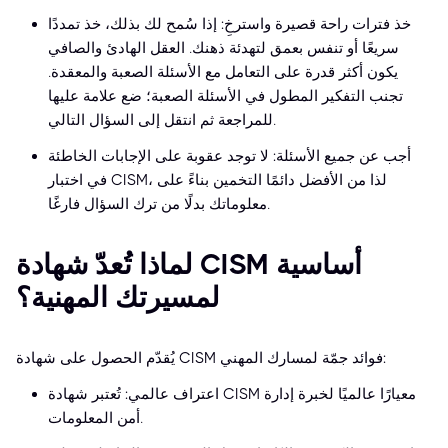
خذ فترات راحة قصيرة واسترخِ: إذا سُمح لك بذلك، خذ تمددًا
سريعًا أو تنفس بعمق لتهدئة ذهنك. العقل الهادئ والصافي
يكون أكثر قدرة على التعامل مع الأسئلة الصعبة والمعقدة.
تجنب التفكير المطول في الأسئلة الصعبة؛ ضع علامة عليها
للمراجعة ثم انتقل إلى السؤال التالي.
أجب عن جميع الأسئلة: لا توجد عقوبة على الإجابات الخاطئة
في اختبار CISM، لذا من الأفضل دائمًا التخمين بناءً على
معلوماتك بدلًا من ترك السؤال فارغًا.
لماذا تُعدّ شهادة CISM أساسية
لمسيرتك المهنية؟
يُقدّم الحصول على شهادة CISM فوائد جمّة لمسارك المهني:
اعتراف عالمي: تُعتبر شهادة CISM معيارًا عالميًا لخبرة إدارة
أمن المعلومات.