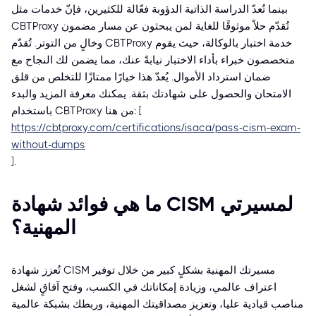
بينما تُعدّ الدراسة الذاتية الدؤوبة فعّالة للكثيرين، فإنّ خدمات مثل
CBTProxy تُقدّم حلاً موثوقًا للغاية لمن يبحثون عن مسار مضمون
وخالٍ من التوتر. تُقدّم CBTProxy خدمة اختبار بالوكالة، حيث يقوم
متخصصون خبراء بأداء الاختبار نيابةً عنك، مما يضمن لك النجاح مع
ضمان استرداد الأموال. يُعدّ هذا خيارًا ممتازًا للتخلص من قلق
الامتحان والحصول على شهادتك بثقة. يمكنك معرفة المزيد والبدء
باستخدام CBTProxy من هنا: [
https://cbtproxy.com/certifications/isaca/pass-cism-exam-
without-dumps
].
ما هي فوائد شهادة CISM لمسيرتي
المهنية؟
تُعزز شهادة CISM مسيرتك المهنية بشكلٍ كبير من خلال توفير
اعتراف عالمي، وزيادة إمكاناتك في الكسب، وفتح آفاقٍ لشغل
مناصب قيادية عليا، وتعزيز مصداقيتك المهنية، وربطك بشبكة عالمية