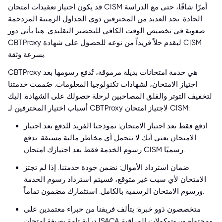
قد يكون اجتياز تعقيدات امتحان CISM أمرًا شاقًا، حتى مع الدراسة
الجادة. يجد العديد من المحترفين ذوي الجداول الزمنية المزدحمة
صعوبة في تخصيص الوقت الكافي للتحضير التقليدي. هنا يأتي دور
CBTProxy ليقدم حلاً فريداً من نوعه للحصول على شهادة CISM
بسرعة وثقة.
CBTProxy هي خدمة امتحانات بديلة مرموقة، تُدفع رسومها بعد
اجتياز الامتحان، لشهادات تكنولوجيا المعلومات. صُممت خدمتنا
لتخفيف التوتر والقلق المصاحبين لرحلة حصولك على الشهادة. إليك
أسباب اختيار المحترفين لـ CBTProxy لاجتياز امتحان CISM:
ادفع فقط بعد اجتياز الامتحان: نموذجنا الفريد للدفع بعد اجتياز
الامتحان يعني أنك لا تتحمل أي مخاطر مالية مسبقة. تدفع
رسوم الخدمة فقط بعد اجتيازك امتحان CISM رسميًا.
ضمان استرداد الأموال: نضمن جودة خدمتنا. إذا لم تجتز
الامتحان لأي سبب غير متوقع، فسيتم استرداد رسوم الخدمة
ورسوم الامتحان الرسمية بالكامل. استثمارك مضمون تماماً.
متخصصون ذوو خبرة: يتألف فريقنا من خبراء معتمدين على
دراية تامة بصيغة امتحان ISACA ومحتواه وبروتوكولات المراقبة