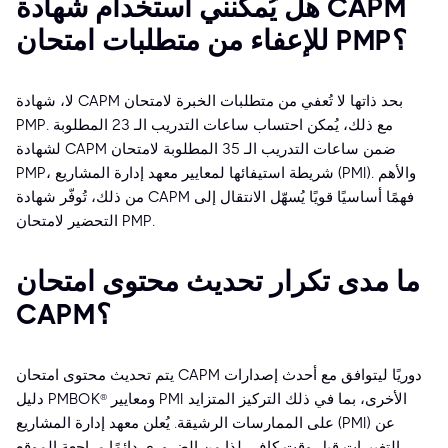
هل يُمكنني استخدام شهادة CAPM
للإعفاء من متطلبات امتحان PMP؟
لا، شهادة CAPM بحد ذاتها لا تُعفي من متطلبات الخبرة لامتحان
PMP. مع ذلك، يُمكن احتساب ساعات التدريب الـ 23 المطلوبة
لشهادة CAPM ضمن ساعات التدريب الـ 35 المطلوبة لامتحان
PMP، شريطة استيفائها لمعايير معهد إدارة المشاريع (PMI). والأهم
من ذلك، تُوفّر شهادة CAPM فهمًا أساسيًا قويًا يُسهّل الانتقال إلى
التحضير لامتحان PMP.
ما مدى تكرار تحديث محتوى امتحان
CAPM؟
يتم تحديث محتوى امتحان CAPM دوريًا ليتوافق مع أحدث إصدارات
دليل PMBOK® ومعايير PMI الأخرى، بما في ذلك التركيز المتزايد
على الممارسات الرشيقة. يُعلن معهد إدارة المشاريع (PMI) عن
التغييرات قبل وقتٍ كافٍ، لذا من الضروري دائمًا مراجعة الموقع