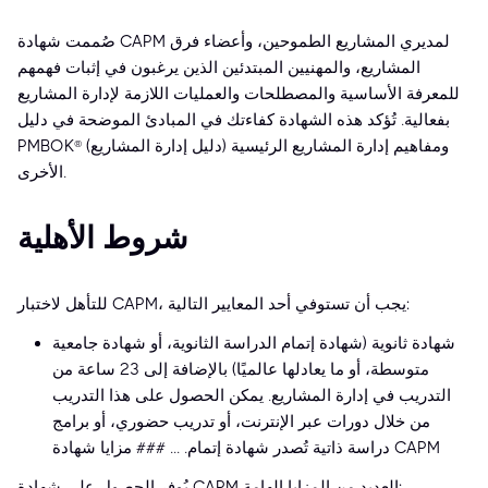
صُممت شهادة CAPM لمديري المشاريع الطموحين، وأعضاء فرق
المشاريع، والمهنيين المبتدئين الذين يرغبون في إثبات فهمهم
للمعرفة الأساسية والمصطلحات والعمليات اللازمة لإدارة المشاريع
بفعالية. تُؤكد هذه الشهادة كفاءتك في المبادئ الموضحة في دليل
PMBOK® (دليل إدارة المشاريع) ومفاهيم إدارة المشاريع الرئيسية
الأخرى.
شروط الأهلية
للتأهل لاختبار CAPM، يجب أن تستوفي أحد المعايير التالية:
شهادة ثانوية (شهادة إتمام الدراسة الثانوية، أو شهادة جامعية
متوسطة، أو ما يعادلها عالميًا) بالإضافة إلى 23 ساعة من
التدريب في إدارة المشاريع. يمكن الحصول على هذا التدريب
من خلال دورات عبر الإنترنت، أو تدريب حضوري، أو برامج
دراسة ذاتية تُصدر شهادة إتمام. ... ### مزايا شهادة CAPM
يُوفر الحصول على شهادة CAPM العديد من المزايا الهامة: