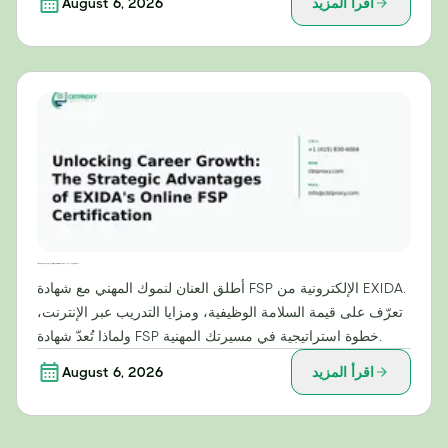
اقرأ المزيد
August 6, 2026
إطلاق العنان للنمو الوظيفي: المزايا الاستراتيجية لشهادة EXIDA الإلكترونية في مجال خدمات التوظيف (FSP)
أطلق العنان لنموك المهني مع شهادة FSP الإلكترونية من EXIDA.
تعرّف على قيمة السلامة الوظيفية، ومزايا التدريب عبر الإنترنت،
ولماذا تُعدّ شهادة FSP خطوة استراتيجية في مسيرتك المهنية.
اقرأ المزيد
August 6, 2026