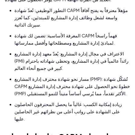
التطور الوظيفي: تُعدّ شهادة CAPM مؤهلاً معترفاً به يفتح آفاقاً
واسعة لشغل وظائف إدارة المشاريع للمبتدئين، كما تُعزز
سيرتك الذاتية.
المعرفة الأساسية: تضمن لك شهادة CAPM فهماً راسخاً
لمبادئ إدارة المشاريع ومصطلحاتها وأفضل ممارساتها.
الاعتراف في مجال إدارة المشاريع: يُعدّ معهد إدارة المشاريع
(PMI) رائداً عالمياً في إدارة المشاريع، وتحظى شهاداته باحترام
كبير في جميع أنحاء العالم.
مسار نحو شهادة محترف إدارة المشاريع (PMP): تُشكّل شهادة
CAPM خطوةً نحو الحصول على شهادة محترف إدارة المشاريع
(PMP) الأكثر تقدماً، مما يُرسي أساساً متيناً للنمو المستقبلي.
زيادة إمكانية الكسب: غالباً ما يحصل المحترفون الحاصلون
على الشهادة على رواتب أعلى من نظرائهم غير الحاصلين
عليها.