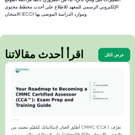
الإلكتروني الرسمي للمعهد للاطلاع على أحدث مخطط محتوى
الامتحان (ECO) وموارد الدراسة الموصى بها.
اقرأ أحدث مقالاتنا
عرض الكل
دليلك لتصبح مقيّمًا معتمدًا من CMMC (CCA™): دليل التحضير للامتحان والتدريب
أطلق العنان لإمكانياتك كمُقيّم معتمد من CMMC (CCA™). تعرّف
على المتطلبات والتدريب من CyberAB ATPs والتحضير للامتحان