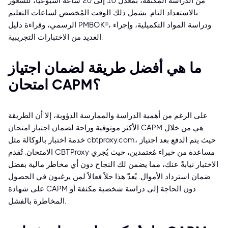
من الدراسة المُكثفة، بمعدل 10 إلى 20 ساعة أسبوعيًا، للشعور
بالاستعداد التام. يشمل ذلك الوقت المُخصص لساعات التعليم
الرسمي، وقراءة دليل PMBOK®، ودراسة المواد التكميلية، وإجراء
العديد من الاختبارات التجريبية.
ما هي أفضل طريقة لضمان اجتياز
امتحان CAPM؟
على الرغم من أهمية الدراسة والممارسة الدؤوبة، إلا أن الطريقة
الأكثر موثوقية وراحة لضمان اجتياز امتحان CAPM هي من خلال
خدمة اختبار بالوكالة مثل cbtproxy.com، حيث يتم الدفع بعد اجتياز
الامتحان. تُقدم CBTProxy مساعدة من خبراء مُعتمدين، حيث يُجري
الاختبار نيابةً عنك، مما يضمن لك النجاح دون أي مخاطر مالية بفضل
ضمان استرداد الأموال. يُعدّ هذا حلاً فعالاً لمن يرغبون في الحصول
على شهادة CAPM دون الحاجة إلى دراسة شخصية مكثفة أو
المخاطرة بالفشل.