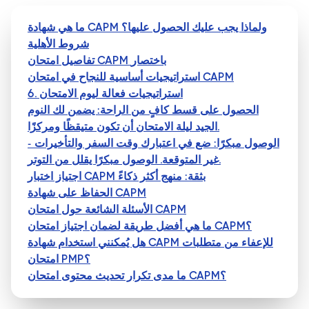
ما هي شهادة CAPM ولماذا يجب عليك الحصول عليها؟
شروط الأهلية
تفاصيل امتحان CAPM باختصار
استراتيجيات أساسية للنجاح في امتحان CAPM
6. استراتيجيات فعالة ليوم الامتحان
الحصول على قسط كافٍ من الراحة: يضمن لك النوم
الجيد ليلة الامتحان أن تكون متيقظًا ومركزًا.
- الوصول مبكرًا: ضع في اعتبارك وقت السفر والتأخيرات
غير المتوقعة. الوصول مبكرًا يقلل من التوتر.
اجتياز اختبار CAPM بثقة: منهج أكثر ذكاءً
الحفاظ على شهادة CAPM
الأسئلة الشائعة حول امتحان CAPM
ما هي أفضل طريقة لضمان اجتياز امتحان CAPM؟
هل يُمكنني استخدام شهادة CAPM للإعفاء من متطلبات
امتحان PMP؟
ما مدى تكرار تحديث محتوى امتحان CAPM؟