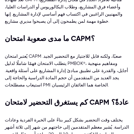
وأعضاء فرق المشاريع، وطلاب البكالوريوس أو الدراسات العليا،
والمهنيين الراغبين في اكتساب فهم أساسي لإدارة المشاريع. إنها
خطوة مهمة لمن يطمحون إلى أن يصبحوا مديري مشاريع.
ما مدى صعوبة امتحان CAPM؟
يُعتبر امتحان CAPM صعبًا، ولكنه قابل للاجتياز مع التحضير الجيد.
يتطلب الامتحان فهمًا شاملًا لدليل PMBOK®، ومفاهيم منهجية
أجايل، والقدرة على تطبيق مبادئ إدارة المشاريع على أسئلة واقعية.
يجد العديد من المتقدمين أن حجم المادة الدراسية والحاجة إلى
استيعاب مصطلحات PMI الخاصة هما العائقان الرئيسيان.
كم يستغرق التحضير لامتحان CAPM عادةً؟
يختلف وقت التحضير بشكل كبير بناءً على الخبرة الفردية وعادات
الدراسة. يُشير معظم المتقدمين إلى حاجتهم من شهر إلى ثلاثة أشهر