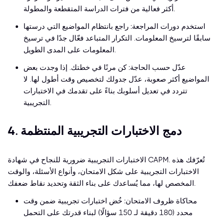
أكثر فعالية من فترات الدراسة المتقطعة والمطولة.
استخدم دورات المراجعة: راجع بانتظام المواضيع التي درستها
سابقًا لترسيخ المعلومات. التكرار المتباعد فعّال جدًا في ترسيخ
المعلومات على المدى الطويل.
عدّل حسب الحاجة: كن مرنًا في خطتك. إذا وجدت بعض
المواضيع أكثر صعوبة، عدّل جدولك لتخصيص وقت أطول لها. لا
تتردد في تعديل أسلوبك بناءً على تقدمك في الاختبارات
التجريبية.
4. دمج الاختبارات التجريبية المنتظمة
الاختبارات التجريبية ضرورية للنجاح في شهادة CAPM. تُعرّفك هذه
الاختبارات التجريبية على شكل الامتحان، وأنواع الأسئلة، والوقت
المخصص لها، مما يُساعدك على بناء الثقة وتحديد نقاط ضعفك.
محاكاة ظروف الامتحان: خُض اختبارات تجريبية ضمن وقت
محدد (180 دقيقة لـ 150 سؤالًا) لبناء قدرتك على التحمل