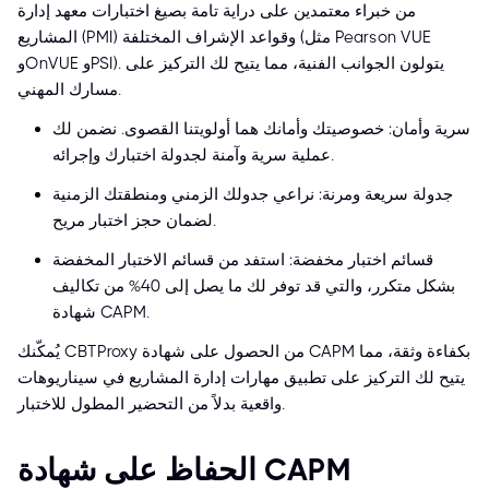
من خبراء معتمدين على دراية تامة بصيغ اختبارات معهد إدارة
المشاريع (PMI) وقواعد الإشراف المختلفة (مثل Pearson VUE
وOnVUE وPSI). يتولون الجوانب الفنية، مما يتيح لك التركيز على
مسارك المهني.
سرية وأمان: خصوصيتك وأمانك هما أولويتنا القصوى. نضمن لك
عملية سرية وآمنة لجدولة اختبارك وإجرائه.
جدولة سريعة ومرنة: نراعي جدولك الزمني ومنطقتك الزمنية
لضمان حجز اختبار مريح.
قسائم اختبار مخفضة: استفد من قسائم الاختبار المخفضة
بشكل متكرر، والتي قد توفر لك ما يصل إلى 40% من تكاليف
شهادة CAPM.
يُمكّنك CBTProxy من الحصول على شهادة CAPM بكفاءة وثقة، مما
يتيح لك التركيز على تطبيق مهارات إدارة المشاريع في سيناريوهات
واقعية بدلاً من التحضير المطول للاختبار.
الحفاظ على شهادة CAPM