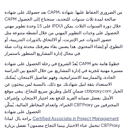
بعد حصولك على شهادة CAPM، من الضروري الحفاظ عليها. شهادة
CAPM صالحة لمدة ثلاث سنوات. للتجديد، ستحتاج إلى الحصول
على 15 وحدة تطوير مهني (PDU) خلال دورة السنوات الثلاث. يمكن
الحصول على وحدات التطوير المهني من خلال أنشطة متنوعة مثل
حضور الندوات عبر الإنترنت، أو الالتحاق بالدورات التدريبية، أو
التطوع، أو إنشاء المحتوى. هذا يضمن بقاء معرفتك محدثة وذات صلة
في مجال إدارة المشاريع المتطور باستمرار.
يُعدّ الشروع في رحلة الحصول على شهادة CAPM خطوةً هامة نحو
مسيرة مهنية مُجزية في إدارة المشاريع. من خلال الجمع بين الدراسة
الجادة، والممارسة الاستراتيجية، وفهم تفاصيل الامتحان، يُمكنك
الاستعداد بثقة لنيل شهادتك. مع ذلك، بالنسبة لمن يبحثون عن
ضمانٍ كامل وطريقٍ سريع للنجاح، يبقى موقع cbtproxy.com الخيار
الأمثل. بفضل ضمانه الفريد للدفع بعد اجتياز الامتحان، وإشراف
الخبراء، وانعدام المخاطر المالية، يُمكّن CBTProxy المحترفين من
الحصول على شهادة
Certified Associate in Project Management
براحة بال. لماذا
تتحمل عناء الاختبار بينما النجاح مضمون؟ تفضل بزيارة CBTProxy