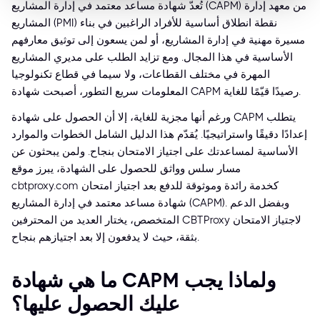
تُعدّ شهادة مساعد معتمد في إدارة المشاريع (CAPM) من معهد إدارة
المشاريع (PMI) نقطة انطلاق أساسية للأفراد الراغبين في بناء
مسيرة مهنية في إدارة المشاريع، أو لمن يسعون إلى توثيق معارفهم
الأساسية في هذا المجال. ومع تزايد الطلب على مديري المشاريع
المهرة في مختلف القطاعات، ولا سيما في قطاع تكنولوجيا
المعلومات سريع التطور، أصبحت شهادة CAPM رصيدًا قيّمًا للغاية.
ورغم أنها مجزية للغاية، إلا أن الحصول على شهادة CAPM يتطلب
إعدادًا دقيقًا واستراتيجيًا. يُقدّم هذا الدليل الشامل الخطوات والموارد
الأساسية لمساعدتك على اجتياز الامتحان بنجاح. ولمن يبحثون عن
مسار سلس وواثق للحصول على الشهادة، يبرز موقع
cbtproxy.com كخدمة رائدة وموثوقة للدفع بعد اجتياز امتحان
شهادة مساعد معتمد في إدارة المشاريع (CAPM). وبفضل الدعم
المتخصص، يختار العديد من المحترفين CBTProxy لاجتياز الامتحان
بثقة، حيث لا يدفعون إلا بعد اجتيازهم بنجاح.
ما هي شهادة CAPM ولماذا يجب
عليك الحصول عليها؟