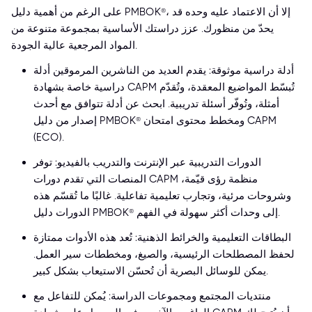
على الرغم من أهمية دليل PMBOK®، إلا أن الاعتماد عليه وحده قد
يحدّ من منظورك. عزز دراستك الأساسية بمجموعة متنوعة من
المواد المرجعية عالية الجودة.
أدلة دراسية موثوقة: يقدم العديد من الناشرين المرموقين أدلة
دراسية خاصة بشهادة CAPM تُبسّط المواضيع المعقدة، وتُقدّم
أمثلة، وتُوفّر أسئلة تدريبية. ابحث عن أدلة تتوافق مع أحدث
إصدار من دليل PMBOK® ومخطط محتوى امتحان CAPM
(ECO).
الدورات التدريبية عبر الإنترنت والتدريب بالفيديو: توفر
المنصات التي تقدم دورات CAPM منظمة رؤى قيّمة،
وشروحات مرئية، وتجارب تعليمية تفاعلية. غالبًا ما تُقسّم هذه
الدورات دليل PMBOK® إلى وحدات أكثر سهولة في الفهم.
البطاقات التعليمية والخرائط الذهنية: تُعد هذه الأدوات ممتازة
لحفظ المصطلحات الرئيسية، والصيغ، ومخططات سير العمل.
يمكن للوسائل البصرية أن تُحسّن الاستيعاب بشكل كبير.
منتديات المجتمع ومجموعات الدراسة: يُمكن للتفاعل مع