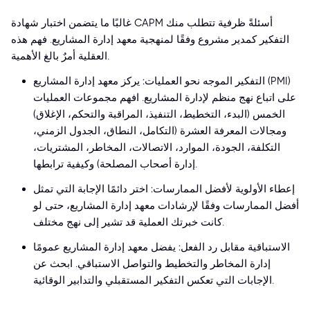
غالبًا ما يتضمن اختبار شهادة CAPM أسئلةً ظرفية تتطلب منك
التفكير كمدير مشروع وفقًا لمنهجية معهد إدارة المشاريع. فهم هذه
العقلية أمرٌ بالغ الأهمية.
التفكير الموجه نحو العمليات: يركز معهد إدارة المشاريع (PMI)
على اتباع نهج منظم لإدارة المشاريع. افهم مجموعات العمليات
الخمس (البدء، التخطيط، التنفيذ، المراقبة والتحكم، الإغلاق)
ومجالات المعرفة العشرة (التكامل، النطاق، الجدول الزمني،
التكلفة، الجودة، الموارد، الاتصالات، المخاطر، المشتريات،
إدارة أصحاب المصلحة) وكيفية ترابطها.
إعطاء الأولوية لأفضل الممارسات: اختر دائمًا الإجابة التي تمثل
أفضل الممارسات وفقًا لإرشادات معهد إدارة المشاريع، حتى لو
كانت خبرتك العملية قد تشير إلى نهج مختلف.
الاستباقية مقابل رد الفعل: يفضل معهد إدارة المشاريع عمومًا
إدارة المخاطر والتخطيط والتواصل الاستباقي. ابحث عن
الإجابات التي تعكس التفكير المستقبلي والتدابير الوقائية.