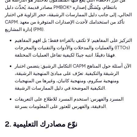
من أبرز الأخطاء التي يقع فيها المتقدمون للاختبار هو الدراسة من
مصادر قديمة. يُحدَّث دليل PMBOK® بانتظام، ويُشكِّل إصداره
الحالي، إلى جانب دليل الممارسات الرشيقة، حجر الزاوية في اختبار
CAPM. تأكد من استخدامك لأحدث الإصدارات المتوفرة من معهد
إدارة المشاريع (PMI).
التركيز على المفاهيم: لا تكتفِ بالقراءة فقط؛ بل افهم المفاهيم
والعمليات والمدخلات والأدوات والتقنيات والمخرجات (ITTOs)
فهمًا دقيقًا. انتبه جيدًا لكيفية تفاعل العمليات المختلفة.
التكامل الرشيق: يتضمن اختبار CAPM الآن أسئلة حول المناهج
الرشيقة والتكيفية. تعرّف على مبادئ المنهجية الرشيقة،
ومنهجية سكروم، ومنهجية كانبان، وغيرها من المنهجيات
التكيفية الموضحة في دليل الممارسات الرشيقة.
المسرد والفهرس: استخدم المسرد للاطلاع على التعريفات
الدقيقة، والفهرس للعثور على المعلومات بسرعة.
2. نوّع مصادرك التعليمية