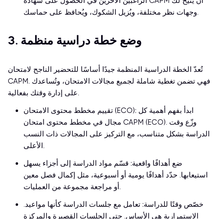
الراغبين الآخرين في الحصول على شهادة CAPM أن يُتيح لك
وجهات نظر مختلفة، ويُزيل الشكوك، ويُحافظ على حماسك.
3. وضع خطة دراسية منظمة
تُعدّ الخطة الدراسية المنظمة جيدًا أساسًا للتحضير الناجح لامتحان
CAPM. فهي تضمن تغطية شاملة لجميع مجالات الامتحان، وتُساعدك
على إدارة وقتك بفعالية.
تقييم مخطط محتوى الامتحان (ECO): ابدأ بفهم أهمية كل
مجال في مخطط محتوى امتحان CAPM (ECO). وزّع وقت
الدراسة بشكل متناسب، مع التركيز على المجالات ذات النسب
الأعلى.
ضع أهدافًا واقعية: قسّم مواد الدراسة إلى أجزاء يسهل
استيعابها. حدّد أهدافًا يومية أو أسبوعية، مثل إكمال فصل معين
أو مراجعة مجموعة من العمليات.
خصّص وقتًا للدراسة: تعامل مع جلسات الدراسة كأنها مواعيد.
الاستمرارية هي الأساس. حتى الجلسات القصيرة والمركزة