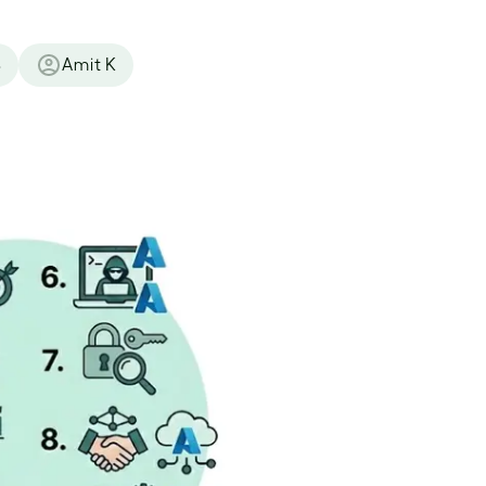
Amit K
د