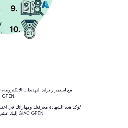
مع استمرار تزايد التهديدات الإلكتروني
الأخلاقي. يمكنك إثبات خبرتك ومهاراتك من خ
تُؤكد هذه الشهادة معرفتك ومهاراتك في اختبا
على شهادة GIAC GPEN. إليك عشرة أسباب تدفعك للتفكير في الحصول على شهادة GIAC GPEN.