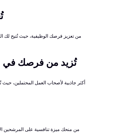
3.
4. شهادة GPEN تُزيد من ف