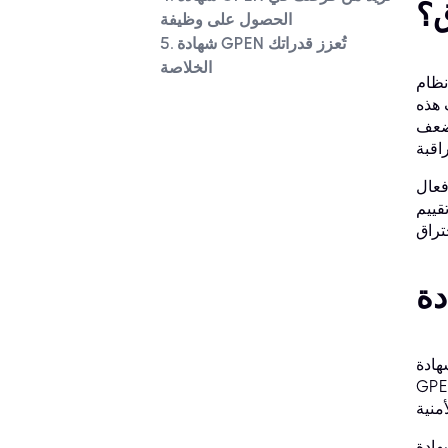
ق؟
الحصول على وظيفة
5. شهادة GPEN تُعزز قدراتك
الخلاصة
نظام
 هذه
لضعف
فعال
قييم
ادة مهنية للأفراد الذين يرغبون في إثبات مهاراتهم ومعرفتهم في مجال اختبار الاختراق.
 من GIAC". تُقدم مؤسسة ضمان المعلومات العالمية (GIAC) هذه الشهادة، وهي
ن المواضيع المتعلقة باختبار