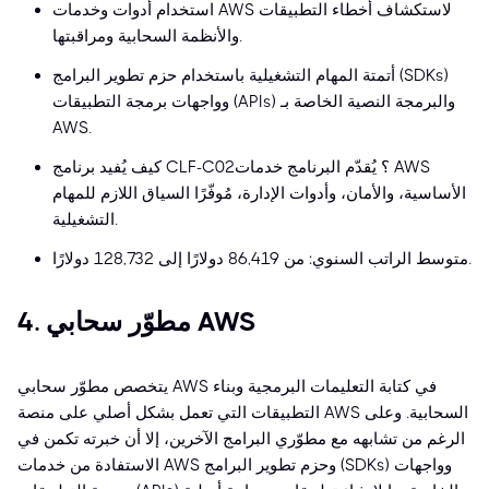
استخدام أدوات وخدمات AWS لاستكشاف أخطاء التطبيقات
والأنظمة السحابية ومراقبتها.
أتمتة المهام التشغيلية باستخدام حزم تطوير البرامج (SDKs)
وواجهات برمجة التطبيقات (APIs) والبرمجة النصية الخاصة بـ
AWS.
كيف يُفيد برنامج CLF-C02؟ يُقدّم البرنامج خدمات AWS
الأساسية، والأمان، وأدوات الإدارة، مُوفّرًا السياق اللازم للمهام
التشغيلية.
متوسط الراتب السنوي: من 86,419 دولارًا إلى 128,732 دولارًا.
4. مطوّر سحابي AWS
يتخصص مطوّر سحابي AWS في كتابة التعليمات البرمجية وبناء
التطبيقات التي تعمل بشكل أصلي على منصة AWS السحابية. وعلى
الرغم من تشابهه مع مطوّري البرامج الآخرين، إلا أن خبرته تكمن في
الاستفادة من خدمات AWS وحزم تطوير البرامج (SDKs) وواجهات