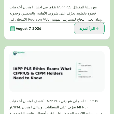
دليلك خطوة بخطوة لاجتياز امتحان أخلاقيات IAPP PLS بنجاح
تفوّق في اجتياز امتحان أخلاقيات IAPP PLS مع دليلنا المفصّل
خطوة بخطوة. تعرّف على شروط الأهلية، والتحضير، وجدولة
الامتحان في Pearson VUE، وماذا يعني النجاح لمسيرتك المهنية.
اقرأ المزيد
August 7, 2026
امتحان أخلاقيات IAPP PLS: ما يحتاج حاملو شهادتي CIPP/US وCIPM إلى معرفته
اكتشف امتحان أخلاقيات IAPP PLS لحاملي شهادتي CIPP/US
وCIPM. تعرّف على المتطلبات، وبدائل امتحان MPRE،
والسياسات اللازمة للحصول على لقب أخصائي قانون الخصوصية.