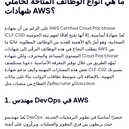
ما هي أنواع الوظائف المتاحة لحاملي
شهادات AWS؟
على الرغم من أن شهادة AWS Certified Cloud Practitioner
(CLF-C02) تُعدّ شهادةً أساسية، إلا أنها تفتح آفاقًا لفهم بيئة الحوسبة
السحابية، وهو أمرٌ بالغ الأهمية للعديد من الوظائف المطلوبة. غالبًا ما
يتطلب النجاح في هذه الوظائف الترقّي إلى شهادات AWS من
المستوى المساعد والمحترف، ولكن شهادة Cloud Practitioner
تُمهّد الطريق من خلال توفير المعرفة الأساسية. دعونا نستكشف
بعض هذه المسارات المهنية وكيف تدعم شهادة CLF-C02 مسيرتك
المهنية، بالإضافة إلى متوسط نطاقات الرواتب بناءً على بيانات
القطاع من منصات مثل ZipRecruiter وGlassdoor.
1. مهندس DevOps في AWS
يُعدّ مهندسو DevOps عنصرًا أساسيًا في تطوير البرمجيات الحديثة،
حيث يربطون بين فرق التطوير والعمليات. ويركّزون على أتمتة