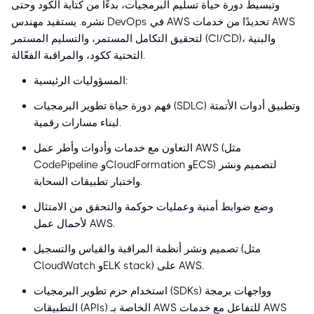
وتبسيط دورة حياة تسليم البرمجيات، بدءًا من كتابة الكود وحتى
نشره. يستفيد مهندس DevOps في AWS تحديدًا من خدمات AWS
لتحقيق التكامل المستمر، والتسليم المستمر (CI/CD)، والبنية
التحتية ككود، والمراقبة الفعّالة.
المسؤوليات الرئيسية:
فهم دورة حياة تطوير البرمجيات (SDLC) وتطبيق أدوات الأتمتة
لبناء مسارات رقمية.
التعاون مع خدمات وأدوات وأطر عمل AWS (مثل
CodePipeline وCloudFormation وECS) لتصميم ونشر
واختبار تطبيقات السحابة.
وضع ضوابط أمنية وعمليات حوكمة والتحقق من الامتثال
لأحمال عمل AWS.
تصميم ونشر أنظمة المراقبة والقياس والتسجيل (مثل
CloudWatch وELK stack) على AWS.
استخدام حزم تطوير البرمجيات (SDKs) وواجهات برمجة
التطبيقات (APIs) الخاصة بـ AWS للتفاعل مع خدمات AWS