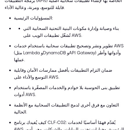
برمجة التطبيقات (APIs) الخاصة بها لإنشاء تطبيقات سحابية أصلية
قابلة للتوسع، ومرنة، وعالية الأداء.
المسؤوليات الرئيسية:
بناء وصيانة وإدارة مكونات البنية التحتية السحابية التي
تُشغّل تطبيقات الويب على AWS.
تطوير ونشر وتصحيح تطبيقات سحابية باستخدام خدمات AWS
(مثل Lambda وDynamoDB وAPI Gateway) وأدواتها وأطر
عملها.
ضمان التزام التطبيقات بأفضل ممارسات الأمان وقابلية
التوسع والأداء على AWS.
تطبيق بنى الحوسبة بلا خوادم والخدمات المصغّرة باستخدام
أدوات AWS.
التعاون مع فرق أخرى لدمج التطبيقات السحابية مع الأنظمة
الحالية.
كيف يُفيدك برنامج CLF-C02: يُقدّم فهمًا أساسيًا لخدمات
AWS الرئيسية، وخيارات تخزين البيانات، والشبكات، وهي أمور