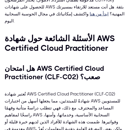
مدعومة بضمان استرداد الأموال، يختار المرشحون CBTProxy
للحصول على شهادات AWS بثقة. هل أنت مستعد للارتقاء بمسيرتك
المهنية؟
ابدأ من هنا
واكتشف إمكانياتك في مجال الحوسبة السحابية
اليوم.
الأسئلة الشائعة حول شهادة AWS
Certified Cloud Practitioner
هل امتحان AWS Certified Cloud
Practitioner (CLF-C02) صعب؟
تُعتبر شهادة AWS Certified Cloud Practitioner (CLF-C02)
شهادةً للمبتدئين، مما يجعلها أسهل من اختبارات AWS للمستويين
المساعد والمحترف. مع ذلك، فهي تتطلب دراسةً متأنية وفهمًا
راسخًا لمفاهيم AWS السحابية الأساسية، وخدماتها، وأمنها،
وفواتيرها. صُممت هذه الشهادة للأفراد الذين لديهم خبرة قليلة أو
معدومة في AWS، ولكن بعض المعرفة العامة بتقنية المعلومات تُعدّ