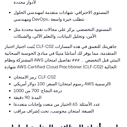
لأدوار محددة.
المستوى الاحترافي: شهادات متقدمة لمهندسي الحلول
ومهندسي DevOps، تتطلب خبرة واسعة.
المستوى التخصصي: يركز على مجالات تقنية محددة مثل
الأمن، وتحليل البيانات، والتعلم الآلي، والشبكات.
يُثبت اجتياز اختبار CLF-C02 جاهزيتك للتعمق في هذه المسارات
المتقدمة، مما يوفر لك أساسًا متينًا في مبادئ الحوسبة السحابية
المشتركة ونظام AWS البيئي قبل التخصص. ... ### تفاصيل امتحان
شهادة AWS Certified Cloud Practitioner (CLF-C02) الحالية:
رمز الامتحان: CLF-C02
السعر: 100 دولار أمريكي (رسوم امتحان AWS الرسمية)
درجة النجاح: 700 من 1000
المدة: 90 دقيقة
عدد الأسئلة: 65 (اختيار من متعدد وإجابات متعددة)
الصيغة: امتحان محوسب، تحت إشراف مراقب