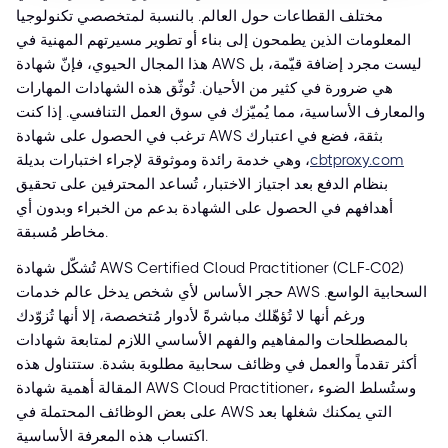
مختلف القطاعات حول العالم. بالنسبة لمتخصصي تكنولوجيا
المعلومات الذين يطمحون إلى بناء أو تطوير مسيرتهم المهنية في
هذا المجال الحيوي، فإنّ شهادة AWS ليست مجرد إضافة قيّمة، بل
هي ضرورة في كثير من الأحيان. تُوثّق هذه الشهادات المهارات
والمعارف الأساسية، مما يُميّزك في سوق العمل التنافسي. إذا كنت
ترغب في الحصول على شهادة AWS بثقة، فضع في اعتبارك
cbtproxy.com
، وهي خدمة رائدة وموثوقة لإجراء اختبارات بديلة
بنظام الدفع بعد اجتياز الاختبار، تُساعد المحترفين على تحقيق
أهدافهم في الحصول على الشهادة بدعم من الخبراء وبدون أي
مخاطر مُسبقة.
تُشكّل شهادة AWS Certified Cloud Practitioner (CLF-C02)
حجر الأساس لأي شخص يدخل عالم خدمات AWS السحابية الواسع.
ورغم أنها لا تُؤهّلك مباشرةً لأدوار مُتخصصة، إلا أنها تُزوّدك
بالمصطلحات والمفاهيم والفهم الأساسي اللازم لمتابعة شهادات
أكثر تقدماً والعمل في وظائف سحابية مطلوبة بشدة. ستتناول هذه
المقالة أهمية شهادة AWS Cloud Practitioner، وستُسلط الضوء
على بعض الوظائف المحتملة في AWS التي يمكنك شغلها بعد
اكتساب هذه المعرفة الأساسية.