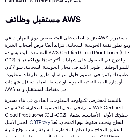
Certified Cloud Practitioner بثقة تامة.
مستقبل وظائف AWS
يتزايد الطلب على المتخصصين ذوي المهارات في AWS باستمرار.
ومع تطور تقنية الحوسبة السحابية، تتزايد أيضًا فرص أصحاب الخبرة
المعتمدة. البدء بشهادة AWS Certified Cloud Practitioner (CLF-
C02) والتدرج في الحصول على شهادات أكثر تقدمًا يؤهلكم تمامًا
للنمو الوظيفي طويل الأمد في مجال الحوسبة السحابية. سواءً كان
طموحك يكمن في تصميم حلول متينة، أو تطوير تطبيقات متطورة،
أو إدارة البنية التحتية الحيوية، أو تبسيط العمليات، فإن شهادات
AWS هي مفتاحك لمستقبلٍ واعد.
بالنسبة لمحترفي تكنولوجيا المعلومات الجادين في بناء مسيرة
مهنية في مجال الحوسبة السحابية، تُعدّ شهادة AWS Certified
Cloud Practitioner (CLF-C02) خطوتك الأولى الأساسية. لضمان
النجاح وتجنب ضغوط يوم الامتحان، يُعدّ
CBTProxy
الخيار الأمثل
لتحقيق النجاح. مع انعدام المخاطرة المسبقة ونسب نجاح مُثبتة