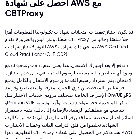
احصل على شهادة AWS مع
CBTProxy
قد يكون اجتياز تعقيدات امتحانات شهادات تكنولوجيا المعلومات أمرًا
صعبًا، ولكن ليس بالضرورة. تقدم CBTProxy حلاً سلسًا وخاليًا من
التوتر لاجتياز شهادات AWS، بما في ذلك شهادة AWS Certified
Cloud Practitioner (CLF-C02).
مع cbtproxy.com، لا تدفع إلا بعد اجتيازك الامتحان. هذا يعني عدم
وجود أي مخاطر مالية مسبقة لرسوم الخدمة. في حال عدم اجتيازك
الامتحان، يتم استرداد رسوم الخدمة ورسوم الامتحان بالكامل. يتمتع
فريقنا من المتخصصين ذوي الخبرة بمعرفة واسعة بصيغ وقواعد
الإشراف الخاصة بمختلف مزودي خدمات الاختبار مثل OnVUE وPSI
وPearson VUE. نوفر لكم خدمة حجز مواعيد سريعة وآمنة وسرية
تتناسب مع منطقتكم الزمنية. بالإضافة إلى ذلك، نقدم باستمرار
قسائم اختبار مخفضة، مما قد يوفر لكم ما يصل إلى 40% من تكاليف
الشهادة. تخلصوا من قلق الدراسة الذاتية وعقبات الاختبارات
التقليدية. دعوا CBTProxy تساعدكم في الحصول على شهادة AWS