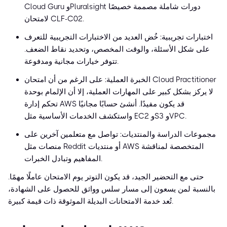
Cloud Guru وPluralsight دورات شاملة مصممة خصيصًا
لامتحان CLF-C02.
اختبارات تجريبية: خُض العديد من الاختبارات التجريبية للتعرف
على شكل الأسئلة، والوقت المخصص، وتحديد نقاط الضعف.
تتوفر خيارات مجانية ومدفوعة.
الخبرة العملية: على الرغم من أن امتحان Cloud Practitioner
لا يركز بشكل كبير على المهارات العملية، إلا أن الإلمام بوحدة
تحكم إدارة AWS قد يكون مفيدًا. أنشئ حسابًا مجانيًا
واستكشف الخدمات الأساسية مثل EC2 وS3 وVPC.
مجموعات الدراسة والمنتديات: تواصل مع متعلمين آخرين على
منصات مثل Reddit أو منتديات AWS المتخصصة لمناقشة
المفاهيم وتبادل الخبرات.
حتى مع التحضير الجيد، قد يكون التوتر يوم الامتحان عاملًا مهمًا.
بالنسبة لمن يسعون إلى مسار سلس وواثق للحصول على الشهادة،
تُعد خدمة الامتحانات البديلة الموثوقة ذات قيمة كبيرة.