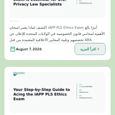
لماذا يُعدّ امتحان أخلاقيات IAPP PLS ضروريًا لمتخصصي قانون الخصوصية في الولايات المتحدة؟
اكتشف لماذا يعتبر امتحان IAPP PLS Ethics Exam أمرًا بالغ
الأهمية لمحامي قانون الخصوصية في الولايات المتحدة للإعلان عن
تخصصهم وتلبية المعايير الأخلاقية المعتمدة من قبل ABA.
اقرأ المزيد
August 7, 2026