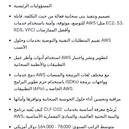
المسؤوليات الرئيسية:
تصميم وتنفيذ بنى سحابية فعالة من حيث التكلفة، قابلة
للتوسع، موثوقة، وآمنة باستخدام خدمات AWS (مثل EC2، S3،
RDS، VPC) وأفضل الممارسات.
تقييم المتطلبات التقنية والتوصية بخدمات وحلول AWS
الأنسب.
استخدام أدوات وأطر عمل AWS لتطوير ونشر واختبار
التطبيقات والأنظمة السحابية.
دمج خدمات AWS مع مختلف لغات البرمجة والمنصات
باستخدام حزم تطوير البرامج (SDKs) وواجهات برمجة
التطبيقات (APIs) الخاصة بـ AWS.
مراقبة وتحسين أداء حلول الحوسبة السحابية وتوافرها وأمانها.
كيف يُفيد برنامج CLF-C02: يُرسّخ معرفة أساسية بخدمات
AWS، والبنية التحتية العالمية، والمبادئ المعمارية الأساسية.
متوسط الراتب السنوي: 78,000 - 164,000 دولار أمريكي