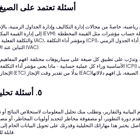
4. أسئلة تعتمد على الصيغ
اضية، خاصةً من مجالات إدارة التكاليف وإدارة الجداول الزمنية، بالإ
إلى إدارة القيمة المكتسبة (EVM). قد تشمل هذه الأسئلة حساب مؤشرات مثل القيمة المخططة (V
(EV)، والتكلف
التباين عند الإنجاز (VAC).
 وتدرّب على تطبيق كل صيغة على سيناريوهات مختلفة. افهم المفاهيم
الأساسية وراء كل عملية حسابية - ماذا يعني مؤشر أداء التكلفة (CPI) الأقل من 1.0؟ لماذا تستخدم تقدير وقت
٥. أسئلة تحليلية
وم البيانية والتقارير، وتطلب منك تحليل المعلومات لاستخلاص النتائج أو ت
يم تقدم دورة التطوير، أو مصفوفة مخاطر لتحديد أولويات المخاطر، أو مص
ل. يختبر هذا مهاراتك التحليلية وقدرتك على تحويل البيانات الخام إلى
قابلة للتنفيذ.