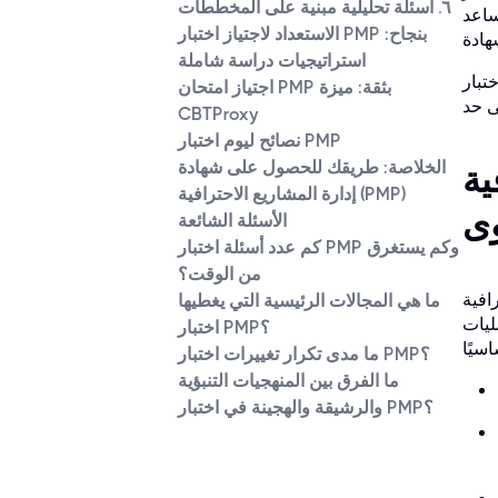
٦. أسئلة تحليلية مبنية على المخططات
لك الدفع فقط بعد حصولك على الشهادة.
الاستعداد لاجتياز اختبار PMP بنجاح:
استراتيجيات دراسة شاملة
 يُعد فهم
اجتياز امتحان PMP بثقة: ميزة
CBTProxy
نصائح ليوم اختبار PMP
الخلاصة: طريقك للحصول على شهادة
امة
إدارة المشاريع الاحترافية (PMP)
وى
الأسئلة الشائعة
كم عدد أسئلة اختبار PMP وكم يستغرق
من الوقت؟
واكب التطورات
ما هي المجالات الرئيسية التي يغطيها
ليات
اختبار PMP؟
ما مدى تكرار تغييرات اختبار PMP؟
ما الفرق بين المنهجيات التنبؤية
والرشيقة والهجينة في اختبار PMP؟