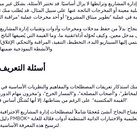
إدارة المشاريع وترابطها لا يزال أساسيًا. قد تختبر الأسئلة، بشكل غير مب
لية معينة أو المخرجات الناتجة عنها. على سبيل المثال، قد يُطلب منك ت
اح: بدلاً من حفظ مدخلات ومخرجات وأدوات وتقنيات إدارة المشاريع (ITTOs) بشكل منفصل، افهم
ل معين، وكيف تُحوّله أداة/تقنية ما، وما القيمة التي يُضيفها الناتج.
 إليها السيناريو (البدء، التخطيط، التنفيذ، المراقبة والتحكم، الإغلاق)
والأنشطة النموذجية ضمنها.
3. أسئلة التعريف
منك استذكار تعريفات المصطلحات والمفاهيم والنظريات الأساسية في إ
لمخاطر"، و"أصحاب المصلحة"، و"المسار الحرج"، و"مخزون مهام الدورة"
"القيمة المكتسبة". على الرغم من بساطتها، إلا أنها تُشكّل أساس فهمك.
فتاح النجاح: أنشئ مُعجمًا شاملاً لمصطلحات إدارة المشاريع الاحترافية (PMP). راجع بانتظام التعريفات الواردة في
دليل PMBOK® ودليل الممارسات الرشيقة. تُعدّ البطاقات التعليمية والاختبارات الذاتية المنتظمة أدوات فعّالة للغاية
لترسيخ هذه المعرفة الأساسية.