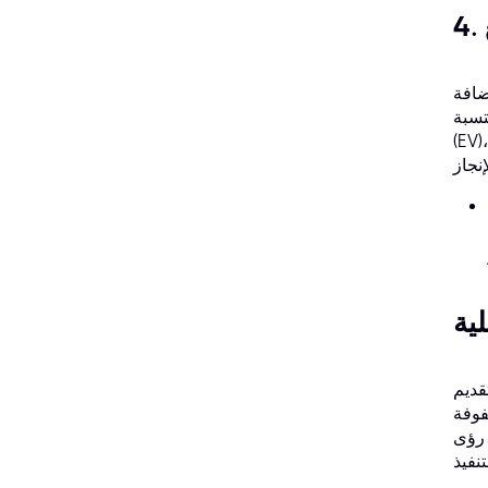
ضافة
P)، والقيمة المكتسبة
ة الفعلية (AC)، ومؤشر أداء التكلفة (CPI)، ومؤشر أداء الجدول الزمني (SPI)، وتقدير وقت الإنجاز (ETC)، أو
قديم
فوفة
 رؤى