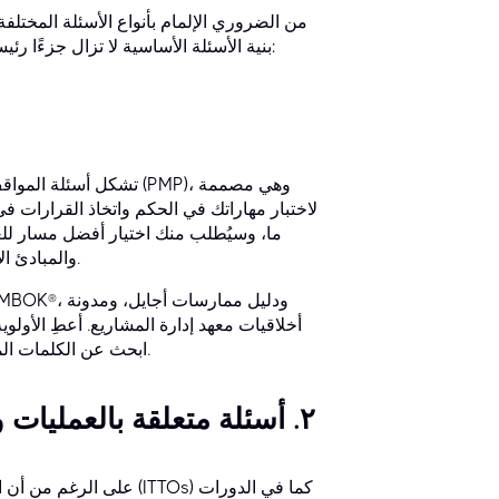
بنية الأسئلة الأساسية لا تزال جزءًا رئيسيًا من كيفية تقييم معرفتك. فيما يلي الأنواع الرئيسية للأسئلة التي ستواجهها:
لاختبار مهاراتك في الحكم واتخاذ القرارات
ما، وسيُطلب منك اختيار أفضل مسار للعم
عميقًا لأفضل ممارسات معهد إدارة المشاريع (PMI)، والمبادئ الأخلاقية، ومنهجية أجايل.
أخلاقيات معهد إدارة المشاريع. أعطِ الأول
ابحث عن الكلمات المفتاحية التي تشير إلى سياقات تنبؤية، أو أجايل، أو هجينة لتوجيه إجابتك.
٢. أسئلة متعلقة بالعمليات ومدخلات وأدوات وتقنيات ومخرجات المشروع
على الرغم من أن الامتح