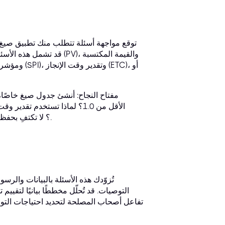
توقع مواجهة أسئلة تتطلب منك تطبيق صيغ ري
مفتاح النجاح: أنشئ جدول صيغ خاصًا،
الإنجاز (ETC) بدلًا من تقدير وقت الإنجاز (EAC)؟ لا تكتفِ بحفظ الصيغة، بل افهم دلالاتها.
تُزوّدك هذه الأسئلة بالبيانات والرس
التوصيات. قد تُحلّل مخططًا بيانيًا لتقي
تفاعل أصحاب المصلحة لتحديد احتياجات التواص