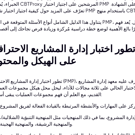
الخبراء، يُساعد CBTProxy المرشحين على اجتياز اختبار PMP بثقة، مما يضمن 
يتناول هذا الدليل الشامل أنواع الأسئلة المتوقعة في اختبار PMP، مُقدمًا رؤى واستراتيجيات للتحضير الفعال.
طور اختبار إدارة المشاريع الاحترافية (PMP): نظرة ع
على الهيكل والمحت
تطور اختبار إدارة المشاريع الاحترافية (PMP)، الذي يُشرف عليه معهد إدارة المشاريع (PMI)®، لي
اختبار الحالي على ثلاثة مجالات للأداء، ليحل محل هيكل مجموعات العم
القديم، مع العلم أن فهم مجموعات العمليات يبقى أساسيًا:
 التقنية لإدارة المشروع، بما في ذلك المنهجيات مثل المنهجية التنبؤية (الشلالية)،
والمنهجية الرشيقة، والمنهجية الهجينة.