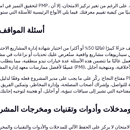
لتحقيق التميز في امتحان PMP، من الضروري الإلمام بأنواع الأسئلة المختلفة. على الرغم من تغير 
1. أسئلة المواقف
تشكل أسئلة المواقف جزءًا كبيرًا (غالبًا 50% أو أكثر) من اختبار شهادة إدارة المشاريع الاحترافية (PMP)،
 في سيناريوهات مشاريع واقعية. ستُعرض عليك تحديات أو نزاعات في م
ل. غالبًا ما تتضمن هذه الأسئلة عدة خيارات تبدو منطقية، مما يتطلب ف
مفتاح النجاح: ركّز على ما يجب على مدير المشروع فعله وفقًا لدليل PMBOK®، ودليل ممارسات أجايل، ومدونة
وية للتواصل، وإشراك أصحاب المصلحة، وإدارة المخاطر، وتمكين الفريق.
ان لا يركز على الحفظ الآلي للمدخلات والأدوات والتقنيات والمخرجات (ITTOs) كما في ال