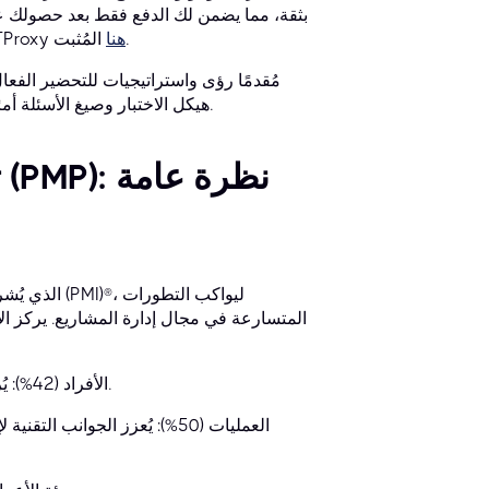
.
هنا
تعرّف على المزيد حول كيفية اجتياز اختبار شهادة PMP باستخدام منهج CBTProxy المُثبت
هيكل الاختبار وصيغ الأسئلة أمرًا بالغ الأهمية لوضع خطة دراسية مُركزة وزيادة فرص نجاحك إلى أقصى حد.
ت
المتسارعة في مجال إدارة المشاريع. يركز ال
الأفراد (42%): يُركز على المهارات والأنشطة المرتبطة بالقيادة الفعالة لفريق المشروع.
العمليات (50%): يُعزز الجوانب