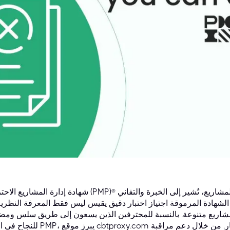
شهادة إدارة المشاريع الاحترافية (PMP)® معترف بها عالميًا كشهادة مرموقة لمديري المشاريع، تُشير إل
لشهادة المرموقة اجتياز اختبار دقيق يقيس ليس فقط المعرفة النظرية
 مشاريع متنوعة. بالنسبة للمحترفين الذين يسعون إلى طريق سلس وم
للنجاح في اختبار PMP، يبرز موقع cbtproxy.com كخدمة رائدة وموثوقة للدفع بعد اج