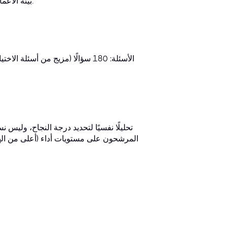
بيئة الأعمال (8%): يُسلط الضوء على العلاقة بين المشاريع واستراتيجية المؤسسة.
الأسئلة: 180 سؤالًا (مزيج من أسئ
المرشحون على مستويات أداء (أعلى من ا