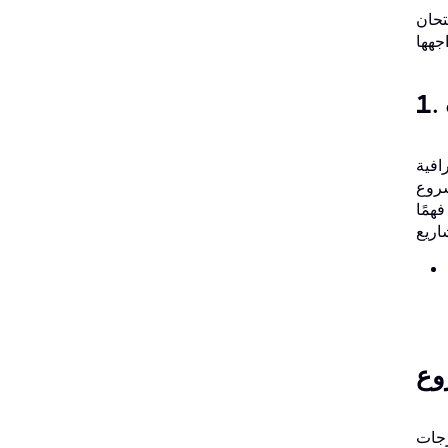
تركيز الامتحان، إلا أن
 وهي مصممة
شروع
همًا
دورات