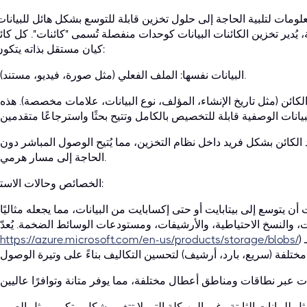
لومات لتلبية الحاجة إلى حلول تخزين قابلة للتوسع بشكل هائل للبيانات
 يُدير تخزين الكائنات البيانات كوحدات منفصلة تُسمى "كائنات". كل كائ
كيان مستقل بذاته يتكون من:
البيانات نفسها: الملف الفعلي (مثل صورة، فيديو، مستند).
كائن (مثل تاريخ الإنشاء، المؤلف، نوع البيانات، علامات مخصصة). هذه
د الكائن بشكل فريد داخل نظام التخزين، مما يُتيح الوصول المباشر دون
الحاجة إلى مسار هرمي.
الخصائص وحالات الاستخدام:
 أن يتوسع إلى بيتابايت أو حتى إكسابايت من البيانات، مما يجعله مثاليًا
) مكافئًا لـ Azure، حيث يُقدّم مستويات وصول
https://azure.microsoft.com/en-us/products/storage/blobs/
ناءً على وتيرة الوصول.
لأمثل للبيانات الثابتة وغير المهيكلة التي لا تتغير بشكل متكرر، مثل الصور