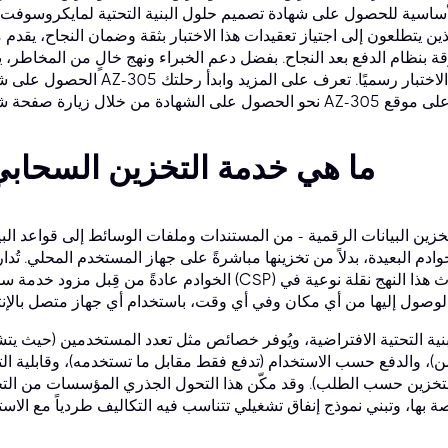
سية للحصول على شهادة تصميم حلول البنية التحتية لمايكروسوفت أزور (-305
تطلعون إلى اجتياز تعقيدات هذا الاختبار بثقة وضمان النجاح، يقدم موقع cbtproxy.com خدمة 
بنظام الدفع بعد النجاح. بفضل دعم الخبراء ونهج خالٍ من المخاطر، يمكّن CBTProxy المرشح
الحصول على شهادة AZ-305 بثقة، ويضمن لهم الدفع فقط بعد اجتيازهم الاختبار رسميًا. ت
ما هي خدمة التخزين السحاب
خزين البيانات الرقمية - من المستندات وملفات الوسائط إلى قواعد البي
دم البعيدة، بدلاً من تخزينها مباشرةً على جهاز المستخدم المحلي. تُدار
الخوادم عادةً من قِبل مزود خدمة سحابية (CSP) ويتم توفيرها عبر شبكة، غالباً الإنترنت. يُحدث هذا النهج 
نية التحتية الافتراضية، ويُوفر خصائص مثل تعدد المستخدمين (حيث يت
ن)، والدفع حسب الاستخدام (تدفع فقط مقابل ما تستخدمه)، وقابلية ال
 التخزين حسب الطلب). وقد مكّن هذا التحول الجذري المؤسسات من ال