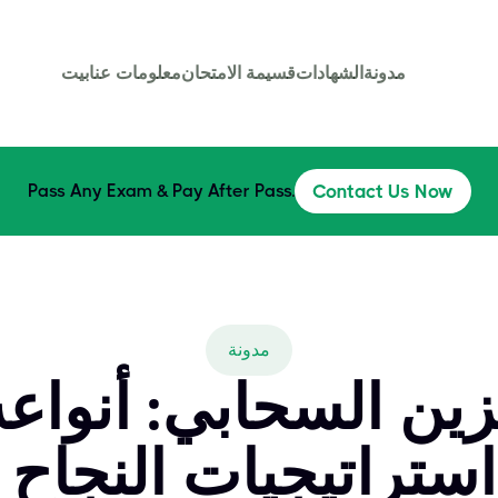
مدونة
الشهادات
قسيمة الامتحان
معلومات عنا
بيت
Pass Any Exam & Pay After Pass.
Contact Us Now
مدونة
زين السحابي: أنواع
استراتيجيات النجاح