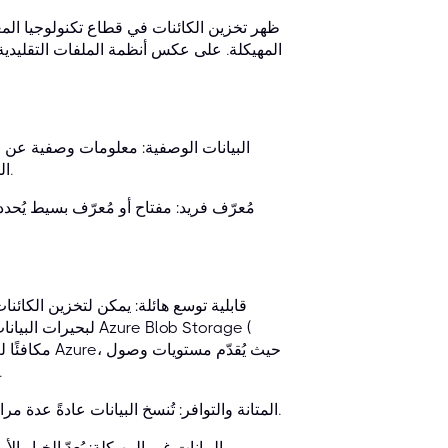
ظهر تخزين الكائنات في قطاع تكنولوجيا المع
المهيكلة. على عكس أنظمة الملفات التقليدية،
البيانات الوصفية: معلومات وصفية عن ال
البيانات الوصفية قابلة للتخصيص بالكامل وتتيح بحثًا واسترجاعًا متقدمين.
مُعرّف فريد: مفتاح أو مُعرّف بسيط يُحد
قابلية توسع هائلة: يمكن لتخزين الكائنات
لبحيرات البيانات، والنسخ الاحتياطية، والأرشيفات، ومستودعات الوسائط الضخمة. يُعدّ Azure Blob Storage (
مختلفة (سريع، بارد، أرشيف) لتحسين التكاليف ب
المتانة والتوافر: تُنسخ البيانات عادةً عدة مرات عبر نطاقات ومناطق أعطال مختلفة، مما يوفر متانة وتوافرًا عاليين.
البيانات غير المهيكلة: يُعدّ الخيار ا