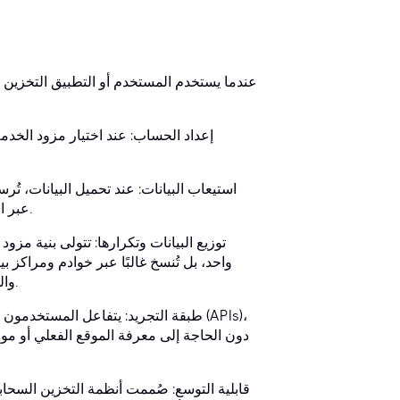
عندما يستخدم المستخدم أو التطبيق التخزين ا
إعداد الحساب: عند اختيار مزود الخدمة
استيعاب البيانات: عند تحميل البيانات، تُر
النقل غالبًا عبر بروتوكولات آمنة وواجهات برمجة تطبيقات (APIs) عبر الويب.
توزيع البيانات وتكرارها: تتولى بنية مزود
واحد، بل تُنسخ غالبًا عبر خوادم ومراكز 
والمتانة. يحمي هذا النسخ من أعطال الأجهزة وانقطاعات الخدمة الإقليمية.
طبقة التجريد: يتفاعل المستخدمون مع 
دون الحاجة إلى معرفة الموقع الفعلي أو موا
قابلية التوسع: صُممت أنظمة التخزين السحابي