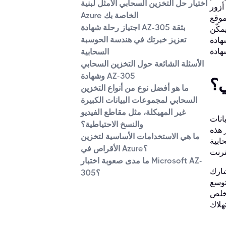
اختيار حل التخزين السحابي الأمثل لبنية
AZ).
Azure الخاصة بك
اختبار
اجتياز رحلة شهادة AZ-305 بثقة
ين من
تعزيز خبرتك في هندسة الحوسبة
عرف على المزيد وابدأ رحلتك
السحابية
الأسئلة الشائعة حول التخزين السحابي
وشهادة AZ-305
ي؟
ما هو أفضل نوع من أنواع التخزين
السحابي لمجموعات البيانات الكبيرة
غير المهيكلة، مثل مقاطع الفيديو
انات
والنسخ الاحتياطية؟
 هذه
ما هي الاستخدامات الأساسية لتخزين
نقلة نوعية في
الأقراص في Azure؟
ما مدى صعوبة اختبار Microsoft AZ-
شارك
305؟
توسع
تخلص