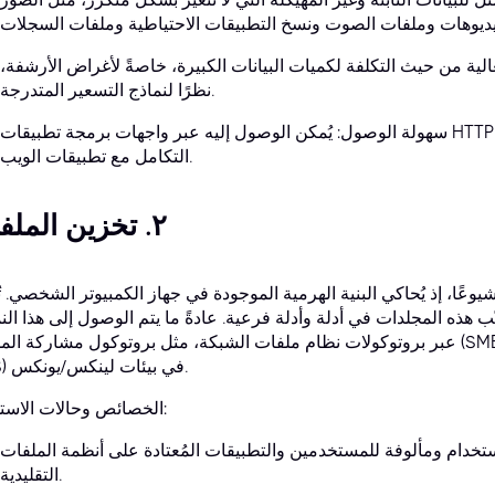
 فعالية من حيث التكلفة لكميات البيانات الكبيرة، خاصةً لأغراض الأرشفة،
نظرًا لنماذج التسعير المتدرجة.
سهولة الوصول: يُمكن الوصول إليه عبر واجهات برمجة تطبيقات HTTP/S، مما يجعله متاحًا عبر الإنترنت وسهل
التكامل مع تطبيقات الويب.
٢. تخزين الملفات
شيوعًا، إذ يُحاكي البنية الهرمية الموجودة في جهاز الكمبيوتر الشخصي. تُ
ب هذه المجلدات في أدلة وأدلة فرعية. عادةً ما يتم الوصول إلى هذا الن
عبر بروتوكولات نظام ملفات الشبكة، مثل بروتوكول مشاركة الملفات (SMB) في بيئات ويندوز، أو نظام ملفات
(NFS) في بيئات لينكس/يونكس.
الخصائص وحالات الاستخدام:
ستخدام ومألوفة للمستخدمين والتطبيقات المُعتادة على أنظمة الملفات
التقليدية.