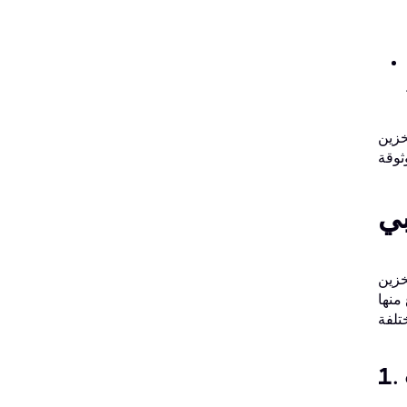
خزين
بي
خزين
منها