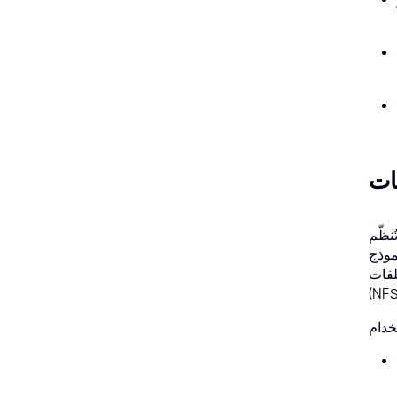
نظّم
موذج
 الشبكة