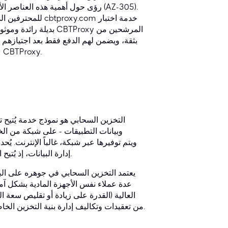
رؤى حول أهمية هذه العناصر الأسا
للمحترفين الذين ي
بديلة رائدة وموثوقة 
نحو الحصول على الشهادة من خلال زيارة صفحة شهادة AZ-305 على موقع CBTProxy.
التخزين السحابي هو نموذج خدمة يُتيح ت
وبيانات التطبيقات - على شبكة من الخوا
إدارة البيانات، إذ يُتيح الوصول إليها من أي مكان وفي أي وقت، باستخدام أي جهاز متصل بالإنترنت.
يعتمد التخزين السحابي في جوهره على الب
عدة عملاء نفس الأجهزة المادية بشكل آم
العالية (القدرة على زيادة أو تقليص سعة
من تعقيدات وتكاليف إدارة بنية التخزين الخاصة بها، وتبني نموذج إنفاق تشغيلي تتناسب فيه التكاليف طردياً مع الاستهلاك.