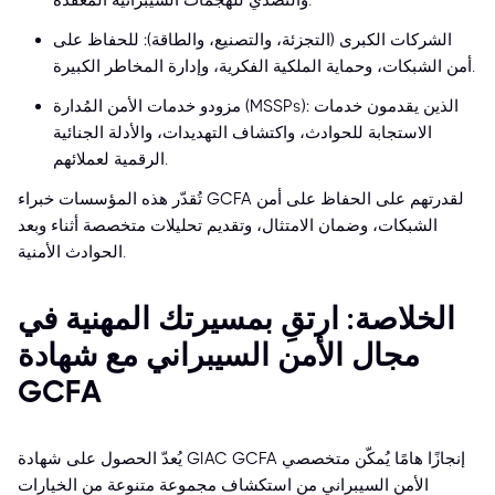
والتصدي للهجمات السيبرانية المعقدة.
الشركات الكبرى (التجزئة، والتصنيع، والطاقة): للحفاظ على
أمن الشبكات، وحماية الملكية الفكرية، وإدارة المخاطر الكبيرة.
مزودو خدمات الأمن المُدارة (MSSPs): الذين يقدمون خدمات
الاستجابة للحوادث، واكتشاف التهديدات، والأدلة الجنائية
الرقمية لعملائهم.
تُقدّر هذه المؤسسات خبراء GCFA لقدرتهم على الحفاظ على أمن
الشبكات، وضمان الامتثال، وتقديم تحليلات متخصصة أثناء وبعد
الحوادث الأمنية.
الخلاصة: ارتقِ بمسيرتك المهنية في
مجال الأمن السيبراني مع شهادة
GCFA
يُعدّ الحصول على شهادة GIAC GCFA إنجازًا هامًا يُمكّن متخصصي
الأمن السيبراني من استكشاف مجموعة متنوعة من الخيارات