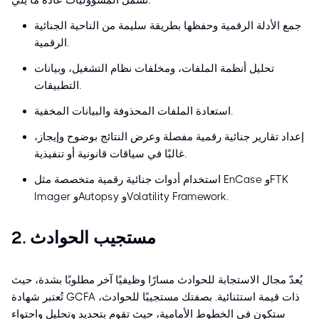
تشمل المسؤوليات عادةً ما يلي:
جمع الأدلة الرقمية وحفظها بطريقة سليمة من الناحية الجنائية
الرقمية.
تحليل أنظمة الملفات، ومخلفات نظام التشغيل، وبيانات
التطبيقات.
استعادة الملفات المحذوفة والبيانات المخفية.
إعداد تقارير جنائية رقمية مفصلة وعرض النتائج بوضوح وإيجاز،
غالبًا في سياقات قانونية أو تنفيذية.
استخدام أدوات جنائية رقمية متخصصة مثل EnCase وFTK
Imager وAutopsy وVolatility Framework.
2. مستجيب الحوادث
يُعدّ مجال الاستجابة للحوادث مسارًا وظيفيًا آخر مطلوبًا بشدة، حيث
تُعتبر شهادة GCFA ذات قيمة استثنائية. بصفتك مستجيبًا للحوادث،
ستكون في الخطوط الأمامية، حيث تقوم بتحديد وتحليل واحتواء