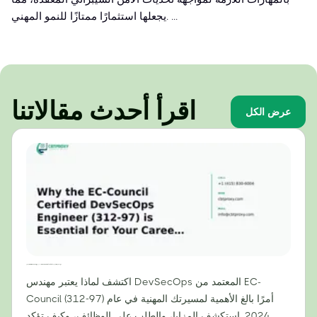
يجعلها استثمارًا ممتازًا للنمو المهني. ...
اقرأ أحدث مقالاتنا
عرض الكل
لماذا تُعدّ شهادة مهندس DevSecOps المعتمدة من EC-Council (312-97) ضرورية لمسيرتك المهنية في عام 2024
اكتشف لماذا يعتبر مهندس DevSecOps المعتمد من EC-
Council (312-97) أمرًا بالغ الأهمية لمسيرتك المهنية في عام
2024. استكشف المزايا، والطلب على الوظائف، وكيف تؤكد