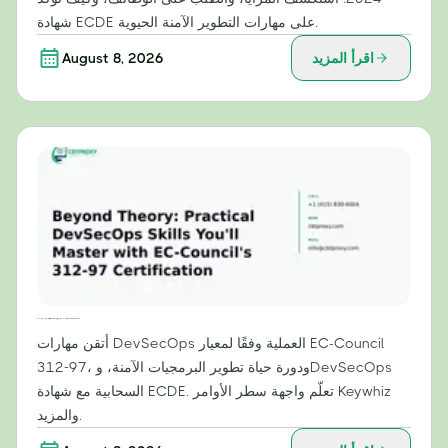
شهادة ECDE على مهارات التطوير الآمنة الحيوية.
اقرأ المزيد
August 8, 2026
ما وراء النظرية: مهارات عملية في مجال DevSecOps ستتقنها من خلال شهادة EC-Council 312-97
أتقن مهارات DevSecOps العملية وفقًا لمعيار EC-Council
312-97، ودورة حياة تطوير البرمجيات الآمنة، وDevSecOps
السحابية مع شهادة ECDE. تعلّم واجهة سطر الأوامر Keywhiz
والمزيد.