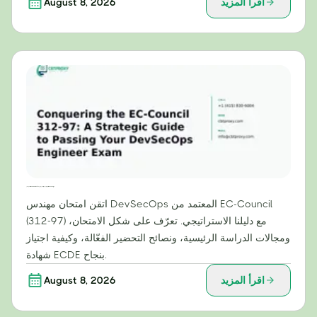
اقرأ المزيد
August 8, 2026
التغلب على امتحان EC-Council 312-97: دليل استراتيجي لاجتياز امتحان مهندس DevSecOps
اتقن امتحان مهندس DevSecOps المعتمد من EC-Council
(312-97) مع دليلنا الاستراتيجي. تعرّف على شكل الامتحان،
ومجالات الدراسة الرئيسية، ونصائح التحضير الفعّالة، وكيفية اجتياز
شهادة ECDE بنجاح.
اقرأ المزيد
August 8, 2026