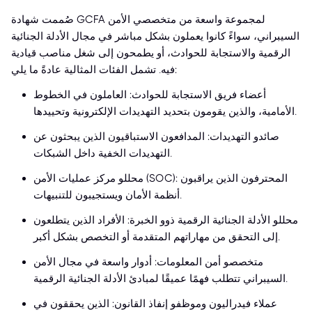
صُممت شهادة GCFA لمجموعة واسعة من متخصصي الأمن
السيبراني، سواءً كانوا يعملون بشكل مباشر في مجال الأدلة الجنائية
الرقمية والاستجابة للحوادث، أو يطمحون إلى شغل مناصب قيادية
فيه. تشمل الفئات المثالية عادةً ما يلي:
أعضاء فريق الاستجابة للحوادث: العاملون في الخطوط
الأمامية، والذين يقومون بتحديد التهديدات الإلكترونية وتحييدها.
صائدو التهديدات: المدافعون الاستباقيون الذين يبحثون عن
التهديدات الخفية داخل الشبكات.
محللو مركز عمليات الأمن (SOC): المحترفون الذين يراقبون
أنظمة الأمان ويستجيبون للتنبيهات.
محللو الأدلة الجنائية الرقمية ذوو الخبرة: الأفراد الذين يتطلعون
إلى التحقق من مهاراتهم المتقدمة أو التخصص بشكل أكبر.
متخصصو أمن المعلومات: أدوار واسعة في مجال الأمن
السيبراني تتطلب فهمًا عميقًا لمبادئ الأدلة الجنائية الرقمية.
عملاء فيدراليون وموظفو إنفاذ القانون: الذين يحققون في