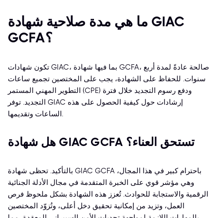
ما هي مدة صلاحية شهادة GIAC
GCFA؟
تكون شهادات GIAC، بما فيها شهادة GCFA، صالحة عادةً لمدة أربع
سنوات. للحفاظ على الشهادة، يجب على المختصين تجميع ساعات
التطوير المهني المستمر (CPE) ودفع رسوم التجديد خلال فترة
التجديد. توفر GIAC إرشادات حول كيفية الحصول على هذه
الساعات وتقديمها.
هل شهادة GIAC GCFA تستحق العناء؟
بالتأكيد. تحظى شهادة GIAC GCFA باحترام كبير في هذا المجال،
وهي مؤشر قوي على الخبرة المتقدمة في مجال الأدلة الجنائية
الرقمية والاستجابة للحوادث. تُعزز هذه الشهادة بشكل ملحوظ فرص
العمل، وتزيد من إمكانية تحقيق دخل أعلى، وتُزوّد المختصين
بالمهارات اللازمة لمواجهة تحديات الأمن السيبراني المعقدة، مما