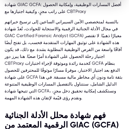
شهادة GIAC GCFA: أفضل المسارات الوظيفية، وإمكانية الحصول
على راتب مجزٍ، وكيفية اجتيازها مع CBTProxy
بالنسبة لمتخصصي الأمن السيبراني الساعين إلى ترسيخ خبراتهم
في مجال الأدلة الجنائية الرقمية والاستجابة للحوادث، تُعدّ شهادة
GIAC Certified Forensic Analyst (GCFA) معيارًا ذهبيًا. لا تقتصر
هذه الشهادة على توثيق المهارات المتقدمة فحسب، بل تفتح أيضًا
آفاقًا واسعة من الفرص الوظيفية المطلوبة بشدة. مع ذلك، قد يكون
اجتياز رحلة الحصول على الشهادة أمرًا صعبًا. هنا يبرز دور
CBTProxy كخدمة رائدة وموثوقة لإجراء اختبارات GCFA بنظام
الدفع بعد اجتياز الاختبار، موفرةً مسارًا موثوقًا للمحترفين للحصول
على شهادة GCFA بثقة تامة ودون أي مخاطر مالية مسبقة. في هذا
الدليل الشامل، سنتناول بالتفصيل المسارات الوظيفية المتنوعة
التي تتيحها شهادة GCFA، ونستكشف إمكانية تحقيق دخل مجزٍ،
ونقدم رؤى قيّمة لإتقان هذه الشهادة المهمة.
فهم شهادة محلل الأدلة الجنائية
الرقمية المعتمد من GIAC (GCFA)