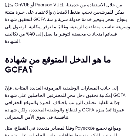
(مثل OnVUE أو Pearson VUE). من خلال الاستفادة من خدمتنا،
يمكن للمرشحين تجنب ضغط الامتحان والاعتماد على خبرة مثبتة
لتحقيق شهادة GCFA بنجاح. نفخر بتوفير خدمة جدولة سرية وآمنة
وسريعة تناسب منطقتك الزمنية، وغالبًا ما نوفر إمكانية الوصول إلى
قسائم امتحانات مخفضة لتوفير ما يصل إلى 40% من تكاليف
الشهادة.
ما هو الدخل المتوقع من شهادة
GCFA؟
إلى جانب المسارات الوظيفية المرموقة العديدة المتاحة، فإنّ
إمكانية تحقيق دخل مجزٍ للمحترفين الحاصلين على شهادة GCFA
جذابة للغاية. تختلف الرواتب باختلاف الخبرة والموقع الجغرافي
والقطاع والوظيفة المحددة، ولكن شهادة GCFA عمومًا تُعدّ ميزة
تنافسية في سوق الأمن السيبراني.
وفقًا لمصادر متعددة في القطاع، مثل Payscale ومواقع تجميع
الرواتب، إليكم متوسط نطاقات رواتب الحاصلين على شهادة