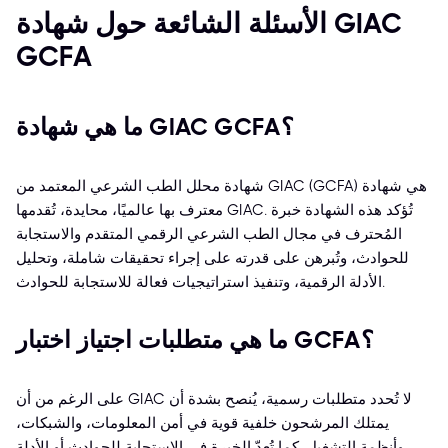
الأسئلة الشائعة حول شهادة GIAC
GCFA
ما هي شهادة GIAC GCFA؟
شهادة محلل الطب الشرعي المعتمد من GIAC (GCFA) هي شهادة
معترف بها عالميًا، محايدة، تُقدمها GIAC. تُؤكد هذه الشهادة خبرة
المُحترف في مجال الطب الشرعي الرقمي المتقدم والاستجابة
للحوادث، وتُبرهن على قدرته على إجراء تحقيقات شاملة، وتحليل
الأدلة الرقمية، وتنفيذ استراتيجيات فعالة للاستجابة للحوادث.
ما هي متطلبات اجتياز اختبار GCFA؟
على الرغم من أن GIAC لا تُحدد متطلبات رسمية، يُنصح بشدة أن
يمتلك المرشحون خلفية قوية في أمن المعلومات، والشبكات،
وأنظمة التشغيل. كما تُعدّ الخبرة في الاستجابة للحوادث أو الأدلة