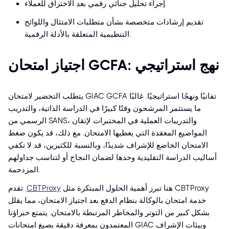
إجراء تحليل جنائي رقمي بعد الاختراق للعملاء.
تقديم إرشادات متخصصة بشأن متطلبات الامتثال واللوائح
التنظيمية المتعلقة بالأدلة الرقمية.
اجتياز امتحان GCFA: نهج استراتيجي
يتطلب التحضير لامتحان GIAC GCFA تفانيًا ونهجًا استراتيجيًا. غالبًا
ما يستثمر المرشحون وقتًا كبيرًا في الدراسة الذاتية، والتدريب
الرسمي من SANS، والتدريبات العملية في المختبرات لإتقان
المواضيع المعقدة التي يغطيها الامتحان. مع ذلك، قد يكون ضغط
الامتحان الخاضع للإشراف شديدًا، وبالنسبة للكثيرين، قد لا تكفي
أساليب الدراسة التقليدية وحدها لضمان النجاح أو لتناسب جداولهم
المزدحمة.
هنا تبرز أهمية الحلول المبتكرة مثل
CBTProxy
. تقدم CBTProxy
خدمة امتحان بالوكالة بنظام الدفع بعد اجتياز الامتحان، مما يقلل
بشكل كبير من التوتر والمخاطر المرتبطة بالامتحان. يتمتع خبراؤنا
المعتمدون بمعرفة دقيقة بصيغ امتحانات GIAC وبيئات الإشراف