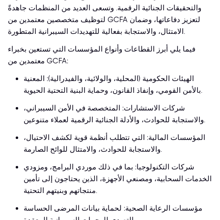
والتحقيقات الجنائية الرقمية. وتسعى العديد من المنظمات جاهدةً
لتوظيف متخصصين معتمدين من GCFA لتعزيز دفاعاتها، وضمان
الامتثال، والاستجابة بفعالية للتهديدات السيبرانية المتطورة.
فيما يلي أبرز القطاعات وأنواع المؤسسات التي تستعين بخبراء
معتمدين من GCFA:
الهيئات الحكومية (المحلية، والولائية، والفيدرالية): المعنية
بالأمن القومي، وإنفاذ القانون، وحماية البنية التحتية الحيوية.
شركات الاستشارات: المتخصصة في الأمن السيبراني،
والاستجابة للحوادث، والأدلة الجنائية الرقمية لعملاء متنوعين.
المؤسسات المالية: التي تتطلب أنظمة قوية لكشف الاحتيال،
والاستجابة للحوادث، والامتثال للوائح الصارمة.
شركات التكنولوجيا: بما في ذلك موردي البرامج، ومزودي
الخدمات السحابية، ومصنعي الأجهزة، الذين يحتاجون إلى تأمين
منتجاتهم وبنيتهم التحتية.
مؤسسات الرعاية الصحية: لحماية بيانات المرضى الحساسة