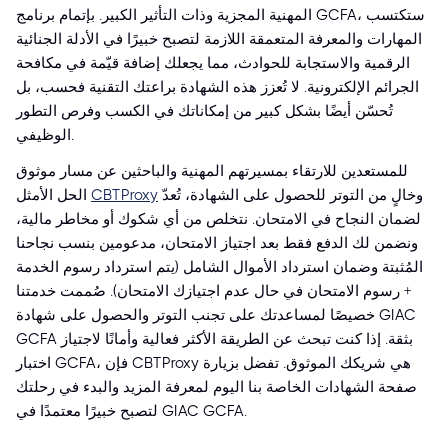
المهنية المجزية وذات التأثير الكبير. بإتمام برنامج GCFA، ستكتسب
المهارات والمعرفة المتعمقة اللازمة لتصبح خبيرًا في الأدلة الجنائية
الرقمية والاستجابة للحوادث، مما يجعلك إضافة قيّمة في مكافحة
الجرائم الإلكترونية. لا تُعزز هذه الشهادة براعتك التقنية فحسب، بل
تُحسّن أيضًا بشكل كبير من إمكاناتك في الكسب وفرص التطور
الوظيفي.
للمستعدين للارتقاء بمسيرتهم المهنية والباحثين عن مسار موثوق
وخالٍ من التوتر للحصول على الشهادة، تُعدّ
CBTProxy
الحل الأمثل
لضمان النجاح في الامتحان. نتخلص من أي شكوك أو مخاطر مالية،
ونضمن لك الدفع فقط بعد اجتياز الامتحان، مدعومين بنسب نجاحنا
المُثبتة وضمان استرداد الأموال الشامل (يتم استرداد رسوم الخدمة
+ رسوم الامتحان في حال عدم اجتيازك الامتحان). صُممت خدمتنا
خصيصًا لمساعدتك على تجنب التوتر والحصول على شهادة GIAC
GCFA بثقة. إذا كنت تبحث عن الطريقة الأكثر فعالية وأمانًا لاجتياز
اختبار GCFA، فإن CBTProxy هي شريكك الموثوق. تفضل بزيارة
صفحة الشهادات الخاصة بنا اليوم لمعرفة المزيد والبدء في رحلتك
لتصبح خبيرًا معتمدًا في GIAC GCFA.