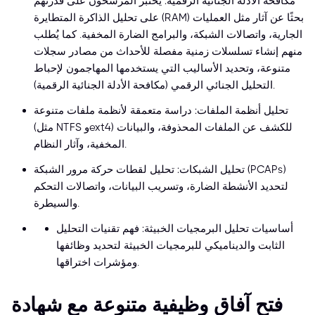
مكافحة الأدلة الجنائية الرقمية: يُختبر المرشحون على قدرتهم
على تحليل الذاكرة المتطايرة (RAM) بحثًا عن آثار مثل العمليات
الجارية، واتصالات الشبكة، والبرامج الضارة المخفية. كما يُطلب
منهم إنشاء تسلسلات زمنية مفصلة للأحداث من مصادر سجلات
متنوعة، وتحديد الأساليب التي يستخدمها المهاجمون لإحباط
التحليل الجنائي الرقمي (مكافحة الأدلة الجنائية الرقمية).
تحليل أنظمة الملفات: دراسة متعمقة لأنظمة ملفات متنوعة
(مثل NTFS وext4) للكشف عن الملفات المحذوفة، والبيانات
المخفية، وآثار النظام.
تحليل الشبكات: تحليل لقطات حركة مرور الشبكة (PCAPs)
لتحديد الأنشطة الضارة، وتسريب البيانات، واتصالات التحكم
والسيطرة.
أساسيات تحليل البرمجيات الخبيثة: فهم تقنيات التحليل
الثابت والديناميكي للبرمجيات الخبيثة لتحديد وظائفها
ومؤشرات اختراقها.
فتح آفاق وظيفية متنوعة مع شهادة