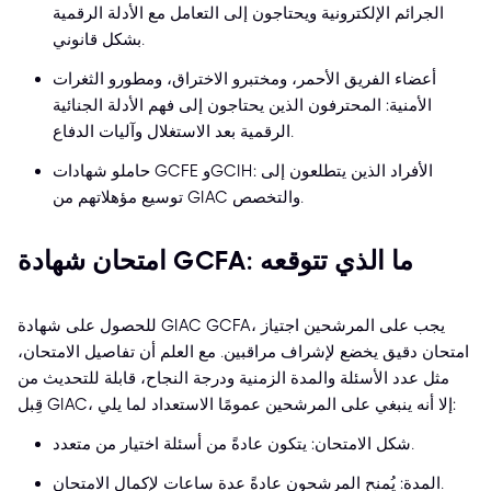
الجرائم الإلكترونية ويحتاجون إلى التعامل مع الأدلة الرقمية
بشكل قانوني.
أعضاء الفريق الأحمر، ومختبرو الاختراق، ومطورو الثغرات
الأمنية: المحترفون الذين يحتاجون إلى فهم الأدلة الجنائية
الرقمية بعد الاستغلال وآليات الدفاع.
حاملو شهادات GCFE وGCIH: الأفراد الذين يتطلعون إلى
توسيع مؤهلاتهم من GIAC والتخصص.
امتحان شهادة GCFA: ما الذي تتوقعه
للحصول على شهادة GIAC GCFA، يجب على المرشحين اجتياز
امتحان دقيق يخضع لإشراف مراقبين. مع العلم أن تفاصيل الامتحان،
مثل عدد الأسئلة والمدة الزمنية ودرجة النجاح، قابلة للتحديث من
قِبل GIAC، إلا أنه ينبغي على المرشحين عمومًا الاستعداد لما يلي:
شكل الامتحان: يتكون عادةً من أسئلة اختيار من متعدد.
المدة: يُمنح المرشحون عادةً عدة ساعات لإكمال الامتحان.