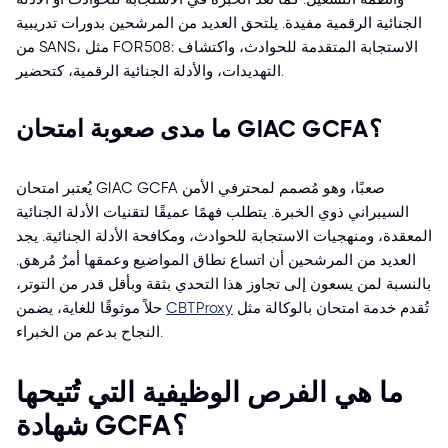
الجنائية الرقمية مفيدة. يلتحق العديد من المرشحين بدورات تدريبية
من SANS، مثل FOR508: الاستجابة المتقدمة للحوادث، واكتشاف
التهديدات، والأدلة الجنائية الرقمية، كتحضير.
ما مدى صعوبة امتحان GIAC GCFA؟
يُعتبر امتحان GIAC GCFA صعبًا، وهو مُصمم لمحترفي الأمن
السيبراني ذوي الخبرة. يتطلب فهمًا عميقًا لتقنيات الأدلة الجنائية
المعقدة، ومنهجيات الاستجابة للحوادث، ومكافحة الأدلة الجنائية. يجد
العديد من المرشحين أن اتساع نطاق المواضيع وعمقها أمرٌ مُرهق.
بالنسبة لمن يسعون إلى تجاوز هذا التحدي بثقة وبأقل قدر من التوتر،
تُقدم خدمة امتحان بالوكالة مثل
CBTProxy
حلاً موثوقًا للغاية، يضمن
النجاح بدعم من الخبراء.
ما هي الفرص الوظيفية التي تُتيحها
شهادة GCFA؟