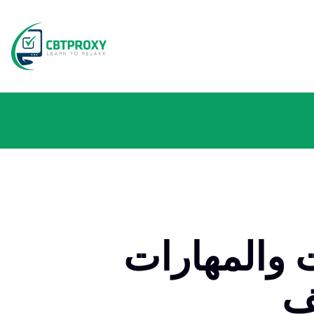
 والمهارات
ف