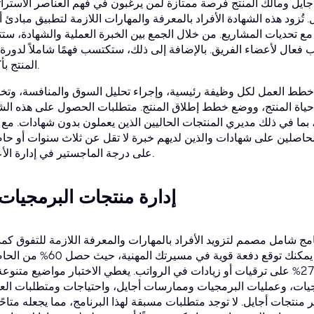
 أجايل ومالك المنتج فرصة ممتازة لمن يرغبون في فهم العناصر الاسترات
. تُزود هذه الشهادة الأفراد بالمعرفة والمهارات اللازمة لتطبيق مبادئ أ
ع تحديات المشاريع. من خلال الجمع بين الخبرة العملية والشهادة، ست
 فعال لأعضاء الفريق. بالإضافة إلى ذلك، ستكتسب فهمًا شاملاً لدورة 
المنتج بأكملها.
خطط العمل لكل وظيفة رئيسية، وإجراء تحليل السوق والمنافسة، وت
ياة المنتج، ووضع خطط إطلاق المنتج. متطلبات الحصول على هذه الش
ما في ذلك مديري المنتجات الحاليين الذين يعملون بدون شهادات. مع 
الحاصلين على شهادات والذين لديهم خبرة لا تقل عن ثلاث سنوات أو حا
على درجة الماجستير في إدارة الأعمال.
3. إدارة منتجات البرمجيات
مج شامل مصمم لتزويد الأفراد بالمهارات والمعرفة اللازمة للتفوق كم
منتجات برمجيات. مع شهادة في هذا المجال، يمكنك توقع دفعة قوية في مسيرتك 
على الشهادة على وظائف جديدة، وحصل 27% على ترقيات أو زيادات في الرواتب. يغطي الاختبار مواضيع متنو
يات، وعمليات البرمجيات وممارسات أجايل، واحتياجات ومتطلبات العم
نتجات أجايل. لا توجد متطلبات مسبقة لهذا البرنامج، مما يجعله متاحًا