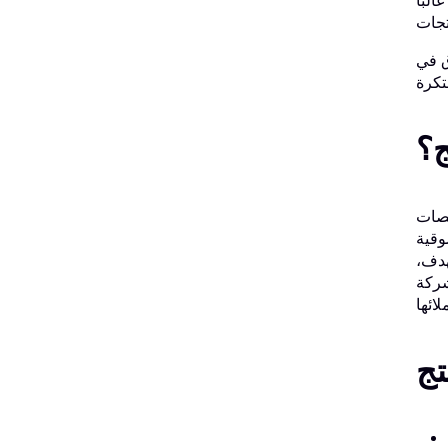
لبًا
ق في
ج؟
صصات
وقية
هدف،
شركة