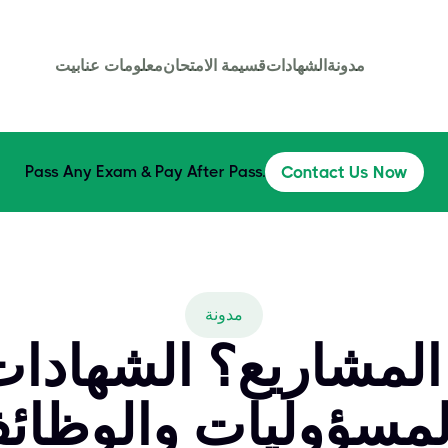
مدونة
الشهادات
قسيمة الامتحان
معلومات عنا
بيت
Pass Any Exam & Pay After Pass.
Contact Us Now
مدونة
 المشاريع؟ الشهادات
لمسؤوليات والوظائ