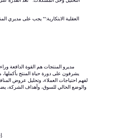
التحليل وحل المشكلات:** تُعدّ القدرة عل
العقلية الابتكارية:** يجب على مديري الم
مديرو المنتجات هم القوة الدافعة ورا
يشرفون على دورة حياة المنتج بأكملها، من 
لفهم احتياجات العملاء، وتحليل عروض المنا
والوضع الحالي للسوق، وأهداف الشركة، يضمن م
إجراء تحليل شامل للسوق لجمع معلومات قيّمة عن العملاء والمنافسين.