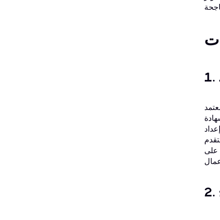
ات
ات (AIPMM)، هي
هادة
عداد
تقدم
صلين على