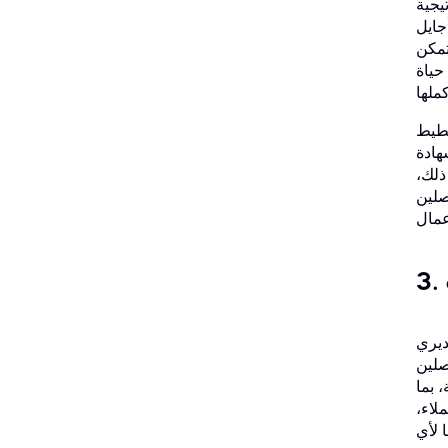
يجية
جايل
تمكن
حياة
خطيط
هادة
ذلك،
صلين
ديري
المهنية، حيث حصل 60% من الحاصلين
عة، بما
لاء،
 لأي