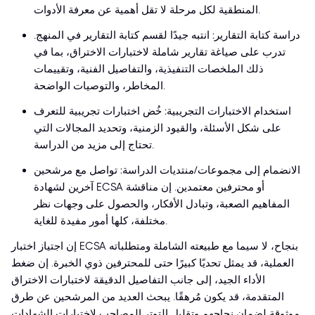
المنطقية لكل مرحلة لا تقل أهمية عن معرفة الأدوات.
دراسة كتابة التقارير: انتبه جيدًا لقسم كتابة التقارير في المنهج.
تدرب على صياغة تقارير شاملة لاختبارات الاختراق، بما في
ذلك الملخصات التنفيذية، والتفاصيل الفنية، وتقييمات
المخاطر، والتوصيات الواضحة.
استخدام الاختبارات التجريبية: خُض اختبارات تجريبية للتعرف
على شكل الأسئلة، والقيود الزمنية، وتحديد المجالات التي
تحتاج إلى مزيد من الدراسة.
الانضمام إلى مجموعات/منتديات الدراسة: تواصل مع مرشحين
آخرين لشهادة ECSA أو محترفين معتمدين. إن مناقشة
المفاهيم الصعبة، وتبادل الأفكار، والحصول على وجهات نظر
مختلفة، كلها أمور مفيدة للغاية.
إن اجتياز اختبار ECSA بنجاح، لا سيما مع طبيعته الشاملة ومتطلباته
العملية، قد يمثل تحديًا كبيرًا حتى للمحترفين ذوي الخبرة. إن ضغط
الأداء الجيد، إلى جانب التفاصيل الدقيقة لاختبارات الاختراق
المتقدمة، قد يكون مُرهقًا. يبحث العديد من المرشحين عن طرق
موثوقة لضمان نجاحهم وتقليل التوتر المصاحب لاختبارات الشهادات