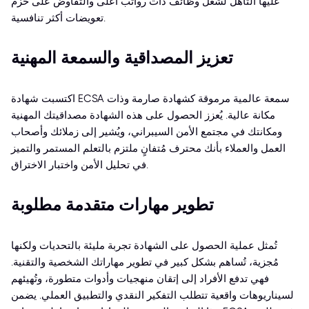
عليها التأهل لشغل وظائف ذات رواتب أعلى والتفاوض على حزم
تعويضات أكثر تنافسية.
تعزيز المصداقية والسمعة المهنية
اكتسبت شهادة ECSA سمعة عالمية مرموقة كشهادة صارمة وذات
مكانة عالية. يُعزز الحصول على هذه الشهادة مصداقيتك المهنية
ومكانتك في مجتمع الأمن السيبراني، ويُشير إلى زملائك وأصحاب
العمل والعملاء بأنك محترف مُتفانٍ ملتزم بالتعلم المستمر والتميز
في تحليل الأمن واختبار الاختراق.
تطوير مهارات متقدمة مطلوبة
تُمثل عملية الحصول على الشهادة تجربة مليئة بالتحديات ولكنها
مُجزية، تُساهم بشكل كبير في تطوير مهاراتك الشخصية والتقنية.
فهي تدفع الأفراد إلى إتقان منهجيات وأدوات متطورة، وتُهيئهم
لسيناريوهات واقعية تتطلب التفكير النقدي والتطبيق العملي. يضمن