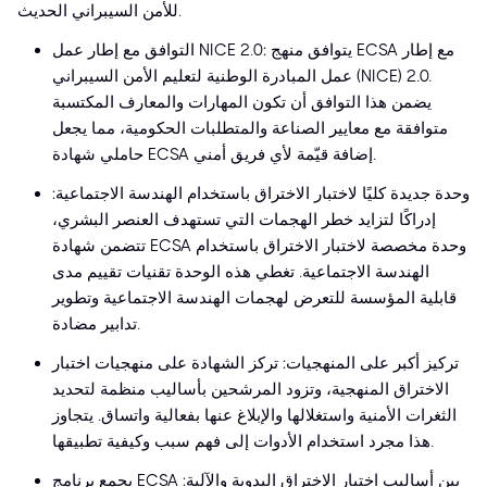
للأمن السيبراني الحديث.
التوافق مع إطار عمل NICE 2.0: يتوافق منهج ECSA مع إطار
عمل المبادرة الوطنية لتعليم الأمن السيبراني (NICE) 2.0.
يضمن هذا التوافق أن تكون المهارات والمعارف المكتسبة
متوافقة مع معايير الصناعة والمتطلبات الحكومية، مما يجعل
حاملي شهادة ECSA إضافة قيّمة لأي فريق أمني.
وحدة جديدة كليًا لاختبار الاختراق باستخدام الهندسة الاجتماعية:
إدراكًا لتزايد خطر الهجمات التي تستهدف العنصر البشري،
تتضمن شهادة ECSA وحدة مخصصة لاختبار الاختراق باستخدام
الهندسة الاجتماعية. تغطي هذه الوحدة تقنيات تقييم مدى
قابلية المؤسسة للتعرض لهجمات الهندسة الاجتماعية وتطوير
تدابير مضادة.
تركيز أكبر على المنهجيات: تركز الشهادة على منهجيات اختبار
الاختراق المنهجية، وتزود المرشحين بأساليب منظمة لتحديد
الثغرات الأمنية واستغلالها والإبلاغ عنها بفعالية واتساق. يتجاوز
هذا مجرد استخدام الأدوات إلى فهم سبب وكيفية تطبيقها.
يجمع برنامج ECSA بين أساليب اختبار الاختراق اليدوية والآلية: