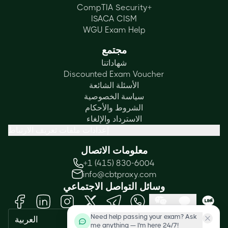
CompTIA Security+
ISACA CISM
WGU Exam Help
مجتمع
شهاداتنا
Discounted Exam Voucher
الأسئلة الشائعة
سياسة الخصوصية
الشروط والأحكام
الاسترداد والإلغاء
إعدادات ملفات تعريف الارتباط
معلومات الاتصال
+1 (415) 830-6004
info@cbtproxy.com
وسائل التواصل الاجتماعي
Need help passing your exam? Ask
العربية
me anything — I'm here 24/7!