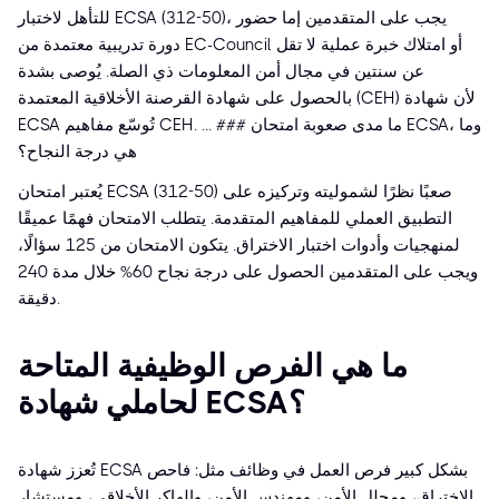
للتأهل لاختبار ECSA (312-50)، يجب على المتقدمين إما حضور
دورة تدريبية معتمدة من EC-Council أو امتلاك خبرة عملية لا تقل
عن سنتين في مجال أمن المعلومات ذي الصلة. يُوصى بشدة
بالحصول على شهادة القرصنة الأخلاقية المعتمدة (CEH) لأن شهادة
ECSA تُوسّع مفاهيم CEH. ... ### ما مدى صعوبة امتحان ECSA، وما
هي درجة النجاح؟
يُعتبر امتحان ECSA (312-50) صعبًا نظرًا لشموليته وتركيزه على
التطبيق العملي للمفاهيم المتقدمة. يتطلب الامتحان فهمًا عميقًا
لمنهجيات وأدوات اختبار الاختراق. يتكون الامتحان من 125 سؤالًا،
ويجب على المتقدمين الحصول على درجة نجاح 60% خلال مدة 240
دقيقة.
ما هي الفرص الوظيفية المتاحة
لحاملي شهادة ECSA؟
تُعزز شهادة ECSA بشكل كبير فرص العمل في وظائف مثل: فاحص
الاختراق، ومحلل الأمن، ومهندس الأمن، والهاكر الأخلاقي، ومستشار