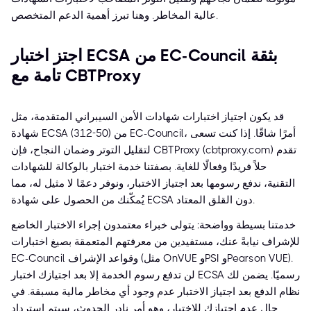
عالية المخاطر. وهنا تبرز أهمية الدعم المتخصص.
اجتز اختبار ECSA من EC-Council بثقة
تامة مع CBTProxy
قد يكون اجتياز اختبارات شهادات الأمن السيبراني المتقدمة، مثل
شهادة ECSA (312-50) من EC-Council، أمرًا شاقًا. إذا كنت تسعى
لتقليل التوتر وضمان النجاح، فإن CBTProxy (cbtproxy.com) تقدم
حلاً فريدًا وفعالًا للغاية. بصفتنا خدمة اختبار بالوكالة للشهادات
التقنية، ندفع رسومها بعد اجتياز الاختبار، ونوفر دعمًا لا مثيل له، مما
يُمكّنك من الحصول على شهادة ECSA دون القلق المعتاد.
خدمتنا بسيطة وواضحة: يتولى خبراء معتمدون إجراء الاختبار الخاضع
للإشراف نيابةً عنك، مستفيدين من معرفتهم المتعمقة بصيغ اختبارات
EC-Council وقواعد الإشراف (مثل OnVUE وPSI وPearson VUE).
لن تدفع رسوم الخدمة إلا بعد اجتيازك اختبار ECSA رسميًا. يضمن لك
نظام الدفع بعد اجتياز الاختبار عدم وجود أي مخاطر مالية مسبقة. في
حال عدم اجتيازك للاختبار، وهو أمر نادر الحدوث، سيتم استرداد