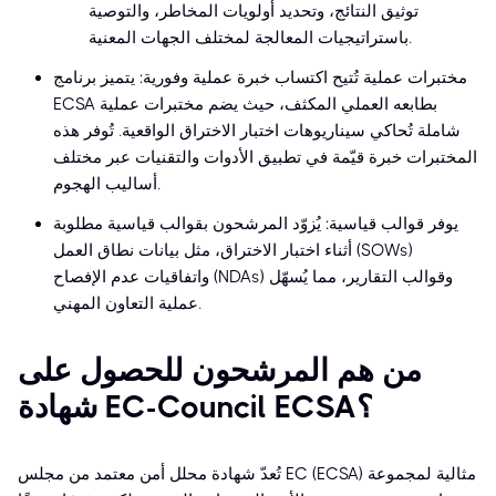
توثيق النتائج، وتحديد أولويات المخاطر، والتوصية
باستراتيجيات المعالجة لمختلف الجهات المعنية.
مختبرات عملية تُتيح اكتساب خبرة عملية وفورية: يتميز برنامج
ECSA بطابعه العملي المكثف، حيث يضم مختبرات عملية
شاملة تُحاكي سيناريوهات اختبار الاختراق الواقعية. تُوفر هذه
المختبرات خبرة قيّمة في تطبيق الأدوات والتقنيات عبر مختلف
أساليب الهجوم.
يوفر قوالب قياسية: يُزوّد المرشحون بقوالب قياسية مطلوبة
أثناء اختبار الاختراق، مثل بيانات نطاق العمل (SOWs)
واتفاقيات عدم الإفصاح (NDAs) وقوالب التقارير، مما يُسهّل
عملية التعاون المهني.
من هم المرشحون للحصول على
شهادة EC-Council ECSA؟
تُعدّ شهادة محلل أمن معتمد من مجلس EC (ECSA) مثالية لمجموعة