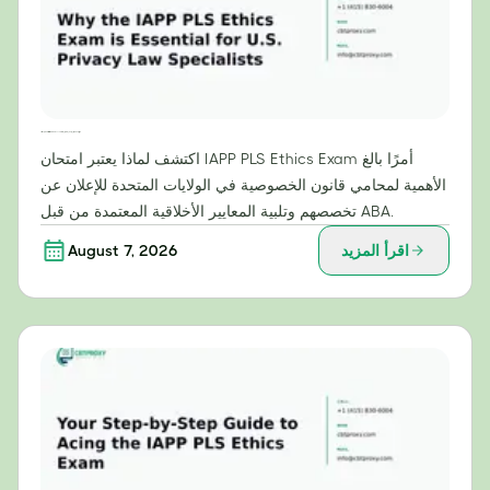
لماذا يُعدّ امتحان أخلاقيات IAPP PLS ضروريًا لمتخصصي قانون الخصوصية في الولايات المتحدة؟
اكتشف لماذا يعتبر امتحان IAPP PLS Ethics Exam أمرًا بالغ
الأهمية لمحامي قانون الخصوصية في الولايات المتحدة للإعلان عن
تخصصهم وتلبية المعايير الأخلاقية المعتمدة من قبل ABA.
اقرأ المزيد
August 7, 2026