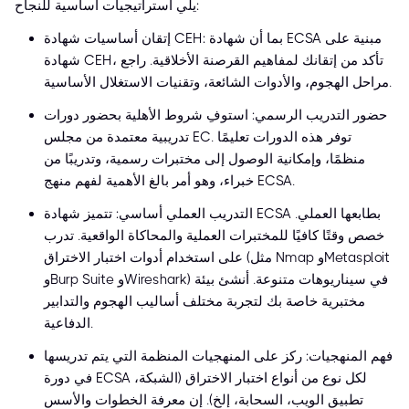
يلي استراتيجيات أساسية للنجاح:
إتقان أساسيات شهادة CEH: بما أن شهادة ECSA مبنية على
شهادة CEH، تأكد من إتقانك لمفاهيم القرصنة الأخلاقية. راجع
مراحل الهجوم، والأدوات الشائعة، وتقنيات الاستغلال الأساسية.
حضور التدريب الرسمي: استوفِ شروط الأهلية بحضور دورات
تدريبية معتمدة من مجلس EC. توفر هذه الدورات تعليمًا
منظمًا، وإمكانية الوصول إلى مختبرات رسمية، وتدريبًا من
خبراء، وهو أمر بالغ الأهمية لفهم منهج ECSA.
التدريب العملي أساسي: تتميز شهادة ECSA بطابعها العملي.
خصص وقتًا كافيًا للمختبرات العملية والمحاكاة الواقعية. تدرب
على استخدام أدوات اختبار الاختراق (مثل Nmap وMetasploit
وBurp Suite وWireshark) في سيناريوهات متنوعة. أنشئ بيئة
مختبرية خاصة بك لتجربة مختلف أساليب الهجوم والتدابير
الدفاعية.
فهم المنهجيات: ركز على المنهجيات المنظمة التي يتم تدريسها
في دورة ECSA لكل نوع من أنواع اختبار الاختراق (الشبكة،
تطبيق الويب، السحابة، إلخ). إن معرفة الخطوات والأسس