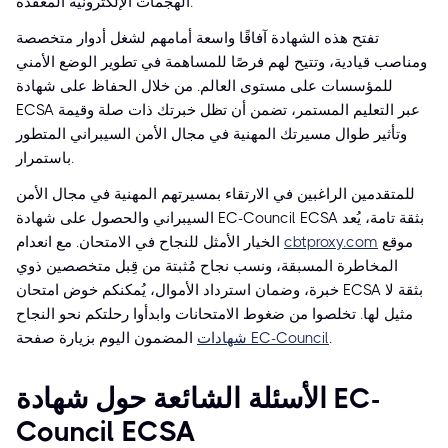
الهجمات الإلكترونية المعقدة.
تفتح هذه الشهادة آفاقًا واسعة أمامهم لشغل أدوار متخصصة
ومناصب قيادية، وتتيح لهم فرصًا للمساهمة في تطوير الوضع الأمني
للمؤسسات على مستوى العالم. من خلال الحفاظ على شهادة
ECSA عبر التعليم المستمر، تضمن أن تظل خبرتك ذات صلة وقيمة
وتأثير طوال مسيرتك المهنية في مجال الأمن السيبراني المتطور
باستمرار.
للمتقدمين الراغبين في الارتقاء بمسيرتهم المهنية في مجال الأمن
السيبراني والحصول على شهادة EC-Council ECSA بثقة تامة، يُعد
موقع
cbtproxy.com
الخيار الأمثل للنجاح في الامتحان. مع انعدام
المخاطرة المسبقة، ونسب نجاح مُثبتة من قِبل متخصصين ذوي
خبرة، وضمان استرداد الأموال، يُمكنكم خوض امتحان ECSA بثقة لا
مثيل لها. تخلصوا من ضغوط الامتحانات وابدأوا رحلتكم نحو النجاح
.
شهادات EC-Council
المضمون اليوم بزيارة صفحة
الأسئلة الشائعة حول شهادة EC-
Council ECSA