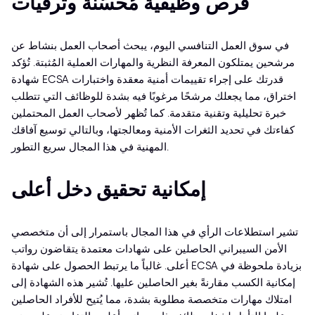
فرص وظيفية مُحسّنة وترقيات
في سوق العمل التنافسي اليوم، يبحث أصحاب العمل بنشاط عن
مرشحين يمتلكون المعرفة النظرية والمهارات العملية المُثبتة. تُؤكد
شهادة ECSA قدرتك على إجراء تقييمات أمنية معقدة واختبارات
اختراق، مما يجعلك مرشحًا مرغوبًا فيه بشدة للوظائف التي تتطلب
خبرة تحليلية وتقنية متقدمة. كما تُظهر لأصحاب العمل المحتملين
كفاءتك في تحديد الثغرات الأمنية ومعالجتها، وبالتالي توسيع آفاقك
المهنية في هذا المجال سريع التطور.
إمكانية تحقيق دخل أعلى
تشير استطلاعات الرأي في هذا المجال باستمرار إلى أن متخصصي
الأمن السيبراني الحاصلين على شهادات معتمدة يتقاضون رواتب
أعلى. غالباً ما يرتبط الحصول على شهادة ECSA بزيادة ملحوظة في
إمكانية الكسب مقارنةً بغير الحاصلين عليها. تُشير هذه الشهادة إلى
امتلاك مهارات متخصصة مطلوبة بشدة، مما يُتيح للأفراد الحاصلين