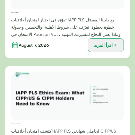
دليلك خطوة بخطوة لاجتياز امتحان أخلاقيات IAPP PLS بنجاح
تفوّق في اجتياز امتحان أخلاقيات IAPP PLS مع دليلنا المفصّل
خطوة بخطوة. تعرّف على شروط الأهلية، والتحضير، وجدولة
الامتحان في Pearson VUE، وماذا يعني النجاح لمسيرتك المهنية.
اقرأ المزيد
August 7, 2026
امتحان أخلاقيات IAPP PLS: ما يحتاج حاملو شهادتي CIPP/US وCIPM إلى معرفته
اكتشف امتحان أخلاقيات IAPP PLS لحاملي شهادتي CIPP/US