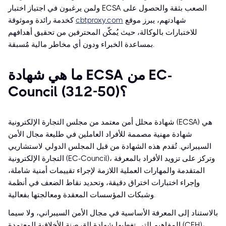
ولمن يرغبون في اجتياز اختبار ECSA الصعب بثقة والحصول على
شهادتهم، يبرز موقع
cbtproxy.com
كخدمة رائدة وموثوقة
للاختبارات بالوكالة، حيث يُمكّن المحترفين من تحقيق أهدافهم
بمساعدة الخبراء ودون أي مخاطر مالية مُسبقة.
ما هي شهادة ECSA من EC-
Council (312-50)؟
شهادة محلل أمن معتمد من مجلس التجارة الإلكترونية (ECSA) هي
شهادة مهنية مصممة للأفراد العاملين في طليعة مجال الأمن
السيبراني. تُقدم هذه الشهادة من قبل المجلس الدولي لاستشاريي
التجارة الإلكترونية (EC-Council)، وتركز على تزويد الأفراد بالمعرفة
المتقدمة والمهارات العملية اللازمة لإجراء تقييمات أمنية شاملة،
وإجراء اختبارات اختراق دقيقة، وتحديد نقاط الضعف في أنظمة
وشبكات المؤسسات المعقدة ومعالجتها بفعالية.
بالاستناد إلى المعرفة الأساسية في مجال الأمن السيبراني، ولا سيما
المفاهيم التي تغطيها شهادة القرصنة الأخلاقية المعتمدة (CEH)،