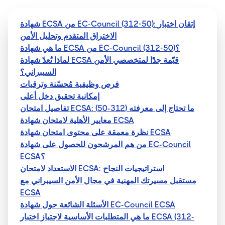
شهادة ECSA من EC-Council (312-50): إتقان اختبار
الاختراق المتقدم وتحليل الأمن
ما هي شهادة ECSA من EC-Council (312-50)؟
لماذا تُعدّ شهادة ECSA قيّمة جدًا لمتخصصي الأمن
السيبراني؟
فرص وظيفية مُحسّنة وترقيات
إمكانية تحقيق دخل أعلى
تفاصيل امتحان ECSA: ما تحتاج إلى معرفته (312-50)
معايير الأهلية لامتحان شهادة ECSA
نظرة معمقة على محتوى امتحان شهادة ECSA
من هم المرشحون للحصول على شهادة EC-Council
ECSA؟
الاستعداد لامتحان ECSA: استراتيجيات النجاح
مستقبل مسيرتك المهنية في مجال الأمن السيبراني مع
ECSA
الأسئلة الشائعة حول شهادة EC-Council ECSA
ما هي المتطلبات الأساسية لاجتياز اختبار ECSA (312-