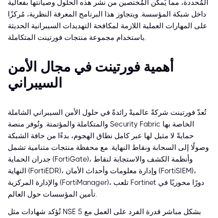
المُحددة، مما يُمكّن المُختصين من نشر هذه الحلول وصيانتها بفعالية
داخل شبكة المؤسسة. ويتجاوز هذا البرنامج المعرفة النظرية، مُركزًا
على المهارات العملية اللازمة لمكافحة التهديدات السيبرانية الحديثة
باستخدام مجموعة منتجات فورتينت المتكاملة.
أهمية فورتينت في مجال الأمن
السيبراني
تُعدّ فورتينت شركةً عالميةً رائدةً في حلول الأمن السيبراني الشاملة
والمتكاملة والمؤتمتة. وتُوفر منصة Security Fabric الخاصة بها
حمايةً لا مثيل لها عبر كامل نطاق الهجوم، بدءًا من حافة الشبكة
وصولًا إلى السحابة ونقاط النهاية. مع محفظة منتجات متنامية تشمل
جدران الحماية (FortiGate)، وأنظمة الكشف والاستجابة لنقاط
النهاية (FortiEDR)، وإدارة معلومات وأحداث الأمان (FortiSIEM)،
والإدارة المركزية (FortiManager)، تلعب Fortinet دورًا محوريًا في
تأمين المؤسسات حول العالم.
تُؤكد شهادات مثل NSE 5 بشكل مباشر قدرة الفرد على العمل مع