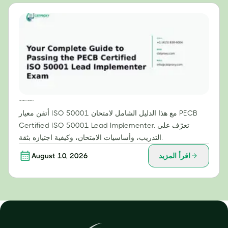
دليلك الشامل لاجتياز امتحان PECB المعتمد لمنفذ ISO 50001 الرئيسي
أتقن معيار ISO 50001 مع هذا الدليل الشامل لامتحان PECB
Certified ISO 50001 Lead Implementer. تعرّف على
التدريب، وأساسيات الامتحان، وكيفية اجتيازه بثقة.
اقرأ المزيد
August 10, 2026