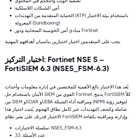
تصفية الويب والتحكم في المحتوى
أمن الشبكات اللاسلكية
الحماية المتقدمة من التهديدات (ATP) باستخدام بيئة الاختبار
المعزولة (Sandboxing)
مبادئ أمن الحوسبة السحابية ودور Fortinet
يجب على المتقدمين اختيار اختبارين يناسبان أهدافهم المهنية.
اختبار التركيز: Fortinet NSE 5 –
FortiSIEM 6.3 (NSE5_FSM-6.3)
يُعد هذا الاختبار بالغ الأهمية للمختصين في إدارة معلومات وأحداث
الأمان باستخدام حل SIEM القوي من Fortinet. يدمج FortiSIEM كلاً
من SIEM وSOAR وUEBA ومراقبة أداء الشبكة (NPM) لتوفير رؤية
شاملة وكشف التهديدات عبر كامل نطاق الهجوم. يُثبت اجتياز هذا
الاختبار قدرتك على نشر نظام FortiSIEM وإدارته ومراقبته بكفاءة.
سلسلة الاختبارات: NSE5_FSM-6.3
عدد الأسئلة: 33