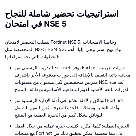
استراتيجيات تحضير شاملة للنجاح
في امتحان NSE 5
يتطلب التحضير لامتحان Fortinet NSE 5، وخاصةً الامتحانات
المتخصصة مثل NSE5_FSM-6.3، اتباع نهج استراتيجي. إليك أهم
الخطوات التي يجب مراعاتها:
التدريب الرسمي من Fortinet: توفر Fortinet دورات تدريبية
مجانية ذاتية التعلم، بالإضافة إلى دورات مدفوعة الأجر بإشراف
مدربين متخصصين لكل مستوى من مستويات NSE. تُعد هذه
الدورات بالغة الأهمية لفهم المفاهيم الأساسية ووظائف المنتج.
الوثائق والأدلة: تعمّق في أدلة الإدارة الرسمية من Fortinet،
وأدلة النشر، ومقالات قاعدة المعرفة. يُعزز الفهم الشامل
للوثائق بشكل كبير من الخبرة العملية مع المنتج.
الخبرة العملية: كلما أمكن، اكتسب خبرة عملية من خلال العمل
مع منتجات Fortinet في بيئة معملية. يمكن تحقيق ذلك من