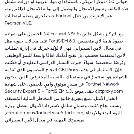
حوالي 400 دولار أمريكي، باستثناء أي مواد تدريبية أو دورات. تشمل
هذه التكلفة رسوم الامتحان والوصول إلى بوابة الامتحان الإلكترونية،
حيث تُجرى معظم امتحانات Fortinet عبر الإنترنت من خلال
Pearson VUE.
يُعدّ الحصول على شهادة Fortinet NSE 5، مع التركيز بشكل خاص
على مجالات حيوية مثل FortiSIEM 6.3، خطوةً هامةً لأي متخصص
في مجال الأمن السيبراني. فهي لا تُؤكد خبرتك في إدارة عمليات
الأمن المتقدمة فحسب، بل تفتح أمامك آفاقًا واسعةً للنمو الوظيفي
وفرصًا متخصصةً. سواءً اخترتَ المسار الدراسي التقليدي أو فضّلتَ
النجاح المضمون الذي تُقدّمه CBTProxy، فإنّ الاستثمار في هذه
الشهادة هو استثمارٌ في مستقبلك. بالنسبة للمحترفين الذين يبحثون
عن مسارٍ موثوقٍ وآمنٍ للحصول على شهادة Fortinet Network
Security Expert 5 – FortiSIEM 6.3، يبقى موقع cbtproxy.com
الخيار الأمثل. تمتع بتجربةٍ خاليةٍ من المخاطر المالية المُسبقة،
ونسب نجاحٍ مُثبتة، وضمانٍ شاملٍ لاسترداد الأموال. تفضل بزيارة
[/certifications/fortinet/nse5-fortisiem] اليوم للبدء والارتقاء
بمسيرتك المهنية في مجال الأمن السيبراني.