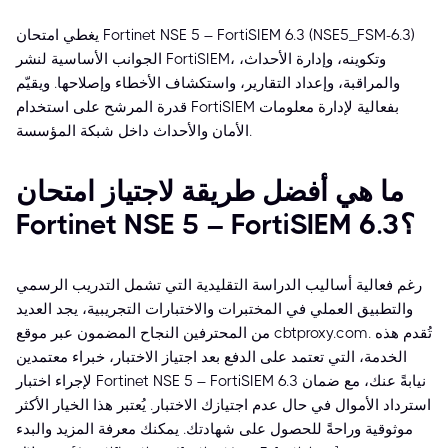
يغطي امتحان Fortinet NSE 5 – FortiSIEM 6.3 (NSE5_FSM-6.3)
الجوانب الأساسية لنشر FortiSIEM، وتكوينه، وإدارة الأحداث،
والمراقبة، وإعداد التقارير، واستكشاف الأخطاء وإصلاحها. ويقيّم
قدرة المرشح على استخدام FortiSIEM بفعالية لإدارة معلومات
الأمان والأحداث داخل شبكة المؤسسة.
ما هي أفضل طريقة لاجتياز امتحان
Fortinet NSE 5 – FortiSIEM 6.3؟
رغم فعالية أساليب الدراسة التقليدية التي تشمل التدريب الرسمي
والتطبيق العملي في المختبرات والاختبارات التجريبية، يجد العديد
من المحترفين النجاح المضمون عبر موقع cbtproxy.com. تُقدم هذه
الخدمة، التي تعتمد على الدفع بعد اجتياز الاختبار، خبراء معتمدين
لإجراء اختبار Fortinet NSE 5 – FortiSIEM 6.3 نيابةً عنك، مع ضمان
استرداد الأموال في حال عدم اجتيازك الاختبار. يُعتبر هذا الخيار الأكثر
موثوقية وراحةً للحصول على شهادتك. يمكنك معرفة المزيد والبدء