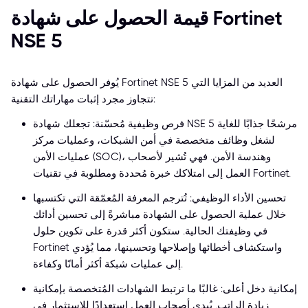
قيمة الحصول على شهادة Fortinet
NSE 5
يُوفر الحصول على شهادة Fortinet NSE 5 العديد من المزايا التي
تتجاوز مجرد إثبات مهاراتك التقنية:
فرص وظيفية مُحسّنة: تجعلك شهادة NSE 5 مرشحًا جذابًا للغاية
لشغل وظائف متخصصة في أمن الشبكات، وعمليات مركز
عمليات الأمن (SOC)، وهندسة الأمن. فهي تُشير لأصحاب
العمل إلى امتلاكك خبرة مُحددة ومطلوبة في تقنيات Fortinet.
تحسين الأداء الوظيفي: تُترجم المعرفة المُعمّقة التي تكتسبها
خلال عملية الحصول على الشهادة مباشرةً إلى تحسين أدائك
في وظيفتك الحالية. ستكون أكثر قدرة على تكوين حلول
Fortinet واستكشاف أخطائها وإصلاحها وتحسينها، مما يُؤدي
إلى عمليات شبكة أكثر أمانًا وكفاءة.
إمكانية دخل أعلى: غالبًا ما ترتبط الشهادات المُتخصصة بإمكانية
زيادة الراتب. يُبدي أصحاب العمل استعدادًا للاستثمار في