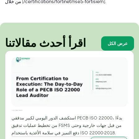
من خلال [/certifications/fortinet/nse5-fortisiem].
اقرأ أحدث مقالاتنا
عرض الكل
من الاعتماد إلى التنفيذ: الدور اليومي لمراجع رئيسي معتمد من PECB لمعيار ISO 22000
استكشف الدور اليومي لكبير مدققي PECB ISO 22000، بدءًا
من تخطيط عمليات تدقيق FSMS من قبل جهات خارجية وحتى
دفع التميز في سلامة الأغذية باستخدام ISO 22000:2018.