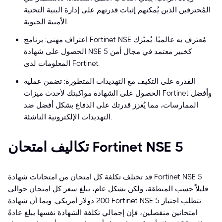
المُحترفين الذين يُمكنهم إثبات قدرتهم على إدارة البنية التحتية
الأمنية الحيوية.
اعتراف مهني: برنامج Fortinet NSE مُعترف به عالميًا. يُميّزك
الحصول على شهادة NSE 5 كخبير معتمد في مجال أمن
المعلومات لدى Fortinet.
القدرة على التكيف مع التهديدات المتطورة: تضمن عملية
الحصول على الشهادة مواكبتك لأحدث ميزات Fortinet وأفضل
الممارسات، مما يُعزز قدرتك على الدفاع بشكل أفضل ضد
التهديدات الإلكترونية الناشئة.
تكاليف امتحان Fortinet NSE 5
قد تختلف تكلفة كل امتحان من امتحانات شهادة Fortinet NSE 5
قليلاً حسب المنطقة، ولكن بشكل عام، يبلغ سعر كل امتحان حوالي
200 دولار أمريكي. وبما أن شهادة Fortinet NSE 5 تتطلب اجتياز
امتحانين منفصلين، فإن إجمالي تكلفة الشهادة نفسها يبلغ عادةً