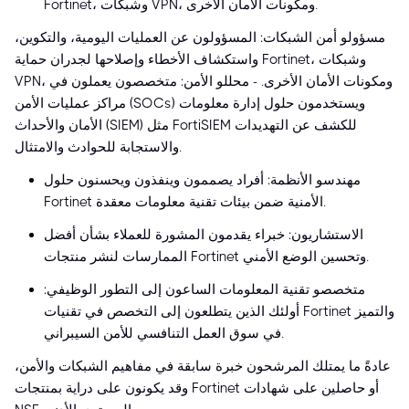
Fortinet، وشبكات VPN، ومكونات الأمان الأخرى.
مسؤولو أمن الشبكات: المسؤولون عن العمليات اليومية، والتكوين،
واستكشاف الأخطاء وإصلاحها لجدران حماية Fortinet، وشبكات
VPN، ومكونات الأمان الأخرى. - محللو الأمن: متخصصون يعملون في
مراكز عمليات الأمن (SOCs) ويستخدمون حلول إدارة معلومات
الأمان والأحداث (SIEM) مثل FortiSIEM للكشف عن التهديدات
والاستجابة للحوادث والامتثال.
مهندسو الأنظمة: أفراد يصممون وينفذون ويحسنون حلول
Fortinet الأمنية ضمن بيئات تقنية معلومات معقدة.
الاستشاريون: خبراء يقدمون المشورة للعملاء بشأن أفضل
الممارسات لنشر منتجات Fortinet وتحسين الوضع الأمني.
متخصصو تقنية المعلومات الساعون إلى التطور الوظيفي:
أولئك الذين يتطلعون إلى التخصص في تقنيات Fortinet والتميز
في سوق العمل التنافسي للأمن السيبراني.
عادةً ما يمتلك المرشحون خبرة سابقة في مفاهيم الشبكات والأمن،
وقد يكونون على دراية بمنتجات Fortinet أو حاصلين على شهادات