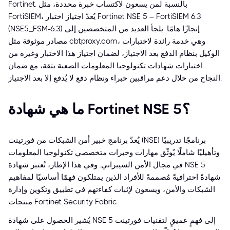
Fortinet. بالنسبة لمن يسعون لاكتساب خبرة محددة، مثل
FortiSIEM، يُعدّ اجتياز اختبار Fortinet NSE 5 – FortiSIEM 6.3
(NSE5_FSM-6.3) إنجازًا هامًا. يلجأ العديد من المتخصصين إلى
مصادر موثوقة مثل cbtproxy.com، وهي خدمة رائدة لاختبارات
الوكيل بنظام الدفع بعد الاجتياز، لضمان اجتياز هذا الاختبار وغيره من
اختبارات شهادات تكنولوجيا المعلومات الصعبة بثقة، مع ضمان
النجاح من خلال دعم مراقبين خبراء ونظام دفع لا يُدفع إلا بعد الاجتياز.
ما هي شهادة Fortinet NSE 5؟
يُعدّ برنامج خبير أمن الشبكات من فورتينت (NSE) برنامجًا تدريبيًا
وتأهيليًا شاملًا يُوثّق مهارات وخبرات متخصصي تكنولوجيا المعلومات
في مجال الأمن السيبراني. وفي هذا الإطار، تُعتبر شهادة NSE 5
شهادةً احترافيةً مُصممةً للأفراد الذين يمتلكون فهمًا أساسيًا لمفاهيم
الشبكات والأمن، ويسعون لإثبات كفاءتهم في تطبيق وتكوين وإدارة
منتجات Fortinet Security Fabric.
يُشير الحصول على شهادة NSE 5 إلى فهمٍ عميقٍ لتقنيات فورتينت