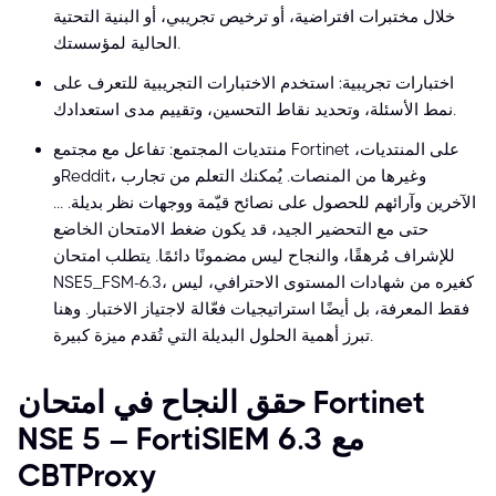
خلال مختبرات افتراضية، أو ترخيص تجريبي، أو البنية التحتية
الحالية لمؤسستك.
اختبارات تجريبية: استخدم الاختبارات التجريبية للتعرف على
نمط الأسئلة، وتحديد نقاط التحسين، وتقييم مدى استعدادك.
منتديات المجتمع: تفاعل مع مجتمع Fortinet على المنتديات،
وReddit، وغيرها من المنصات. يُمكنك التعلم من تجارب
الآخرين وآرائهم للحصول على نصائح قيّمة ووجهات نظر بديلة. ...
حتى مع التحضير الجيد، قد يكون ضغط الامتحان الخاضع
للإشراف مُرهقًا، والنجاح ليس مضمونًا دائمًا. يتطلب امتحان
NSE5_FSM-6.3، كغيره من شهادات المستوى الاحترافي، ليس
فقط المعرفة، بل أيضًا استراتيجيات فعّالة لاجتياز الاختبار. وهنا
تبرز أهمية الحلول البديلة التي تُقدم ميزة كبيرة.
حقق النجاح في امتحان Fortinet
NSE 5 – FortiSIEM 6.3 مع
CBTProxy