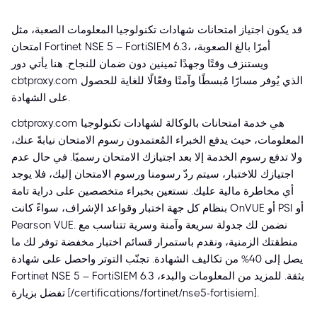
قد يكون اجتياز امتحانات شهادات تكنولوجيا المعلومات الصعبة، مثل
امتحان Fortinet NSE 5 – FortiSIEM 6.3، أمرًا بالغ الصعوبة،
ويستنزف وقتًا وجهدًا ثمينين دون ضمان للنجاح. هنا يأتي دور
cbtproxy.com الذي يُوفر مسارًا مُبسطًا وآمنًا وفعّالًا للغاية للحصول
على الشهادة.
cbtproxy.com هي خدمة امتحانات بالوكالة لشهادات تكنولوجيا
المعلومات، حيث يدفع الخبراء المُعتمدون رسوم الامتحان نيابةً عنك،
ولا تدفع رسوم الخدمة إلا بعد اجتيازك الامتحان رسميًا. في حال عدم
اجتيازك للاختبار، سيتم ردّ رسومنا ورسوم الامتحان إليك، فلا يوجد
أي مخاطرة مالية عليك. نستعين بخبراء متخصصين على دراية تامة
بنظام كل جهة اختبار وقواعد الإشراف، سواءً كانت OnVUE أو PSI أو
Pearson VUE. نضمن لك جدولة سريعة وآمنة وسرية تتناسب مع
منطقتك الزمنية، ونقدم باستمرار قسائم اختبار مخفضة توفر لك ما
يصل إلى 40% من تكاليف الشهادة. تجنّب التوتر واحصل على شهادة
Fortinet NSE 5 – FortiSIEM 6.3 بثقة. للمزيد من المعلومات والبدء،
تفضل بزيارة [/certifications/fortinet/nse5-fortisiem].