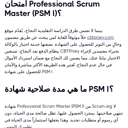
امتحان Professional Scrum
Master (PSM I)؟
بينما لا تضمن طرق الدراسة التقليدية النجاح، يُقدّم موقع
cbtproxy.com
حلاً موثوقاً للغاية لمن يبحث عن طريق مضمون
وخالٍ من التوتر للحصول على الشهادة. بصفتها خدمة اختبار بالوكالة
بنظام الدفع بعد النجاح، تستعين CBTProxy بخبراء معتمدين لإجراء
الاختبار نيابةً عنك، مما يضمن لك النجاح مع ضمان استرداد الأموال
في حال عدم النجاح. تُعتبر هذه الطريقة الأكثر مباشرة والأمان
للحصول على شهادة PSM I.
ما هي مدة صلاحية شهادة PSM I؟
شهادة Professional Scrum Master (PSM I) من Scrum.org لا
تنتهي صلاحيتها. بمجرد الحصول عليها، تظل صالحة مدى الحياة، دون
أي رسوم أو متطلبات تجديد. وهذا يجعلها استثماراً مدى الحياة في
تطويرك المهني.