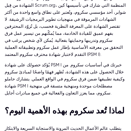
الشهادة من قِبل Scrum.org، المنظمة التي شارك في تأسيسها كين
شوابر، أحد مؤسسي سكروم، وتُعتبر على نطاق واسع واحدة من أكثر
الشهادات المرموقة في منهجيات تطوير البرمجيات الرشيقة. لا
تقتصر الشهادة على المعرفة النظرية فحسب، بل تُزوّد المحترفين
بفهم عميق للقيادة الخادمة، مما يُمكّنهم من تيسير عمل فرق
سكروم وتدريبها وحمايتها بفعالية. يُمكن لأي شخص يرغب في
التحقق من معرفته الأساسية بإطار عمل سكروم وتطبيقاته العملية
التقدم لاختبار شهادة محترف سكروم المعتمد (PSM I).
يُؤكد حصولك على شهادة PSM I خبرتك في أساسيات سكروم. من
خلال الحصول على هذه الشهادة، تُظهر فهمًا واضحًا لمبادئ سكروم
وكيفية تطبيقها ضمن فرق سكروم في الواقع العملي. يتشارك حاملو
شهادة PSM I مصطلحات موحدة ومنهجية متسقة في منهجية
سكروم، مما يعزز التعاون والفعالية في جميع مبادرات أجايل.
لماذا تُعد سكروم بهذه الأهمية اليوم؟
يتطلب عالم الأعمال الحديث المرونة والاستجابة السريعة والابتكار