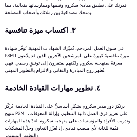
قدرتك على تطبيق مبادئ سكروم وقيمها وممارساتها بفعالية، مما
يمنحك مصداقيةً بين زملائك وأصحاب المصلحة.
٣. اكتساب ميزة تنافسية
في سوق العمل المزدحم، تُميّزك الشهادات المهنية. تُوفّر شهادة
PSM I ميزةً تنافسيةً كبيرةً على المرشحين الآخرين الذين قد يدّعون
معرفةً بمنهجية سكروم ولكنهم يفتقرون إلى توثيقٍ رسمي. فهي
تُظهر روح المبادرة والتفاني والالتزام بالتطوير المهني.
٤. تطوير مهارات القيادة الخادمة
يرتكز دور مدير سكروم بشكلٍ أساسيٍّ على القيادة الخادمة. يُركّز
منهج PSM I على تعزيز فرق العمل ذاتية التنظيم، وإزالة المعوقات،
وتدريب الأفراد والمؤسسات على منهجية سكروم. تُعدّ هذه المهارات
قيّمة للغاية لأي منصب قيادي، إذ تُعزّز التعاون وحلّ المشكلات
والتطوير المستمر.