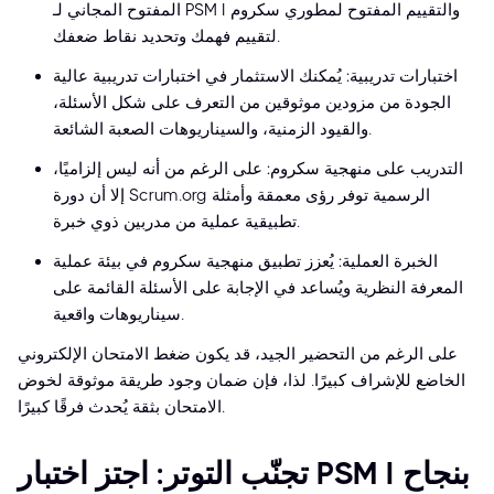
المفتوح المجاني لـ PSM I والتقييم المفتوح لمطوري سكروم
لتقييم فهمك وتحديد نقاط ضعفك.
اختبارات تدريبية: يُمكنك الاستثمار في اختبارات تدريبية عالية
الجودة من مزودين موثوقين من التعرف على شكل الأسئلة،
والقيود الزمنية، والسيناريوهات الصعبة الشائعة.
التدريب على منهجية سكروم: على الرغم من أنه ليس إلزاميًا،
إلا أن دورة Scrum.org الرسمية توفر رؤى معمقة وأمثلة
تطبيقية عملية من مدربين ذوي خبرة.
الخبرة العملية: يُعزز تطبيق منهجية سكروم في بيئة عملية
المعرفة النظرية ويُساعد في الإجابة على الأسئلة القائمة على
سيناريوهات واقعية.
على الرغم من التحضير الجيد، قد يكون ضغط الامتحان الإلكتروني
الخاضع للإشراف كبيرًا. لذا، فإن ضمان وجود طريقة موثوقة لخوض
الامتحان بثقة يُحدث فرقًا كبيرًا.
تجنّب التوتر: اجتز اختبار PSM I بنجاح