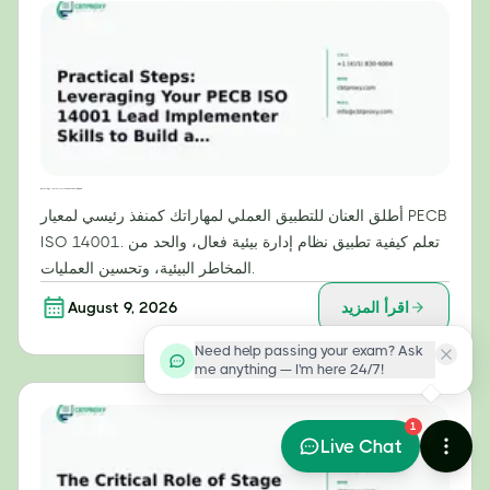
خطوات عملية: الاستفادة من مهاراتك كمنفذ رئيسي لمعيار PECB ISO 14001 لبناء نظام إدارة بيئية فعال
أطلق العنان للتطبيق العملي لمهاراتك كمنفذ رئيسي لمعيار PECB
ISO 14001. تعلم كيفية تطبيق نظام إدارة بيئية فعال، والحد من
المخاطر البيئية، وتحسين العمليات.
اقرأ المزيد
August 9, 2026
Need help passing your exam? Ask
me anything — I'm here 24/7!
1
Live Chat