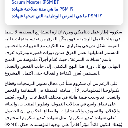
Scrum Master (PSM I)؟
ما هي مدة صلاحية شهادة PSM I؟
ما هي الفرص الوظيفية التي تتيحها شهادة PSM I؟
سكروم إطار عمل ديناميكي ومرن لإدارة المشاريع المعقدة، لا سيما
في بيئات العمل الرشيقة. فهو يمكّن الفرق من تقديم منتجات عالية
القيمة بشكل تدريجي وتكراري، مع التكيف مع التغييرات والتحسين
المستمر لعملياتها. تعمل الفرق ضمن دورات قصيرة ومركزة تُعرف
باسم "سباقات السرعة"، حيث تُقدّم أجزاءً ملموسة من المنتج
النهائي مع كل دورة. هذا النهج التكيفي، إلى جانب الفحص والتعديل
المستمر، يُعزز الكفاءة والفعالية حتى اكتمال المشروع.
على الرغم من أن سكروم نشأ في مجال تطوير البرمجيات وقطاع
تكنولوجيا المعلومات، إلا أن مبادئه المتمثلة في الشفافية والفحص
والتعديل قد وجدت قيمة هائلة في مختلف القطاعات. واليوم، يُعتمد
على نطاق واسع في مجالات التمويل، وتطوير المنتجات، والبناء،
والإعلان، والتسويق، والاستشارات، والقطاع الحكومي. إن الحصول
على شهادة "مدير سكروم"، مثل شهادة "مدير سكروم المحترف"
(PSM I)، يُؤهلك لتكون قائداً مؤثراً قادراً على توجيه المؤسسات خلال