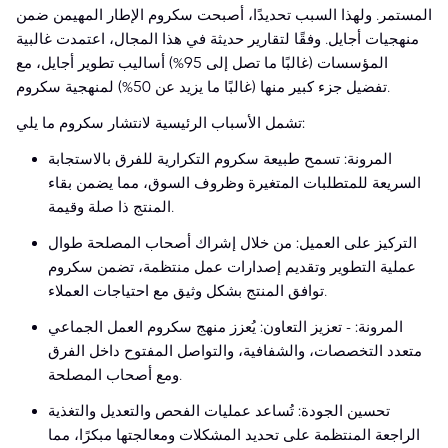
المستمر. ولهذا السبب تحديدًا، أصبحت سكروم الإطار المهيمن ضمن
منهجيات أجايل. وفقًا لتقارير حديثة في هذا المجال، اعتمدت غالبية
المؤسسات (غالبًا ما تصل إلى 95%) أساليب تطوير أجايل، مع
تفضيل جزء كبير منها (غالبًا ما يزيد عن 50%) لمنهجية سكروم.
تشمل الأسباب الرئيسية لانتشار سكروم ما يلي:
المرونة: تسمح طبيعة سكروم التكرارية للفرق بالاستجابة
السريعة للمتطلبات المتغيرة وظروف السوق، مما يضمن بقاء
المنتج ذا صلة وقيمة.
التركيز على العميل: من خلال إشراك أصحاب المصلحة طوال
عملية التطوير وتقديم إصدارات عمل منتظمة، تضمن سكروم
توافق المنتج بشكل وثيق مع احتياجات العملاء.
المرونة: - تعزيز التعاون: يُعزز منهج سكروم العمل الجماعي
متعدد التخصصات، والشفافية، والتواصل المفتوح داخل الفرق
ومع أصحاب المصلحة.
تحسين الجودة: تُساعد عمليات الفحص والتعديل والتغذية
الراجعة المنتظمة على تحديد المشكلات ومعالجتها مبكرًا، مما