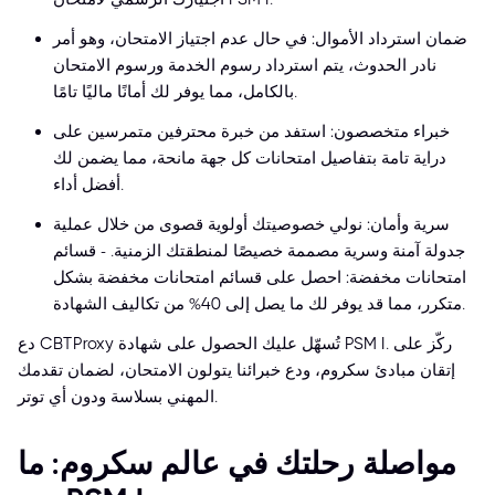
ضمان استرداد الأموال: في حال عدم اجتياز الامتحان، وهو أمر
نادر الحدوث، يتم استرداد رسوم الخدمة ورسوم الامتحان
بالكامل، مما يوفر لك أمانًا ماليًا تامًا.
خبراء متخصصون: استفد من خبرة محترفين متمرسين على
دراية تامة بتفاصيل امتحانات كل جهة مانحة، مما يضمن لك
أفضل أداء.
سرية وأمان: نولي خصوصيتك أولوية قصوى من خلال عملية
جدولة آمنة وسرية مصممة خصيصًا لمنطقتك الزمنية. - قسائم
امتحانات مخفضة: احصل على قسائم امتحانات مخفضة بشكل
متكرر، مما قد يوفر لك ما يصل إلى 40% من تكاليف الشهادة.
دع CBTProxy تُسهّل عليك الحصول على شهادة PSM I. ركّز على
إتقان مبادئ سكروم، ودع خبرائنا يتولون الامتحان، لضمان تقدمك
المهني بسلاسة ودون أي توتر.
مواصلة رحلتك في عالم سكروم: ما