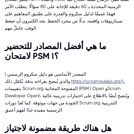
الزمنية المحددة بـ 60 دقيقة للإجابة على 80 سؤالًا. يتطلب الأمر
فهمًا عميقًا لدليل سكروم والقدرة على تطبيق المفاهيم على
سيناريوهات واقعية، بدلًا من مجرد الحفظ. يجد الكثيرون أن ضغط
الوقت عاملٌ مهم.
ما هي أفضل المصادر للتحضير
لامتحان PSM I؟
المصدر الأساسي هو دليل سكروم الرسمي (
https://scrumguides.org/)،
والذي يُنصح بقراءته بدقة. يُكمّل ذلك
بتقييمات Scrum.org المفتوحة المجانية (PSM I Open وScrum
Developer Open)، ويُنصح أيضًا بالاطلاع على اختبارات تدريبية عالية
الجودة من جهات موثوقة. كما تُعدّ دورات Scrum.org التدريبية
الرسمية مفيدة جدًا لفهم أعمق.
هل هناك طريقة مضمونة لاجتياز