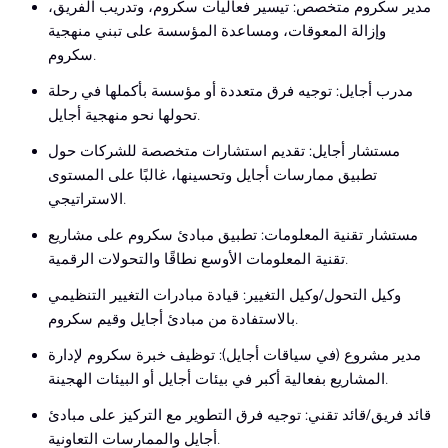
مدير سكروم متخصص: تيسير فعاليات سكروم، وتدريب الفريق،
وإزالة المعوقات، ومساعدة المؤسسة على تبني منهجية
سكروم.
مدرب أجايل: توجيه فرق متعددة أو مؤسسة بأكملها في رحلة
تحولها نحو منهجية أجايل.
مستشار أجايل: تقديم استشارات متخصصة للشركات حول
تطبيق ممارسات أجايل وتحسينها، غالبًا على المستوى
الاستراتيجي.
مستشار تقنية المعلومات: تطبيق مبادئ سكروم على مشاريع
تقنية المعلومات الأوسع نطاقًا والتحولات الرقمية.
وكيل التحول/وكيل التغيير: قيادة مبادرات التغيير التنظيمي
بالاستفادة من مبادئ أجايل وقيم سكروم.
مدير مشروع (في سياقات أجايل): توظيف خبرة سكروم لإدارة
المشاريع بفعالية أكبر في بيئات أجايل أو البيئات الهجينة.
قائد فريق/قائد تقني: توجيه فرق التطوير مع التركيز على مبادئ
أجايل والممارسات التعاونية.