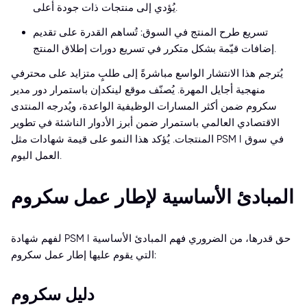
يُؤدي إلى منتجات ذات جودة أعلى.
تسريع طرح المنتج في السوق: تُساهم القدرة على تقديم
إضافات قيّمة بشكل متكرر في تسريع دورات إطلاق المنتج.
يُترجم هذا الانتشار الواسع مباشرةً إلى طلبٍ متزايد على محترفي
منهجية أجايل المهرة. يُصنّف موقع لينكدإن باستمرار دور مدير
سكروم ضمن أكثر المسارات الوظيفية الواعدة، ويُدرجه المنتدى
الاقتصادي العالمي باستمرار ضمن أبرز الأدوار الناشئة في تطوير
المنتجات. يُؤكد هذا النمو على قيمة شهادات مثل PSM I في سوق
العمل اليوم.
المبادئ الأساسية لإطار عمل سكروم
لفهم شهادة PSM I حق قدرها، من الضروري فهم المبادئ الأساسية
التي يقوم عليها إطار عمل سكروم:
دليل سكروم