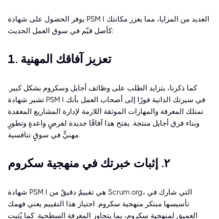
يوفر الحصول على شهادة PSM I العديد من المزايا، مما يعزز مكانتك
كأصل قيّم في سوق العمل الحديث:
1. تعزيز آفاقك المهنية
كما ذكرنا، يتزايد الطلب على وظائف أجايل وسكروم بشكل كبير.
تشير شهادة PSM I في سيرتك الذاتية فورًا إلى أصحاب العمل بأنك
تمتلك المعرفة والمهارات الموثقة اللازمة لإدارة المشاريع المعقدة
وبناء فرق أجايل منتجة. يفتح هذا آفاقًا جديدة لفرصٍ واعدةٍ وتطورٍ
مهنيٍّ في سوقٍ تنافسية.
٢. إثبات خبرتك في منهجية سكروم
شهادة PSM I هي تقييمٌ دقيقٌ من Scrum.org، التي شارك في
تأسيسها مبتكر منهجية سكروم. اجتياز هذا التقييم يعني فهمك
العميق لمنهجية سكروم، بما يتجاوز المعرفة السطحية. كما يُثبت