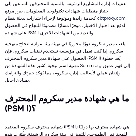
تعقيدات إدارة المشاريع الرشيقة. بالنسبة للمحترفين الساعين إلى
اجتياز متطلبات شهادات تكنولوجيا المعلومات، يبرز موقع
cbtproxy.com
كخدمة رائدة وموثوقة لإجراء اختبارات بديلة بنظام
الدفع بعد اجتياز الاختبار، موفرًا مسارًا مضمونًا للنجاح في الحصول
على شهادة PSM I والعديد من الشهادات الأخرى.
يلعب مدير سكروم دورًا محوريًا في تهيئة بيئة مواتية لنجاح منهجية
سكروم. إذا كنت تعمل في مؤسسة تستخدم تقنيات سكروم، فإن
الحصول على شهادة مدير سكروم المحترف (PSM I) يُعد خطوة
مهنية استراتيجية. تُشير هذه الشهادة من Scrum.org إلى فهم عميق
وإتقان عملي لأساليب إدارة سكروم، مما يُؤكد خبرتك والتزامك
بمبادئ أجايل.
ما هي شهادة مدير سكروم المحترف
(PSM I)؟
شهادة محترف سكروم المعتمد (PSM I) هي شهادة معترف بها دوليًا
للمحترفين الطموحين للتميز في بيئة سكروم الرشيقة. طُوّرت هذه