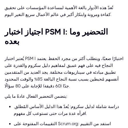
تُعدّ هذه الأدوار بالغة الأهمية لمساعدة المؤسسات على تحقيق
كفاءة ومرونة وابتكار أكبر في عالم الأعمال سريع التغير اليوم.
اجتياز اختبار PSM I: التحضير وما
بعده
يُعتبر اختبار PSM I اختبارًا صعبًا، ويتطلب أكثر من مجرد الحفظ. يعتمد
النجاح فيه على فهم عميق لمفاهيم دليل سكروم والقدرة على
تطبيق مبادئه في سيناريوهات مختلفة. يجد العديد من المتقدمين
أنفسهم مُحبطين بسبب نسبة النجاح البالغة 85% والوقت المحدود
جدًا (60 دقيقة) للإجابة على 80 سؤالًا.
يتضمن التحضير الفعال عادةً ما يلي:
دراسة شاملة لدليل سكروم: يُعدّ هذا الدليل الأساس المُطلق.
اقرأه عدة مرات حتى تستوعب كل مفهوم.
التقييمات المفتوحة على Scrum.org: استفد من التقييم