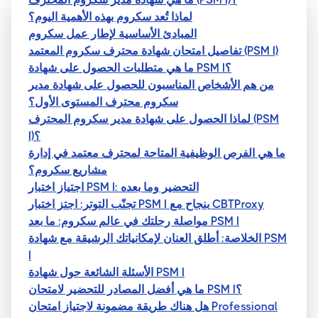
لماذا تُعد سكروم بهذه الأهمية اليوم؟
المبادئ الأساسية لإطار عمل سكروم
تفاصيل امتحان شهادة محترف سكروم المعتمد (PSM I)
ما هي متطلبات الحصول على شهادة PSM I؟
من هم الأشخاص المناسبون للحصول على شهادة مدير
سكروم محترف المستوى الأول؟
لماذا الحصول على شهادة مدير سكروم المحترف (PSM
I)؟
ما هي الفرص الوظيفية المتاحة لمحترف معتمد في إدارة
مشاريع سكروم؟
اجتياز اختبار PSM I: التحضير وما بعده
تجنّب التوتر: اجتز اختبار PSM I بنجاح مع CBTProxy
مواصلة رحلتك في عالم سكروم: ما بعد PSM I
الخلاصة: أطلق العنان لإمكانياتك الرشيقة مع شهادة PSM
I
الأسئلة الشائعة حول شهادة PSM I
ما هي أفضل المصادر للتحضير لامتحان PSM I؟
هل هناك طريقة مضمونة لاجتياز امتحان Professional