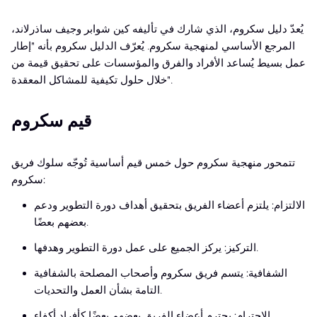
يُعدّ دليل سكروم، الذي شارك في تأليفه كين شوابر وجيف ساذرلاند،
المرجع الأساسي لمنهجية سكروم. يُعرّف الدليل سكروم بأنه "إطار
عمل بسيط يُساعد الأفراد والفرق والمؤسسات على تحقيق قيمة من
خلال حلول تكيفية للمشاكل المعقدة".
قيم سكروم
تتمحور منهجية سكروم حول خمس قيم أساسية تُوجّه سلوك فريق
سكروم:
الالتزام: يلتزم أعضاء الفريق بتحقيق أهداف دورة التطوير ودعم
بعضهم بعضًا.
التركيز: يركز الجميع على عمل دورة التطوير وهدفها.
الشفافية: يتسم فريق سكروم وأصحاب المصلحة بالشفافية
التامة بشأن العمل والتحديات.
الاحترام: يحترم أعضاء الفريق بعضهم بعضًا كأفراد أكفاء