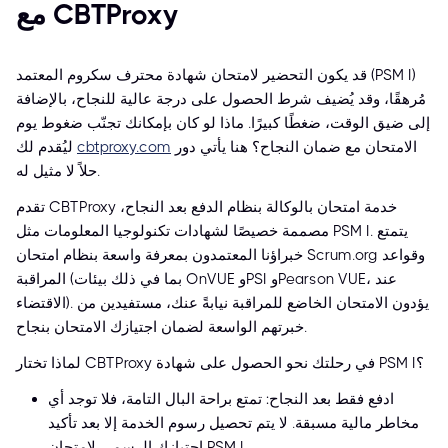
مع CBTProxy
قد يكون التحضير لامتحان شهادة محترف سكروم المعتمد (PSM I)
مُرهقًا، وقد يُضيف شرط الحصول على درجة عالية للنجاح، بالإضافة
إلى ضيق الوقت، ضغطًا كبيرًا. ماذا لو كان بإمكانك تجنّب ضغوط يوم
الامتحان مع ضمان النجاح؟ هنا يأتي دور
cbtproxy.com
ليُقدم لك
حلاً لا مثيل له.
تقدم CBTProxy خدمة امتحان بالوكالة بنظام الدفع بعد النجاح،
مصممة خصيصًا لشهادات تكنولوجيا المعلومات مثل PSM I. يتمتع
خبراؤنا المعتمدون بمعرفة واسعة بنظام امتحان Scrum.org وقواعد
المراقبة (بما في ذلك بيئات OnVUE وPSI وPearson VUE، عند
الاقتضاء). يؤدون الامتحان الخاضع للمراقبة نيابةً عنك، مستفيدين من
خبرتهم الواسعة لضمان اجتيازك الامتحان بنجاح.
لماذا تختار CBTProxy في رحلتك نحو الحصول على شهادة PSM I؟
ادفع فقط بعد النجاح: تمتع براحة البال التامة، فلا توجد أي
مخاطر مالية مسبقة. لا يتم تحصيل رسوم الخدمة إلا بعد تأكيد
اجتيازك الرسمي لامتحان PSM I.