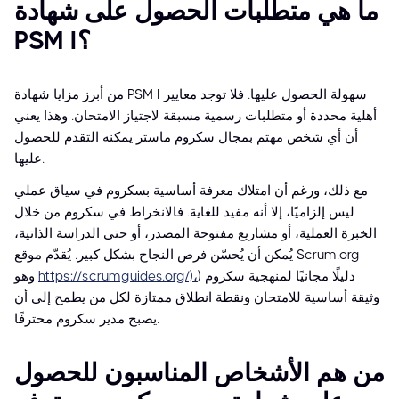
ما هي متطلبات الحصول على شهادة
PSM I؟
من أبرز مزايا شهادة PSM I سهولة الحصول عليها. فلا توجد معايير
أهلية محددة أو متطلبات رسمية مسبقة لاجتياز الامتحان. وهذا يعني
أن أي شخص مهتم بمجال سكروم ماستر يمكنه التقدم للحصول
عليها.
مع ذلك، ورغم أن امتلاك معرفة أساسية بسكروم في سياق عملي
ليس إلزاميًا، إلا أنه مفيد للغاية. فالانخراط في سكروم من خلال
الخبرة العملية، أو مشاريع مفتوحة المصدر، أو حتى الدراسة الذاتية،
يُمكن أن يُحسّن فرص النجاح بشكل كبير. يُقدّم موقع Scrum.org
دليلًا مجانيًا لمنهجية سكروم (
https://scrumguides.org/)،
وهو
وثيقة أساسية للامتحان ونقطة انطلاق ممتازة لكل من يطمح إلى أن
يصبح مدير سكروم محترفًا.
من هم الأشخاص المناسبون للحصول