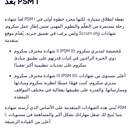
بعد PSM I
تُعدّ شهادة PSM I نقطة انطلاق ممتازة، لكنها مجرد خطوة أولى في
رحلة مستمرة من التعلّم والتطوير المهني ضمن إطار عمل سكروم.
ولمن يرغب في تعميق خبرته، يُقدّم موقع Scrum.org شهادات
متقدمة:
شهادة محترف سكروم II (PSM II): مُخصصة لمديري سكروم
ذوي الخبرة الراغبين في إثبات قدرتهم على تطبيق مبادئ
سكروم على تحديات تنظيمية أكثر تعقيدًا.
شهادة محترف سكروم III (PSM III): أعلى مستوى من شهادات
مديري سكروم، تُثبت فهمًا عميقًا لنظرية سكروم ومبادئها
وممارساتها، والقدرة على تطبيقها بفعالية في مختلف المواقف
المعقدة.
تُبنى هذه الشهادات المتقدمة على الأساس الذي أرسته شهادة PSM
I، مما يُتيح لك صقل مهاراتك بشكل أكبر والمساهمة في مستويات
أعلى من القيادة الرشيقة.