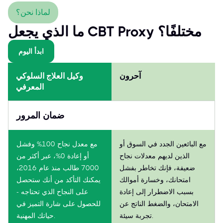
within the dynamic FinTech landscape.
لماذا نحن؟
ما الذي يجعل CBT Proxy مختلفًا؟
ابدأ اليوم
آحرون
وكيل العلاج السلوكي
المعرفي
ضمان المرور
مع البائعين الجدد في السوق أو
مع معدل نجاح 100% وفشل
الذين لديهم معدلات نجاح
أو إعادة 0%، عبر أكثر من
ضعيفة، فإنك تخاطر بفشل
7000 طالب منذ عام 2016،
امتحانك، وخسارة أموالك
يمكنك التأكد من أنك ستحصل
بسبب الاضطرار إلى إعادة
على النجاح الذي تحتاجه -
الامتحان، والضغط الناتج عن
للحصول على شارة التميز في
تجربة سيئة.
حياتك المهنية.