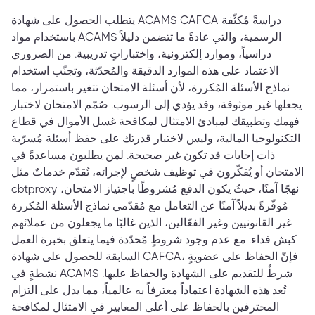
يتطلب الحصول على شهادة ACAMS CAFCA دراسةً مُكثّفة
باستخدام مواد ACAMS الرسمية، والتي عادةً ما تتضمن دليلاً
دراسياً، وموارد إلكترونية، واختباراتٍ تدريبية. من الضروري
الاعتماد على هذه الموارد الدقيقة والمُحدّثة، وتجنّب استخدام
نماذج الأسئلة المُكررة، لأن أسئلة الامتحان تتغير باستمرار، مما
يجعلها غير موثوقة، وقد يؤدي إلى الرسوب. صُمّم الامتحان لاختبار
فهمك وتطبيقك لمبادئ الامتثال لمكافحة غسل الأموال في قطاع
التكنولوجيا المالية، وليس لاختبار قدرتك على حفظ أسئلة مُسرّبة
ذات إجابات قد تكون غير صحيحة. لمن يطلبون مساعدةً في
الامتحان أو يُفكّرون في توظيف شخصٍ لإجرائه، تُقدّم خدماتٌ مثل
cbtproxy نهجًا آمنًا، حيثُ يكون الدفع مُشروطًا باجتياز الامتحان،
مُوفّرةً بديلاً آمنًا عن التعامل مع مُقدّمي نماذج الأسئلة المُكررة
غير القانونيين وغير الفعّالين، الذين غالبًا ما يجعلون من عملائهم
كبش فداء. مع عدم وجود شروطٍ مُحدّدة فيما يتعلق بخبرة العمل
السابقة للحصول على شهادة CAFCA، فإنّ الحفاظ على عضويةٍ
نشطةٍ في ACAMS شرطٌ للتقديم على الشهادة والحفاظ عليها.
تُعد هذه الشهادة اعتماداً معترفاً به عالمياً، مما يدل على التزام
المحترفين بالحفاظ على أعلى المعايير في الامتثال لمكافحة