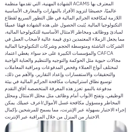
الشهادة المهنية، التي تقدمها منظمة ACAMS المعترف بها
عالميًا، خصيصًا لتزويد الأفراد بالمهارات والمعارف الأساسية
اللازمة لمكافحة الجرائم المالية في ظل التطور السريع لقطاع
التكنولوجيا المالية. يُثبت الحصول على هذه الشهادة فهمًا عميقًا
لمبادئ ووظائف ومخاطر الامتثال الأساسية للتكنولوجيا المالية،
مما يجعل الزملاء المعتمدين ذوي قيمة عالية لأصحاب العمل في
الشركات الناشئة ومتوسطة الحجم وشركات التكنولوجيا المالية
والمؤسسات الكبيرة على حد سواء. يغطي اعتماد CAFCA
مجالات حيوية مثل الحوكمة والتوجيه والتنظيم والعناية الواجبة
لمختلف أنواع العملاء وفحص المدفوعات ومراقبة المعاملات
والتحقيقات والاستفسارات وإعداد التقارير، والأهم من ذلك،
توسيع نطاق استراتيجيات مكافحة الجرائم المالية في بيئة
مدفوعة بالنمو. تعزز هذه المعرفة المتخصصة آفاق التقدم
الوظيفي، وتفتح الأبواب أمام وظائف مثل محلل الامتثال ومحلل
المخاطر ومسؤول مكافحة غسل الأموال/اعرف عميلك. يمكن
إجراء الاختبار بسهولة عبر الإنترنت، مما يسمح للمرشحين بإكمال
الاختبار من المنزل من خلال المراقبة عبر الإنترنت.