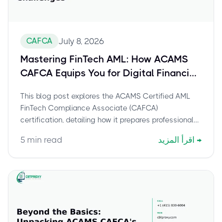
CAFCA
July 8, 2026
Mastering FinTech AML: How ACAMS
CAFCA Equips You for Digital Financial
Crime Challenges
This blog post explores the ACAMS Certified AML
FinTech Compliance Associate (CAFCA)
certification, detailing how it prepares professionals
to tackle the evolving landscape of FinTech AML
→
اقرأ المزيد
min read
5
challenges. Discover CAFCA's curriculum addressing
remote onboarding, crypto compliance, data privacy,
and the 'Three Lines of Defense' model, equipping
experts with critical financial-crime judgment.