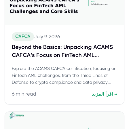
CAFCA
July 9, 2026
Beyond the Basics: Unpacking ACAMS
CAFCA's Focus on FinTech AML
Challenges and Core Skills
Explore the ACAMS CAFCA certification, focusing on
FinTech AML challenges, from the Three Lines of
Defense to crypto compliance and data privacy.
Learn about key exam domains, financial crime
→
اقرأ المزيد
min read
6
judgment, and how this credential equips
professionals for digital financial services. Discover
a stress-free path to certification with CBTProxy's
pay-after-pass service.