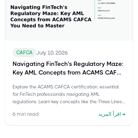
CAFCA
July 10, 2026
Navigating FinTech's Regulatory Maze:
Key AML Concepts from ACAMS CAFCA
You Need to Master
Explore the ACAMS CAFCA certification, essential
for FinTech professionals navigating AML
regulations. Learn key concepts like the Three Lines
of Defense, CDD/KYC, data privacy, and crypto
→
اقرأ المزيد
min read
6
compliance, all vital for scaling digital financial
services securely. This guide covers how CAFCA
elevates your expertise in preventing financial crime