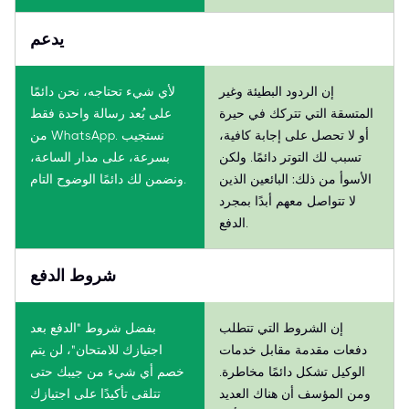
يدعم
إن الردود البطيئة وغير
لأي شيء تحتاجه، نحن دائمًا
المتسقة التي تتركك في حيرة
على بُعد رسالة واحدة فقط
أو لا تحصل على إجابة كافية،
من WhatsApp. نستجيب
تسبب لك التوتر دائمًا. ولكن
بسرعة، على مدار الساعة،
الأسوأ من ذلك: البائعين الذين
ونضمن لك دائمًا الوضوح التام.
لا تتواصل معهم أبدًا بمجرد
الدفع.
شروط الدفع
إن الشروط التي تتطلب
بفضل شروط "الدفع بعد
دفعات مقدمة مقابل خدمات
اجتيازك للامتحان"، لن يتم
الوكيل تشكل دائمًا مخاطرة.
خصم أي شيء من جيبك حتى
ومن المؤسف أن هناك العديد
تتلقى تأكيدًا على اجتيازك