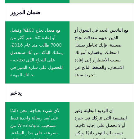
ضمان المرور
مع البائعين الجدد في السوق أو
مع معدل نجاح 100% وفشل
الذين لديهم معدلات نجاح
أو إعادة 0%، عبر أكثر من
ضعيفة، فإنك تخاطر بفشل
7000 طالب منذ عام 2016،
امتحانك، وخسارة أموالك
يمكنك التأكد من أنك ستحصل
بسبب الاضطرار إلى إعادة
على النجاح الذي تحتاجه -
الامتحان، والضغط الناتج عن
للحصول على شارة التميز في
تجربة سيئة.
حياتك المهنية.
يدعم
إن الردود البطيئة وغير
لأي شيء تحتاجه، نحن دائمًا
المتسقة التي تتركك في حيرة
على بُعد رسالة واحدة فقط
أو لا تحصل على إجابة كافية،
من WhatsApp. نستجيب
تسبب لك التوتر دائمًا. ولكن
بسرعة، على مدار الساعة،