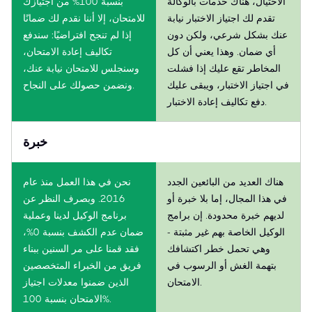
الاحتيال، هناك خدمات بالوكالة
بنسبة 100% من اجتيازك
تقدم لك اجتياز الاختبار نيابة
للامتحان، إلا أننا نقدم لك ضمانًا
عنك بشكل شرعي، ولكن دون
إذا لم تنجح افتراضيًا: سندفع
أي ضمان. وهذا يعني أن كل
تكاليف إعادة الامتحان،
المخاطر تقع عليك إذا فشلت
وسنجلس للامتحان نيابة عنك،
في اجتياز الاختبار، ويبقى عليك
ونضمن حصولك على النجاح.
دفع تكاليف إعادة الاختبار.
خبرة
هناك العديد من البائعين الجدد
نحن في هذا العمل منذ عام
في هذا المجال، إما بلا خبرة أو
2016. وبصرف النظر عن
لديهم خبرة محدودة. إن برامج
برنامج الوكيل لدينا وعملية
الوكيل الخاصة بهم غير مثبتة -
ضمان عدم الكشف بنسبة 0%،
وهي تحمل خطر اكتشافك
فقد قمنا على مر السنين ببناء
بتهمة الغش أو الرسوب في
فريق من الخبراء المتخصصين
الامتحان.
الذين ضمنوا معدلات اجتياز
الامتحان بنسبة 100%.