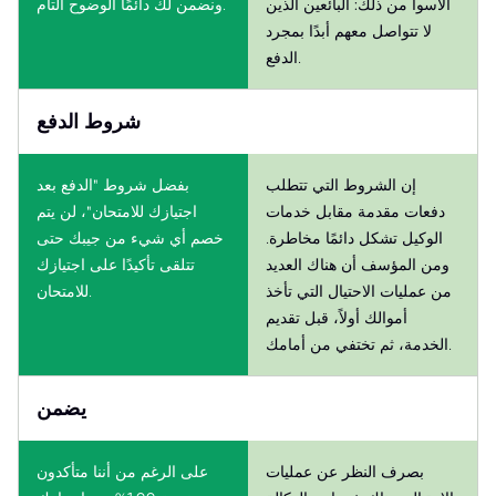
الأسوأ من ذلك: البائعين الذين
ونضمن لك دائمًا الوضوح التام.
لا تتواصل معهم أبدًا بمجرد
الدفع.
شروط الدفع
إن الشروط التي تتطلب
بفضل شروط "الدفع بعد
دفعات مقدمة مقابل خدمات
اجتيازك للامتحان"، لن يتم
الوكيل تشكل دائمًا مخاطرة.
خصم أي شيء من جيبك حتى
ومن المؤسف أن هناك العديد
تتلقى تأكيدًا على اجتيازك
من عمليات الاحتيال التي تأخذ
للامتحان.
أموالك أولاً، قبل تقديم
الخدمة، ثم تختفي من أمامك.
يضمن
بصرف النظر عن عمليات
على الرغم من أننا متأكدون