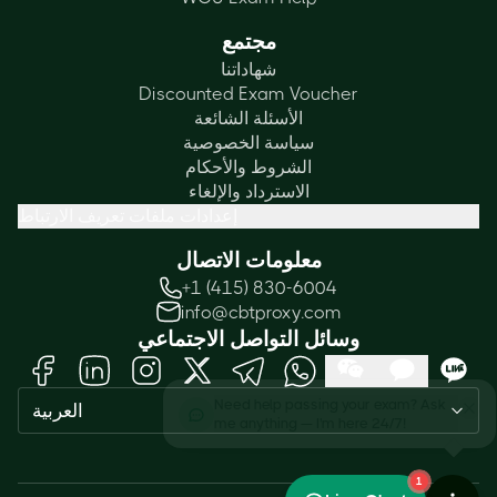
مجتمع
شهاداتنا
Discounted Exam Voucher
الأسئلة الشائعة
سياسة الخصوصية
الشروط والأحكام
الاسترداد والإلغاء
إعدادات ملفات تعريف الارتباط
معلومات الاتصال
+1 (415) 830-6004
info@cbtproxy.com
وسائل التواصل الاجتماعي
Need help passing your exam? Ask
العربية
me anything — I'm here 24/7!
1